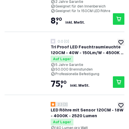
2 Jahre Garantie
Geeignet für den Innenbereich
Geeignet für 1x 150CM LED Röhre
8
,
90
inkl. MwSt.
0.0
[
0
]
0 Bewertungssterne
zur W
Tri Proof LED Feuchtraumleuchte
120CM - 40W - 150Lm/W - 4500K -
IP65 - IK10 - Verknüpfbar
Auf Lager
5 Jahre Garantie
50.000 Brennstunden
Professionelle Befestigung
75
,
90
inkl. MwSt.
Bewertungsbereich öffnen
2.3
[
3
]
2.3 Bewertungssterne
zur W
LED Röhre mit Sensor 120CM - 18W
- 4000K - 2520 Lumen
Auf Lager
140 Lumen pro Watt