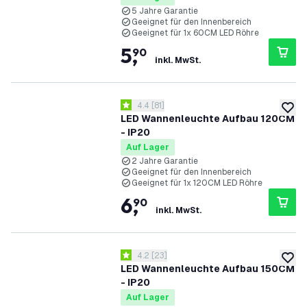
5 Jahre Garantie
Geeignet für den Innenbereich
Geeignet für 1x 60CM LED Röhre
5
,
90
inkl. MwSt.
Bewertungsbereich öffnen
4.4
[
81
]
4.4 Bewertungssterne
zur W
LED Wannenleuchte Aufbau 120CM
- IP20
Auf Lager
2 Jahre Garantie
Geeignet für den Innenbereich
Geeignet für 1x 120CM LED Röhre
6
,
90
inkl. MwSt.
Bewertungsbereich öffnen
4.2
[
23
]
4.2 Bewertungssterne
zur W
LED Wannenleuchte Aufbau 150CM
- IP20
Auf Lager