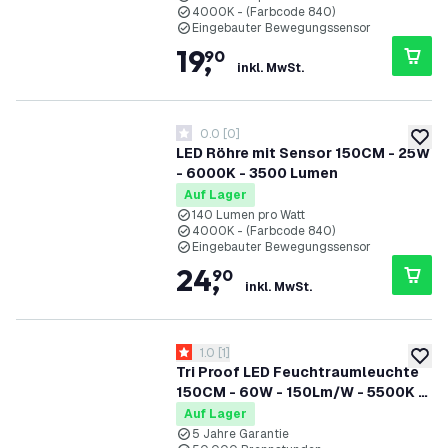
4000K - (Farbcode 840)
Eingebauter Bewegungssensor
19
,
90
inkl. MwSt.
0.0
[
0
]
0 Bewertungssterne
zur W
LED Röhre mit Sensor 150CM - 25W
- 6000K - 3500 Lumen
Auf Lager
140 Lumen pro Watt
4000K - (Farbcode 840)
Eingebauter Bewegungssensor
24
,
90
inkl. MwSt.
Bewertungsbereich öffnen
1.0
[
1
]
1 Bewertungssterne
zur W
Tri Proof LED Feuchtraumleuchte
150CM - 60W - 150Lm/W - 5500K -
IP65 - IK10 - Verknüpfbar
Auf Lager
5 Jahre Garantie