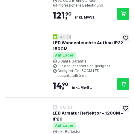
50.000 Brennstunden
Professionelle Befestigung
121
,
90
inkl. MwSt.
Bewertungsbereich öffnen
4.0
[
6
]
4 Bewertungssterne
zur W
LED Wannenleuchte Aufbau IP22 -
150CM
Auf Lager
5 Jahre Garantie
Für den Innenbereich geeignet
Geeignet für 150CM LED-
Leuchtstoffröhren
14
,
90
inkl. MwSt.
0.0
[
0
]
0 Bewertungssterne
zur W
LED Armatur Reflektor - 120CM -
IP20
Auf Lager
Inkl. Reflektor