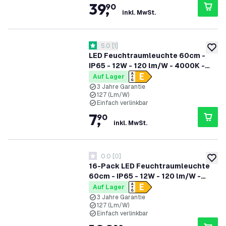
39
,
90
inkl. MwSt.
Bewertungsbereich öffnen
5.0
[
1
]
5 Bewertungssterne
zur W
LED Feuchtraumleuchte 60cm -
IP65 - 12W - 120 lm/W - 4000K -
Verlinkbar - 3 Jahre Garantie
Auf Lager
3 Jahre Garantie
127 (Lm/W)
Einfach verlinkbar
7
,
90
inkl. MwSt.
0.0
[
0
]
0 Bewertungssterne
zur W
16-Pack LED Feuchtraumleuchte
60cm - IP65 - 12W - 120 lm/W -
4000K - Verlinkbar - 3 Jahre
Auf Lager
Garantie
3 Jahre Garantie
127 (Lm/W)
Einfach verlinkbar