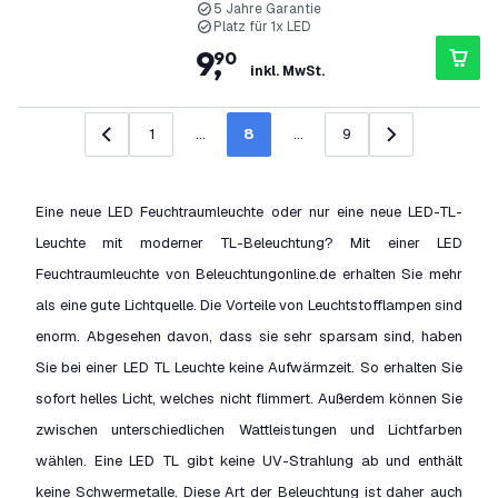
5 Jahre Garantie
Platz für 1x LED
9
,
90
inkl. MwSt.
1
...
8
...
9
Zurück
Weiter
Eine neue LED Feuchtraumleuchte oder nur eine neue LED-TL-
Leuchte mit moderner TL-Beleuchtung? Mit einer LED
Feuchtraumleuchte von Beleuchtungonline.de erhalten Sie mehr
als eine gute Lichtquelle. Die Vorteile von Leuchtstofflampen sind
enorm. Abgesehen davon, dass sie sehr sparsam sind, haben
Sie bei einer LED TL Leuchte keine Aufwärmzeit. So erhalten Sie
sofort helles Licht, welches nicht flimmert. Außerdem können Sie
zwischen unterschiedlichen Wattleistungen und Lichtfarben
wählen. Eine LED TL gibt keine UV-Strahlung ab und enthält
keine Schwermetalle. Diese Art der Beleuchtung ist daher auch