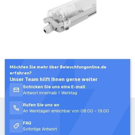
Möchten Sie mehr über Beleuchtungonline.de
erfahren?
Unser Team hilft Ihnen gerne weiter
Schicken Sie uns eine E-mail
Antwort innerhalb 1 Werktag
Rufen Sie uns an
An Werktagen erreichbar von 08:00 - 19:00
FAQ
Sofortige Antwort