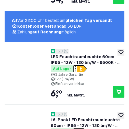
inkl. MwSt.
Vor 22:00 Uhr bestellt am
gleichen Tag versandt
Kostenloser Versand
ab 50 EUR
Zahlung
auf Rechnung
möglich
Bewertungsbereich öffnen
5.0
[
2
]
5 Bewertungssterne
zur W
LED Feuchtraumleuchte 60cm -
IP65 - 12W - 120 lm/W - 6500K -
Verlinkbar - 3 Jahre Garantie
Auf Lager
3 Jahre Garantie
127 (Lm/W)
Einfach verlinkbar
6
,
90
inkl. MwSt.
Bewertungsbereich öffnen
5.0
[
1
]
5 Bewertungssterne
zur W
16-Pack LED Feuchtraumleuchte
60cm - IP65 - 12W - 120 lm/W -