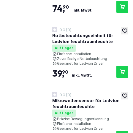
5 Jahre Garantie
74
,
90
inkl. MwSt.
0.0
[
0
]
0 Bewertungssterne
zur W
Notbeleuchtungseinheit für
Ledvion feuchtraumleuchte
Auf Lager
Einfache Installation
Zuverlässige Notbeleuchtung
Geeignet für Ledvion Driver
39
,
90
inkl. MwSt.
0.0
[
0
]
0 Bewertungssterne
zur W
Mikrowellensensor für Ledvion
feuchtraumleuchte
Auf Lager
Präzise Bewegungserkennung
Einfache Installation
Geeignet für Ledvion Driver