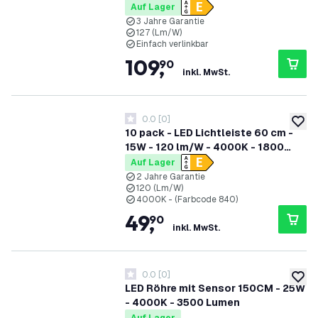
6500K - Verlinkbar - 3 Jahre
Auf Lager
Garantie
3 Jahre Garantie
127 (Lm/W)
Einfach verlinkbar
109
,
90
inkl. MwSt.
0.0
[
0
]
0 Bewertungssterne
zur W
10 pack - LED Lichtleiste 60 cm -
15W - 120 lm/W - 4000K - 1800
Lumen
Auf Lager
2 Jahre Garantie
120 (Lm/W)
4000K - (Farbcode 840)
49
,
90
inkl. MwSt.
0.0
[
0
]
0 Bewertungssterne
zur W
LED Röhre mit Sensor 150CM - 25W
- 4000K - 3500 Lumen