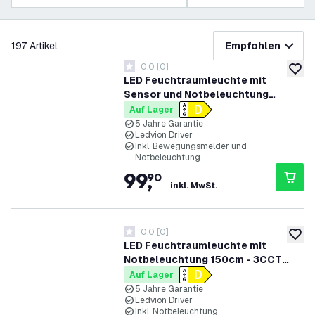
Filter
197
Artikel
Empfohlen
0.0
[
0
]
0 Bewertungssterne
zur W
LED Feuchtraumleuchte mit
Sensor und Notbeleuchtung
120cm - 3CCT (4000K / 5000K /
Auf Lager
6500K) - IP66 - Powerswitch (40W
5 Jahre Garantie
Ledvion Driver
/ 34W / 28W / 23W) - 150 lm/W -
Inkl. Bewegungsmelder und
Ledvion Driver - 5 Jahre Garantie
Notbeleuchtung
99
,
90
inkl. MwSt.
0.0
[
0
]
0 Bewertungssterne
zur W
LED Feuchtraumleuchte mit
Notbeleuchtung 150cm - 3CCT
(4000K / 5000K / 6500K) - IP66 -
Auf Lager
Powerswitch (50W / 42W / 35W /
5 Jahre Garantie
Ledvion Driver
28W) - 150 lm/W - Ledvion Driver -
Inkl. Notbeleuchtung