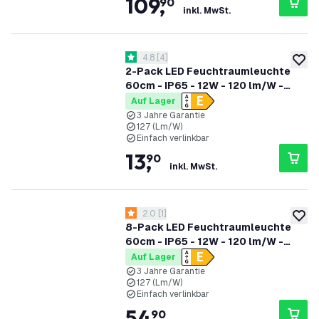
109
,
90
inkl. MwSt.
Bewertungsbereich öffnen
4.8
[
4
]
4.8 Bewertungssterne
zur W
2-Pack LED Feuchtraumleuchte
60cm - IP65 - 12W - 120 lm/W -
4000K - Verlinkbar - 3 Jahre
Auf Lager
Garantie
3 Jahre Garantie
127 (Lm/W)
Einfach verlinkbar
13
,
90
inkl. MwSt.
Bewertungsbereich öffnen
2.0
[
1
]
2 Bewertungssterne
zur W
8-Pack LED Feuchtraumleuchte
60cm - IP65 - 12W - 120 lm/W -
4000K - Verlinkbar - 3 Jahre
Auf Lager
Garantie
3 Jahre Garantie
127 (Lm/W)
Einfach verlinkbar
54
,
90