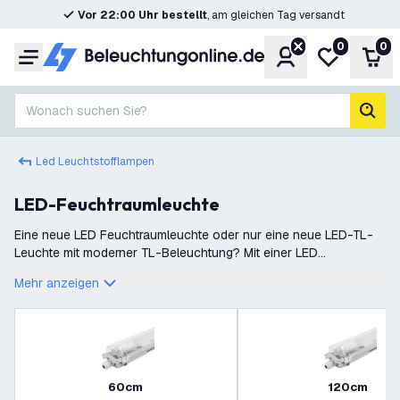
Vor 22:00 Uhr bestellt
, am gleichen Tag versandt
0
0
Konto
Meine Wunsc
War
Menü
Wonach suchen Sie?
Such
Led Leuchtstofflampen
LED-Feuchtraumleuchte
Eine neue LED Feuchtraumleuchte oder nur eine neue LED-TL-
Leuchte mit moderner TL-Beleuchtung? Mit einer LED
Feuchtraumleuchte von Beleuchtungonline.de erhalten Sie mehr
Mehr anzeigen
als eine gute Lichtquelle. Die
60cm
120cm