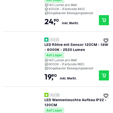
Auf Lager
140 Lumen pro Watt
4000K - (Farbcode 840)
Eingebauter Bewegungssensor
24
,
90
inkl. MwSt.
Bewertungsbereich öffnen
5.0
[
1
]
5 Bewertungssterne
zur W
LED Röhre mit Sensor 120CM - 18W
- 6000K - 2520 Lumen
Auf Lager
140 Lumen pro Watt
6000K - (Farbcode 860)
Eingebauter Bewegungssensor
19
,
90
inkl. MwSt.
Bewertungsbereich öffnen
4.2
[
6
]
4.2 Bewertungssterne
zur W
LED Wannenleuchte Aufbau IP22 -
120CM
Auf Lager