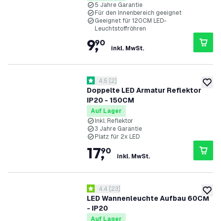
5 Jahre Garantie
Für den Innenbereich geeignet
Geeignet für 120CM LED-
Leuchtstoffröhren
9
,
90
inkl. MwSt.
Bewertungsbereich öffnen
4.5
[
2
]
4.5 Bewertungssterne
zur W
Doppelte LED Armatur Reflektor
IP20 - 150CM
Auf Lager
Inkl. Reflektor
3 Jahre Garantie
Platz für 2x LED
17
,
90
inkl. MwSt.
Bewertungsbereich öffnen
4.4
[
23
]
4.4 Bewertungssterne
zur W
LED Wannenleuchte Aufbau 60CM
- IP20
Auf Lager