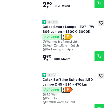
2
,
90
inkl. MwSt.
Bewertungsbereich öffnen
4.9
[
21
]
4.9 Bewertungssterne
zur W
Calex Smart Lampe - E27 - 7W -
806 Lumen – 1800K-3000K
Auf Lager
Warmes bis Tageslicht
Auch Zeitpläne möglich
Bedienung mit App
9
,
90
inkl. MwSt.
Bewertungsbereich öffnen
4.7
[
7
]
4.7 Bewertungssterne
zur W
Calex Softline Spherical LED
Lampe Ø45 - E14 - 470 Lm
Auf Lager
4.5 Watt
Dimmbar
2700K warmes Licht