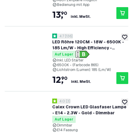
Auch Zeitpläne möglich
Bedienung mit App
13
,
90
inkl. MwSt.
Bewertungsbereich öffnen
4.7
[
136
]
4.7 Bewertungssterne
zur W
LED Röhre 120CM - 18W - 6500K -
185 Lm/W - High Efficiency -
Energieetikette B
Auf Lager
Inkl. LED Starter
6500K - (Farbcode 865)
Lichtstrom (Lumen): 185 (Lm/W)
12
,
90
inkl. MwSt.
Bewertungsbereich öffnen
4.0
[
3
]
4 Bewertungssterne
zur W
Calex Crown LED Glasfaser Lampe
- E14 - 2.3W - Gold - Dimmbar
Auf Lager
Dimmbar
E14 Fassung