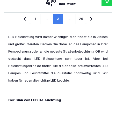
4
,
90
inkl. MwSt.
1
...
2
...
26
Zurück
Weiter
LED Beleuchtung wird immer wichtiger. Man findet sie in kleinen
und großen Geräten. Denken Sie dabei an das Lämpchen in Ihrer
Fernbedienung oder an die neueste Straßenbeleuchtung. Oft wird
gedacht dass LED Beleuchtung sehr teuer ist. Aber bei
Beleuchtungonline.de finden Sie die absolut preiswertesten LED
Lampen und Leuchtmittel die qualitativ hochwertig sind. Wir
haben für jeden die richtige LED Leuchte.
Der Sinn von LED Beleuchtung