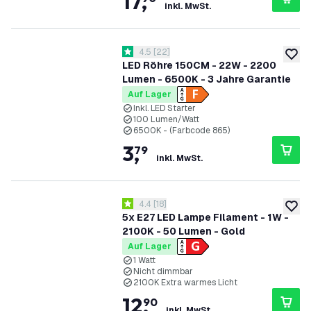
17
,
inkl. MwSt.
Bewertungsbereich öffnen
4.5
[
22
]
4.5 Bewertungssterne
zur W
LED Röhre 150CM - 22W - 2200
Lumen - 6500K - 3 Jahre Garantie
Auf Lager
Inkl. LED Starter
100 Lumen/Watt
6500K - (Farbcode 865)
3
,
79
inkl. MwSt.
Bewertungsbereich öffnen
4.4
[
18
]
4.4 Bewertungssterne
zur W
5x E27 LED Lampe Filament - 1W -
2100K - 50 Lumen - Gold
Auf Lager
1 Watt
Nicht dimmbar
2100K Extra warmes Licht
12
,
90
inkl. MwSt.