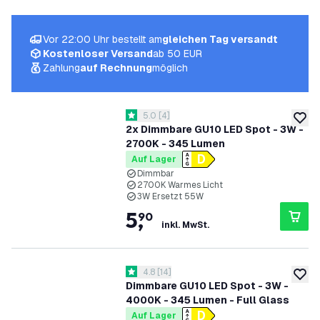
Vor 22:00 Uhr bestellt am
gleichen Tag versandt
Kostenloser Versand
ab 50 EUR
Zahlung
auf Rechnung
möglich
Bewertungsbereich öffnen
5.0
[
4
]
5 Bewertungssterne
zur W
2x Dimmbare GU10 LED Spot - 3W -
2700K - 345 Lumen
Auf Lager
Dimmbar
2700K Warmes Licht
3W Ersetzt 55W
5
,
90
inkl. MwSt.
Bewertungsbereich öffnen
4.8
[
14
]
4.8 Bewertungssterne
zur W
Dimmbare GU10 LED Spot - 3W -
4000K - 345 Lumen - Full Glass
Auf Lager