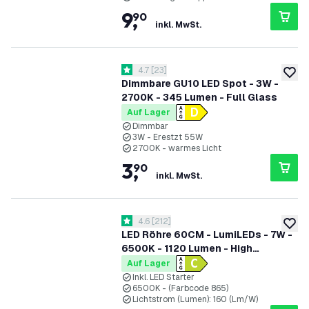
9
,
90
inkl. MwSt.
Bewertungsbereich öffnen
4.7
[
23
]
4.7 Bewertungssterne
zur W
Dimmbare GU10 LED Spot - 3W -
2700K - 345 Lumen - Full Glass
Auf Lager
Dimmbar
3W - Erestzt 55W
2700K - warmes Licht
3
,
90
inkl. MwSt.
Bewertungsbereich öffnen
4.6
[
212
]
4.6 Bewertungssterne
zur W
LED Röhre 60CM - LumiLEDs - 7W -
6500K - 1120 Lumen - High
Efficiency
Auf Lager
Inkl. LED Starter
6500K - (Farbcode 865)
Lichtstrom (Lumen): 160 (Lm/W)