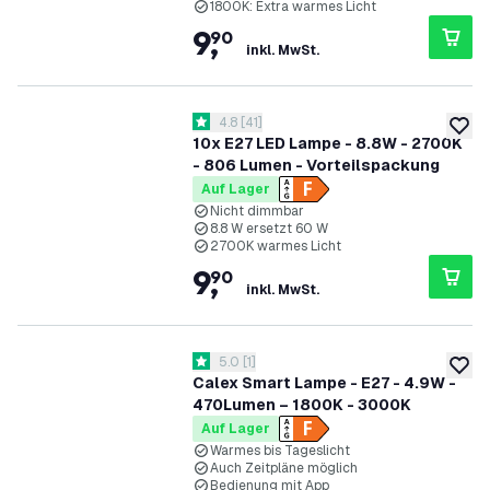
1800K: Extra warmes Licht
9
,
90
inkl. MwSt.
Bewertungsbereich öffnen
4.8
[
41
]
4.8 Bewertungssterne
zur W
10x E27 LED Lampe - 8.8W - 2700K
- 806 Lumen - Vorteilspackung
Auf Lager
Nicht dimmbar
8.8 W ersetzt 60 W
2700K warmes Licht
9
,
90
inkl. MwSt.
Bewertungsbereich öffnen
5.0
[
1
]
5 Bewertungssterne
zur W
Calex Smart Lampe - E27 - 4.9W -
470Lumen – 1800K - 3000K
Auf Lager
Warmes bis Tageslicht
Auch Zeitpläne möglich
Bedienung mit App