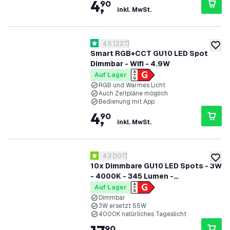
4
,
90
inkl. MwSt.
Bewertungsbereich öffnen
4.5
[
227
]
4.5 Bewertungssterne
zur W
Smart RGB+CCT GU10 LED Spot
Dimmbar - Wifi - 4.9W
Auf Lager
RGB und Warmes Licht
Auch Zeitpläne möglich
Bedienung mit App
4
,
90
inkl. MwSt.
Bewertungsbereich öffnen
4.3
[
107
]
4.3 Bewertungssterne
zur W
10x Dimmbare GU10 LED Spots - 3W
- 4000K - 345 Lumen -
Vorteilspackung
Auf Lager
Dimmbar
3W ersetzt 55W
4000K natürliches Tageslicht
90