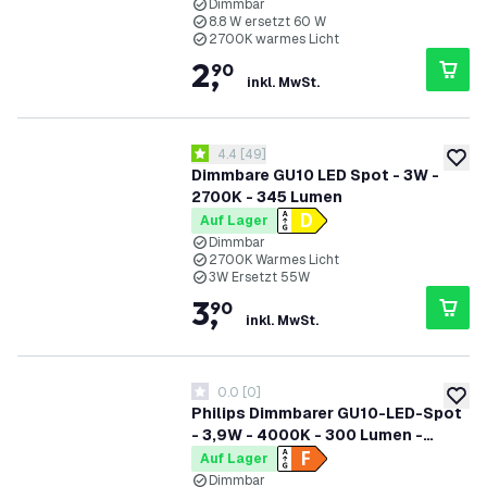
Dimmbar
8.8 W ersetzt 60 W
2700K warmes Licht
2
,
90
inkl. MwSt.
Bewertungsbereich öffnen
4.4
[
49
]
4.4 Bewertungssterne
zur W
Dimmbare GU10 LED Spot - 3W -
2700K - 345 Lumen
Auf Lager
Dimmbar
2700K Warmes Licht
3W Ersetzt 55W
3
,
90
inkl. MwSt.
0.0
[
0
]
0 Bewertungssterne
zur W
Philips Dimmbarer GU10-LED-Spot
- 3,9W - 4000K - 300 Lumen -
Transparent
Auf Lager
Dimmbar