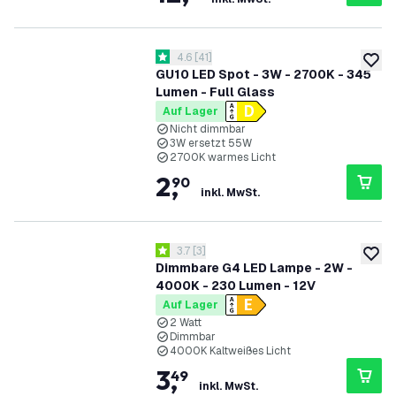
Bewertungsbereich öffnen
4.6
[
41
]
4.6 Bewertungssterne
zur W
GU10 LED Spot - 3W - 2700K - 345
Lumen - Full Glass
Auf Lager
Nicht dimmbar
3W ersetzt 55W
2700K warmes Licht
2
,
90
inkl. MwSt.
Bewertungsbereich öffnen
3.7
[
3
]
3.7 Bewertungssterne
zur W
Dimmbare G4 LED Lampe - 2W -
4000K - 230 Lumen - 12V
Auf Lager
2 Watt
Dimmbar
4000K Kaltweißes Licht
3
,
49
inkl. MwSt.