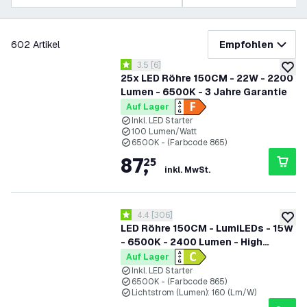
Filter
602
Artikel
Empfohlen
Bewertungsbereich öffnen
3.5
[
6
]
3.5 Bewertungssterne
zur W
25x LED Röhre 150CM - 22W - 2200
Lumen - 6500K - 3 Jahre Garantie
Auf Lager
Inkl. LED Starter
100 Lumen/Watt
6500K - (Farbcode 865)
87
,
25
inkl. MwSt.
Bewertungsbereich öffnen
4.4
[
306
]
4.4 Bewertungssterne
zur W
LED Röhre 150CM - LumiLEDs - 15W
- 6500K - 2400 Lumen - High
Efficiency
Auf Lager
Inkl. LED Starter
6500K - (Farbcode 865)
Lichtstrom (Lumen): 160 (Lm/W)