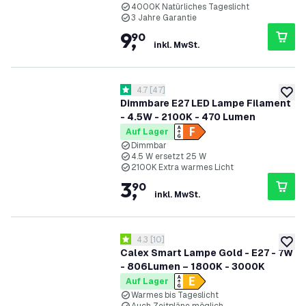
4000K Natürliches Tageslicht
3 Jahre Garantie
9
,
90
inkl. MwSt.
Bewertungsbereich öffnen
4.7
[
47
]
4.7 Bewertungssterne
zur W
Dimmbare E27 LED Lampe Filament
- 4.5W - 2100K - 470 Lumen
Auf Lager
Dimmbar
4.5 W ersetzt 25 W
2100K Extra warmes Licht
3
,
90
inkl. MwSt.
Bewertungsbereich öffnen
4.3
[
10
]
4.3 Bewertungssterne
zur W
Calex Smart Lampe Gold - E27 - 7W
- 806Lumen – 1800K - 3000K
Auf Lager
Warmes bis Tageslicht