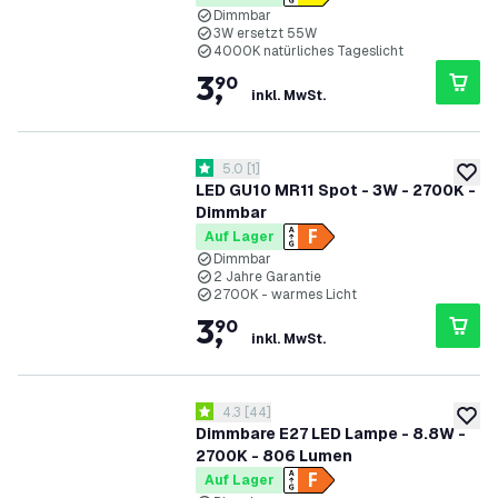
Dimmbar
3W ersetzt 55W
4000K natürliches Tageslicht
3
,
90
inkl. MwSt.
Bewertungsbereich öffnen
5.0
[
1
]
5 Bewertungssterne
zur W
LED GU10 MR11 Spot - 3W - 2700K -
Dimmbar
Auf Lager
Dimmbar
2 Jahre Garantie
2700K - warmes Licht
3
,
90
inkl. MwSt.
Bewertungsbereich öffnen
4.3
[
44
]
4.3 Bewertungssterne
zur W
Dimmbare E27 LED Lampe - 8.8W -
2700K - 806 Lumen
Auf Lager