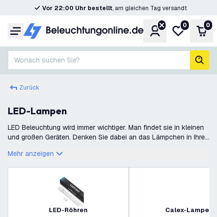
Vor 22:00 Uhr bestellt
, am gleichen Tag versandt
0
0
Konto
Meine Wunsc
War
Menü
Wonach suchen Sie?
Such
Zurück
LED-Lampen
LED Beleuchtung wird immer wichtiger. Man findet sie in kleinen
und großen Geräten. Denken Sie dabei an das Lämpchen in Ihrer
Fernbedienung oder an die neueste Straßenbeleuchtung. Oft
Mehr anzeigen
wird gedacht das
LED-Röhren
Calex-Lampen