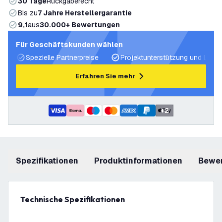
30 Tage
Rückgaberecht
Bis zu
7 Jahre Herstellergarantie
9,1
aus
30.000+ Bewertungen
Für Geschäftskunden wählen
Spezielle Partnerpreise
Projektunterstützung und Licht
Erfahren Sie mehr
+
2
Spezifikationen
Produktinformationen
Bewe
Technische Spezifikationen