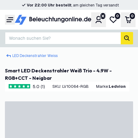
Vor 22:00 Uhr bestellt
, am gleichen Tag versandt
0
0
Konto
Meine Wunsc
War
Menü
Wonach suchen Sie?
Such
LED Deckenstrahler Weiss
Smart LED Deckenstrahler Weiß Trio - 4.9W -
RGB+CCT - Neigbar
5.0 (1)
SKU
:
LV10064-RGB
Marke
:
Ledvion
5 Bewertungssterne