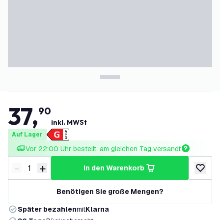
37
,
90
inkl. MWSt
Auf Lager
Vor 22:00 Uhr bestellt, am gleichen Tag versandt
-
+
in den Warenkorb
Menge verringern
Menge erhöhen
zur Wun
Benötigen Sie große Mengen?
Später bezahlen
mit
Klarna