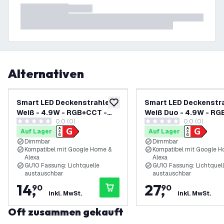
Alternativen
Smart LED Deckenstrahler
Smart LED Deckenstr
zur Wunschliste hinzufügen
Weiß - 4.9W - RGB+CCT -
Weiß Duo - 4.9W - R
0.0 (0)
0.0 (0)
Neigbar
- Neigbar
0 Bewertungssterne
0 Bewertungssterne
Auf Lager
Auf Lager
Dimmbar
Dimmbar
Kompatibel mit Google Home &
Kompatibel mit Google H
Alexa
Alexa
GU10 Fassung: Lichtquelle
GU10 Fassung: Lichtquel
austauschbar
austauschbar
14
,
27
,
90
90
inkl. MwSt.
inkl. MwSt.
Oft zusammen gekauft