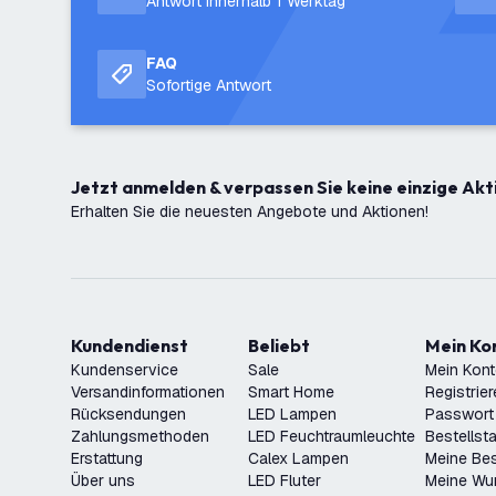
Antwort innerhalb 1 Werktag
FAQ
Sofortige Antwort
Jetzt anmelden & verpassen Sie keine einzige Akt
Erhalten Sie die neuesten Angebote und Aktionen!
Kundendienst
Beliebt
Mein K
Kundenservice
Sale
Mein Kon
Versandinformationen
Smart Home
Registrie
Rücksendungen
LED Lampen
Passwort
Zahlungsmethoden
LED Feuchtraumleuchte
Bestellst
Erstattung
Calex Lampen
Meine Bes
Über uns
LED Fluter
Meine Wu