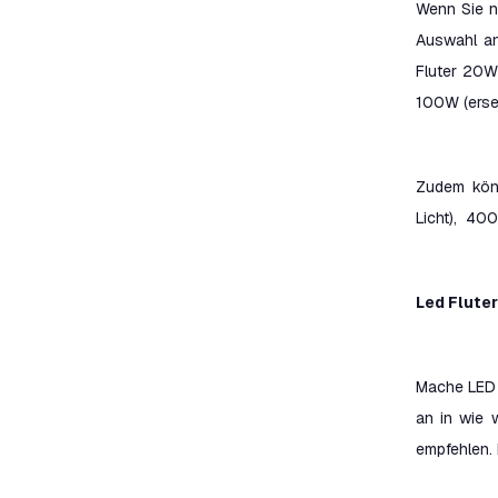
Wenn Sie n
Auswahl an
Fluter 20W
100W (erse
Zudem könn
Licht), 400
Led Flute
Mache LED S
an in wie 
empfehlen. 