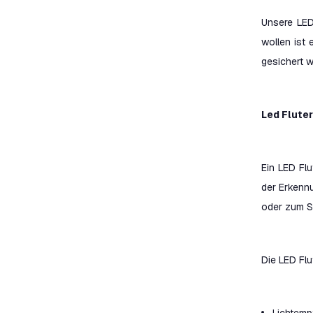
Unsere LED
wollen ist
gesichert 
Led Flute
Ein LED Fl
der Erkennu
oder zum S
Die LED Flu