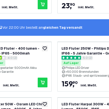
23
,
90
inkl. MwSt.
inkl. MwSt.
Vor 22:00 Uhr bestellt am
gleichen Tag versandt
ED Fluter - 400 lumen -
LED Fluter 250W - Philips D
zur Wunschliste hinzufügen
 IP65 - 5000mah
IP66 - 5 Jahre Garantie - 
Bewertungsbereich öffnen
4.0 (2)
Bewertungsbereic
5.0 (2)
als Stadion- und
ungssterne
5 Bewertungssterne
Sportplatzbeleuchtung
er
Auf Lager
ngsstarker 5000mAh Akku
Philips LED Driver
e Garantie
>50.000 Brennstunden
IP66: Staub- und spritzwasser
159
,
90
inkl. MwSt.
inkl. MwSt.
ter 50W - Osram LED Chips
LED Fluter Harpal 300W - 
zur Wunschliste hinzufügen