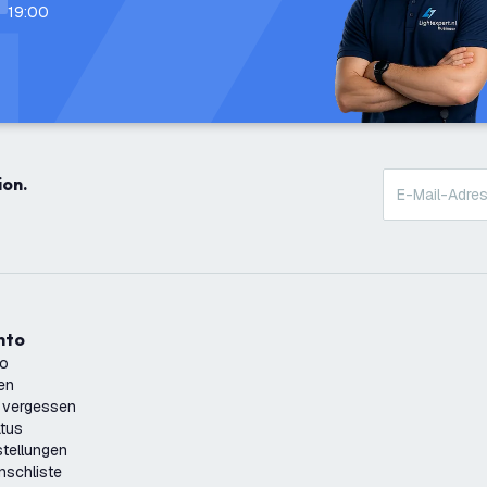
19:00
ion.
onto
to
ren
 vergessen
atus
tellungen
nschliste