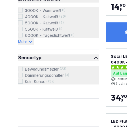
14
,
90
3000K - Warmweiß
(
1
)
4000K - Kaltweiß
(
26
)
5000K - Kaltweiß
(
2
)
5500K - Kaltweiß
(
1
)
6000K - Tageslichtweiß
(
1
)
Mehr
Solar L
Sensortyp
6400K -
4 Bewert
Bewegungsmelder
(
23
)
Auf Lag
Dämmerungsschalter
(
3
)
Leistu
Kein Sensor
(
37
)
2 Jahr
34
,
90
LED Flu