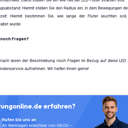
indlichkeit: Damit stellen Sie ein wie hell der LED Fluter strahlen soll.
gsabstand: Hiermit stellen Sie den Radius ein, in dem Bewegungen den
ltzeit: Hiermit bestimmen Sie, wie lange der Fluter leuchten s
altet wurde
 noch Fragen?
e nach lesen der Beschreibung noch Fragen im Bezug auf diese LED 
ndenservice aufnehmen. Wir helfen Ihnen gerne!
tungonline.de erfahren?
Rufen Sie uns an
An Werktagen erreichbar von 08:00 -