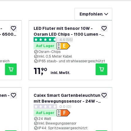
Empfohlen
 -
LED Fluter mit Sensor 10W -
zur Wunschliste hinzufügen
zur Wunschliste
- 6500K
Osram LED Chips - 1100 Lumen -
h öffnen
Bewertungsbereich öffnen
4.6 (55)
6500K
4.6 Bewertungssterne
Auf Lager
Osram-Chips
Inkl. 0,5 Meter Kabel
ereich
IP65 staub- und strahlwassergeschützt
11
,
90
inkl. MwSt.
men -
Calex Smart Gartenbeleuchtung
zur Wunschliste hinzufügen
zur Wunschliste
mit Bewegungssensor - 24W -
ch öffnen
0.0 (0)
2500 Lumen
0 Bewertungssterne
Auf Lager
24 Watt
Inkl. Bewegungssensor
IP44: Spritzwassergeschützt