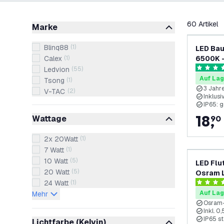
Filter
60
Artikel
Marke
Blinq88
(
1
)
LED Bau
Calex
(
1
)
6500K -
Ledvion
(
55
)
5 Bewert
Auf Lag
Tsong
(
1
)
3 Jahr
V-TAC
(
2
)
Inklusi
IP65: 
18
,
Wattage
90
2x 20Watt
(
1
)
7 Watt
(
1
)
10 Watt
(
5
)
LED Flu
20 Watt
(
5
)
Osram L
24 Watt
(
1
)
6500K
4.4 Bewe
Auf Lag
Mehr
Osram
Inkl. 0
IP65 s
Lichtfarbe (Kelvin)