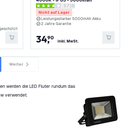
4000K - IP65 - 5000mah
Bewertungsbereich öffnen
3.7 (3)
3.7 Bewertungssterne
Nicht auf Lager
Leistungsstarker 5000mAh Akku
2 Jahre Garantie
rgeschützt
34
,
90
inkl. MwSt.
Weiter
nen werden die LED Fluter rundum das
sw verwendet.