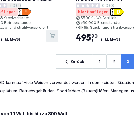
Lumen - 4000K - 5 Jahre
Lumen - 5500K - IP65
Bewertungsbereich öffnen
3.0 (2)
0.0 (0)
e
ungssterne
0 Bewertungssterne
uf Lager
Nicht auf Lager
P68 Kabelverbinder
5500K - Weißes Licht
0 Betriebsstunden
>50.000 Brennstunden
staub- und strahlwasserdicht
IP65: Staub- und Strahlwasse
495
,
90
inkl. MwSt.
inkl. MwSt.
Zurück
1
2
3
LED kann auf viele Weisen verwendet werden. In den meisten Situatio
auplätzen, Betriebsgebäuden, Sportfeldern (Bauern)Höfen, Manegen u
 von 10 Watt bis hin zu 300 Watt