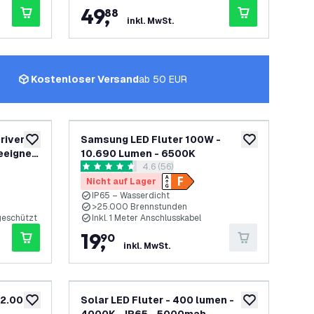
49
,
88
inkl. MwSt.
Kostenloser Versand
ab 50 EUR
river -
Samsung LED Fluter 100W -
zur Wunschliste hinzufügen
zur Wunschliste
Geeignet
10.690 Lumen - 6500K
h öffnen
Bewertungsbereich öffnen
4.6 (56)
4.6 Bewertungssterne
Nicht auf Lager
IP65 – Wasserdicht
>25.000 Brennstunden
geschützt
Inkl. 1 Meter Anschlusskabel
19
,
90
inkl. MwSt.
42.000
Solar LED Fluter - 400 lumen -
zur Wunschliste hinzufügen
zur Wunschliste