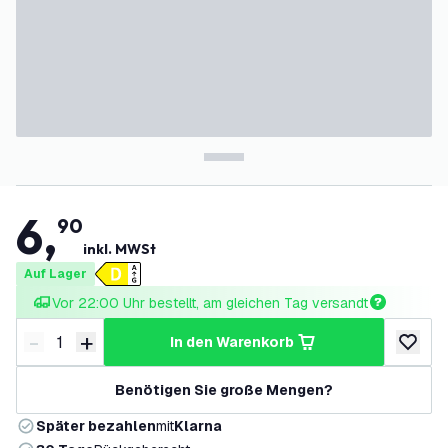
6
,
90
inkl. MWSt
Auf Lager
Vor 22:00 Uhr bestellt, am gleichen Tag versandt
-
+
in den Warenkorb
Menge verringern
Menge erhöhen
zur Wun
Benötigen Sie große Mengen?
Später bezahlen
mit
Klarna