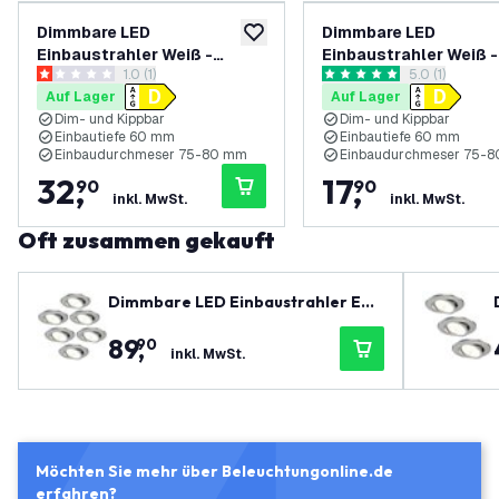
Dimmbare LED
Dimmbare LED
zur Wunschliste hinzufügen
Einbaustrahler Weiß -
Einbaustrahler Weiß -
Bewertungsbereich öffnen
1.0 (1)
Bewertungsbe
5.0 (1)
Amsterdam - 3W - 6500K -
Amsterdam - 3W - 65
1 Bewertungssterne
5 Bewertungssterne
Auf Lager
Auf Lager
ø82mm - 6 Pack
ø82mm - 3 Pack
Dim- und Kippbar
Dim- und Kippbar
Einbautiefe 60 mm
Einbautiefe 60 mm
Einbaudurchmeser 75-80 mm
Einbaudurchmeser 75-
32
,
17
,
90
90
inkl. MwSt.
inkl. MwSt.
Oft zusammen gekauft
Dimmbare LED Einbaustrahler Ede
lstahl - IP65 - 7W - CCT - 5 Jahre G
89
,
90
arantie - Geeignet für das Badezi
inkl. MwSt.
mmer
Möchten Sie mehr über Beleuchtungonline.de
erfahren?