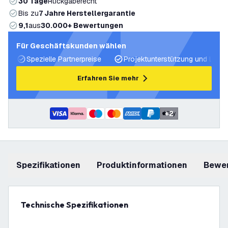
30 Tage
Rückgaberecht
Bis zu
7 Jahre Herstellergarantie
9,1
aus
30.000+ Bewertungen
Für Geschäftskunden wählen
Spezielle Partnerpreise
Projektunterstützung und Licht
Erfahren Sie mehr
+
2
Spezifikationen
Produktinformationen
Bewe
Technische Spezifikationen