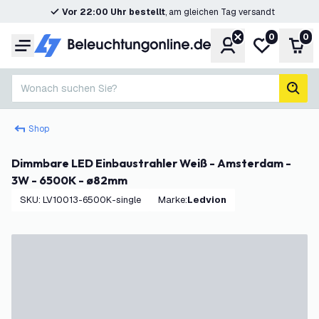
Vor 22:00 Uhr bestellt
, am gleichen Tag versandt
0
0
Konto
Meine Wunsc
War
Menü
Wonach suchen Sie?
Such
Shop
Dimmbare LED Einbaustrahler Weiß - Amsterdam -
3W - 6500K - ø82mm
SKU
:
LV10013-6500K-single
Marke
:
Ledvion