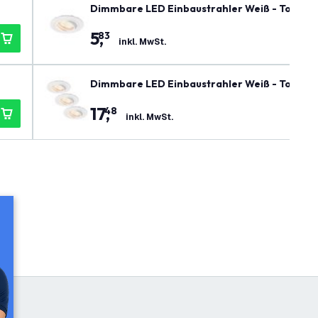
Dimmbare LED Einbaustrahler Weiß - Tokyo 
5
,
83
inkl. MwSt.
Dimmbare LED Einbaustrahler Weiß - Tokyo -
17
,
48
inkl. MwSt.