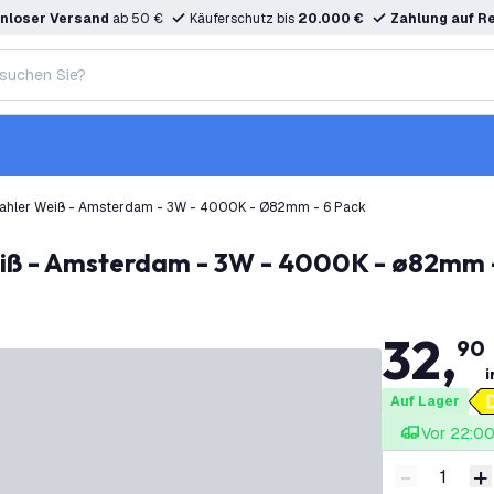
nloser Versand
ab 50 €
Käuferschutz bis
20.000 €
Zahlung auf R
ahler Weiß - Amsterdam - 3W - 4000K - Ø82mm - 6 Pack
iß - Amsterdam - 3W - 4000K - ø82mm 
32
,
90
i
Auf Lager
Vor 22:00 
-
+
Menge ver
M