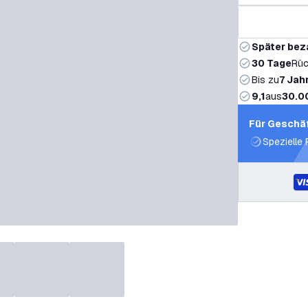
Später bez
30 Tage
Rüc
Bis zu
7 Jah
9,1
aus
30.0
Für Geschä
Spezielle 