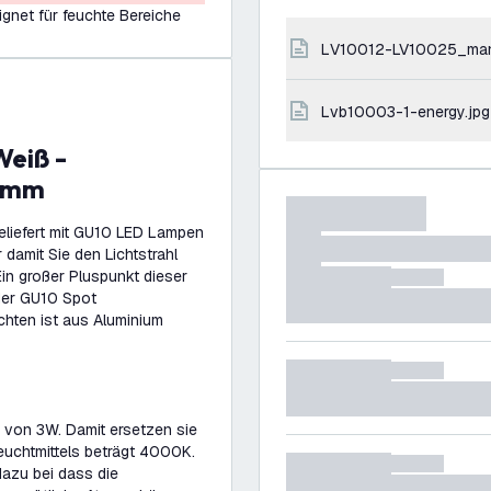
ignet für feuchte Bereiche
LV10012-LV10025_ma
lvb10003-1-energy.jpg
82mm
eliefert mit GU10 LED Lampen
 damit Sie den Lichtstrahl
in großer Pluspunkt dieser
der GU10 Spot
hten ist aus Aluminium
 von 3W. Damit ersetzen sie
euchtmittels beträgt 4000K.
azu bei dass die