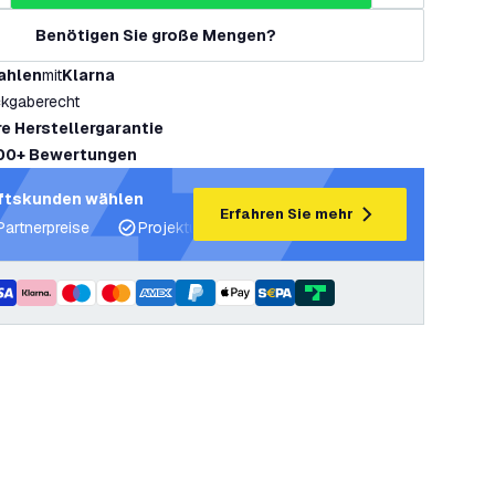
Benötigen Sie große Mengen?
ahlen
mit
Klarna
kgaberecht
re Herstellergarantie
00+ Bewertungen
ftskunden wählen
Erfahren Sie mehr
Partnerpreise
Projektunterstützung und Lichtpläne
Fachku