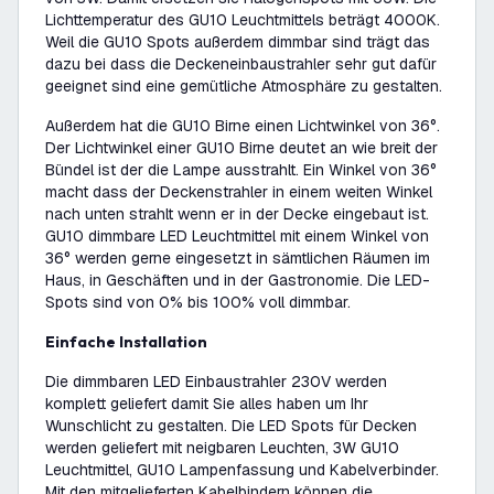
Lichttemperatur des GU10 Leuchtmittels beträgt 4000K.
Weil die GU10 Spots außerdem dimmbar sind trägt das
dazu bei dass die Deckeneinbaustrahler sehr gut dafür
geeignet sind eine gemütliche Atmosphäre zu gestalten.
Außerdem hat die GU10 Birne einen Lichtwinkel von 36°.
Der Lichtwinkel einer GU10 Birne deutet an wie breit der
Bündel ist der die Lampe ausstrahlt. Ein Winkel von 36°
macht dass der Deckenstrahler in einem weiten Winkel
nach unten strahlt wenn er in der Decke eingebaut ist.
GU10 dimmbare LED Leuchtmittel mit einem Winkel von
36° werden gerne eingesetzt in sämtlichen Räumen im
Haus, in Geschäften und in der Gastronomie. Die LED-
Spots sind von 0% bis 100% voll dimmbar.
Einfache Installation
Die dimmbaren LED Einbaustrahler 230V werden
komplett geliefert damit Sie alles haben um Ihr
Wunschlicht zu gestalten. Die LED Spots für Decken
werden geliefert mit neigbaren Leuchten, 3W GU10
Leuchtmittel, GU10 Lampenfassung und Kabelverbinder.
Mit den mitgelieferten Kabelbindern können die