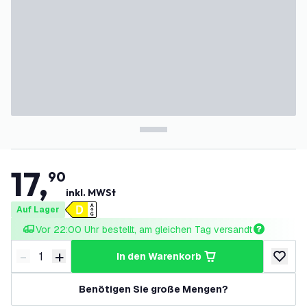
17
,
90
inkl. MWSt
Auf Lager
Vor 22:00 Uhr bestellt, am gleichen Tag versandt
-
+
in den Warenkorb
Menge verringern
Menge erhöhen
zur Wun
Benötigen Sie große Mengen?