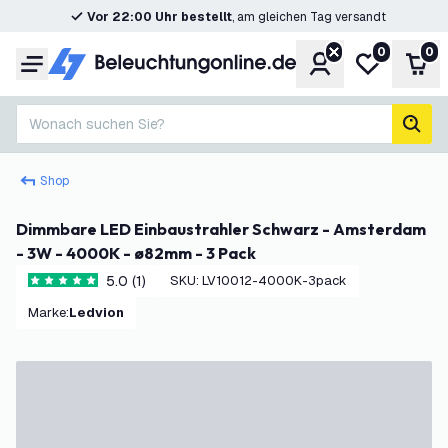
Vor 22:00 Uhr bestellt
, am gleichen Tag versandt
0
0
Konto
Meine Wunsc
War
Menü
Wonach suchen Sie?
Such
Shop
Dimmbare LED Einbaustrahler Schwarz - Amsterdam
- 3W - 4000K - ø82mm - 3 Pack
5.0 (1)
SKU
:
LV10012-4000K-3pack
5 Bewertungssterne
Marke
:
Ledvion