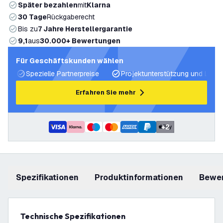
Später bezahlen
mit
Klarna
30 Tage
Rückgaberecht
Bis zu
7 Jahre Herstellergarantie
9,1
aus
30.000+ Bewertungen
Für Geschäftskunden wählen
Spezielle Partnerpreise
Projektunterstützung und Licht
Erfahren Sie mehr
+
2
Spezifikationen
Produktinformationen
Bewe
Technische Spezifikationen