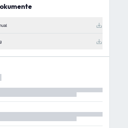
Dokumente
nual
g