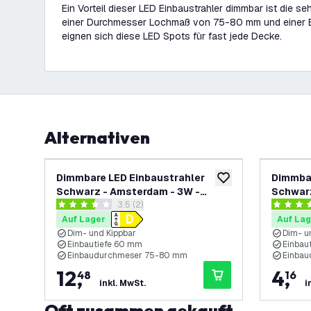
Ein Vorteil dieser LED Einbaustrahler dimmbar ist die se
einer Durchmesser Lochmaß von 75-80 mm und einer 
eignen sich diese LED Spots für fast jede Decke.
Alternativen
Dimmbare LED Einbaustrahler
Dimmbar
zur Wunschliste hinz
Schwarz - Amsterdam - 3W -
Schwarz
Bewertungsbereich öffnen
3.5 (2)
2700K - ø82mm - 3 Pack
2700K 
3.5 Bewertungssterne
4 Bewert
Auf Lager
Auf Lag
Dim- und Kippbar
Dim- u
Einbautiefe 60 mm
Einbau
Einbaudurchmeser 75-80 mm
Einba
12
,
4
,
48
16
inkl. MwSt.
i
Oft zusammen gekauft