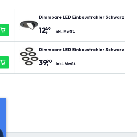
Dimmbare LED Einbaustrahler Schwarz - IP65 
12
,
49
inkl. MwSt.
Dimmbare LED Einbaustrahler Schwarz - IP65
39
,
90
inkl. MwSt.