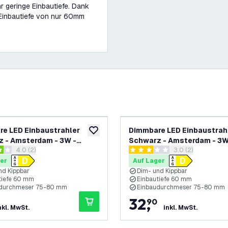
hr geringe Einbautiefe. Dank
Einbautiefe von nur 60mm
e LED Einbaustrahler
Dimmbare LED Einbaustrah
ufügen
zur Wunschliste hinzufügen
 - Amsterdam - 3W -
Schwarz - Amsterdam - 3W
Bewertungsbereich öffnen
4.0 (2)
Bewertungsbereic
3.0 (2)
- ø82mm
4000K - ø82mm - 6 Pack
ungssterne
3 Bewertungssterne
er
Auf Lager
nd Kippbar
Dim- und Kippbar
tiefe 60 mm
Einbautiefe 60 mm
udurchmeser 75-80 mm
Einbaudurchmeser 75-80 mm
32
,
90
nkl. MwSt.
inkl. MwSt.