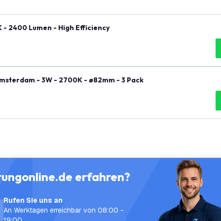
 - 2400 Lumen - High Efficiency
msterdam - 3W - 2700K - ø82mm - 3 Pack
tungonline.de erfahren?
Rufen Sie uns an
An Werktagen erreichbar von 08:00 -
19:00