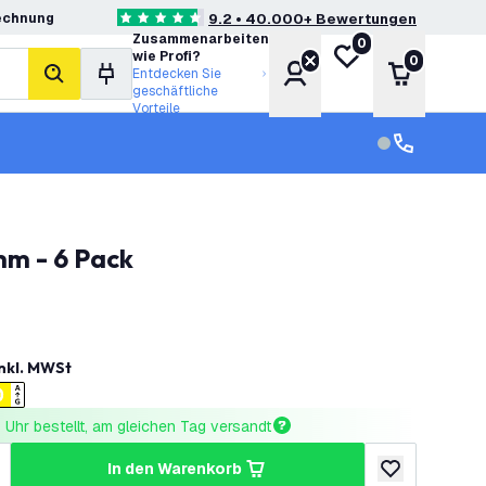
echnung
9.2 • 40.000+ Bewertungen
4.6 Bewertungssterne
Zusammenarbeiten
0
Meine Wunschliste
wie Profi?
0
Konto
Warenkor
Entdecken Sie
Suche
geschäftliche
Vorteile
Kundendienst
Kundenservi
mm - 6 Pack
nkl. MWSt
Uhr bestellt, am gleichen Tag versandt
in den Warenkorb
ringern
enge erhöhen
zur Wunschlist