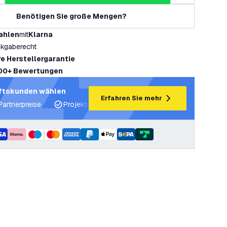
Benötigen Sie große Mengen?
ahlen
mit
Klarna
kgaberecht
re Herstellergarantie
00+ Bewertungen
ftskunden wählen
Erfahren Sie mehr
Partnerpreise
Projektunterstützung und Lichtpläne
Fachku