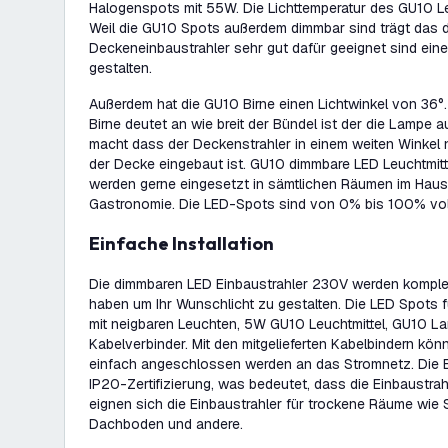
Halogenspots mit 55W. Die Lichttemperatur des GU10 Le
Weil die GU10 Spots außerdem dimmbar sind trägt das d
Deckeneinbaustrahler sehr gut dafür geeignet sind ein
gestalten.
Außerdem hat die GU10 Birne einen Lichtwinkel von 36°.
Birne deutet an wie breit der Bündel ist der die Lampe a
macht dass der Deckenstrahler in einem weiten Winkel n
der Decke eingebaut ist. GU10 dimmbare LED Leuchtmitt
werden gerne eingesetzt in sämtlichen Räumen im Haus,
Gastronomie. Die LED-Spots sind von 0% bis 100% vol
Einfache Installation
Die dimmbaren LED Einbaustrahler 230V werden komplett 
haben um Ihr Wunschlicht zu gestalten. Die LED Spots f
mit neigbaren Leuchten, 5W GU10 Leuchtmittel, GU10 
Kabelverbinder. Mit den mitgelieferten Kabelbindern kö
einfach angeschlossen werden an das Stromnetz. Die E
IP20-Zertifizierung, was bedeutet, dass die Einbaustrah
eignen sich die Einbaustrahler für trockene Räume wie
Dachboden und andere.