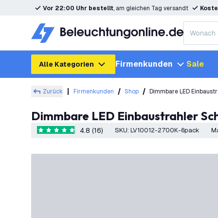
Vor 22:00 Uhr bestellt
, am gleichen Tag versandt
Koste
Firmenkunden
Sale
Alle Kategorien
Zurück
Firmenkunden
Shop
Dimmbare LED Einbaust
Dimmbare LED Einbaustrahler Sc
4.8 (16)
SKU
:
LV10012-2700K-6pack
M
4.8 Bewertungssterne