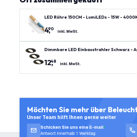
LED Röhre 150CM - LumiLEDs - 15W - 4000K
4
,
90
inkl. MwSt.
Dimmbare LED Einbaustrahler Schwarz - A
12
,
48
inkl. MwSt.
Möchten Sie mehr über Beleuch
Unser Team hilft Ihnen gerne weiter
Schicken Sie uns eine E-mail
Antwort innerhalb 1 Werktag