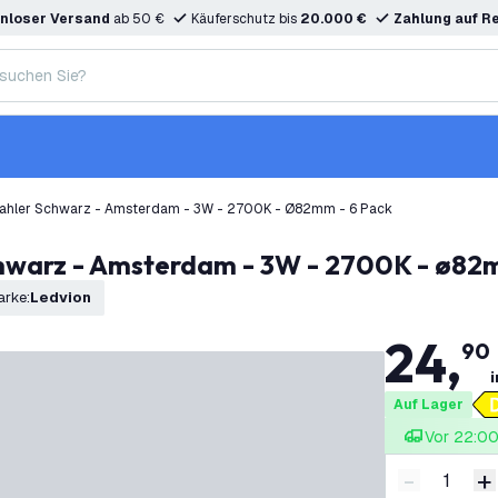
nloser Versand
ab 50 €
Käuferschutz bis
20.000 €
Zahlung auf R
rahler Schwarz - Amsterdam - 3W - 2700K - Ø82mm - 6 Pack
hwarz - Amsterdam - 3W - 2700K - ø82
arke
:
Ledvion
24
,
90
i
Auf Lager
Vor 22:00 
-
+
Menge ver
M