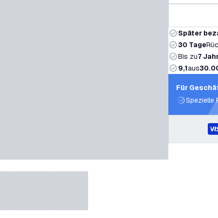
Später bez
30 Tage
Rüc
Bis zu
7 Jah
9,1
aus
30.0
Für Geschä
Spezielle 