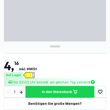
4
,
16
inkl. MWSt
Auf Lager
Vor 22:00 Uhr bestellt, am gleichen Tag versandt
-
+
in den Warenkorb
Menge verringern
Menge erhöhen
zur Wun
Benötigen Sie große Mengen?