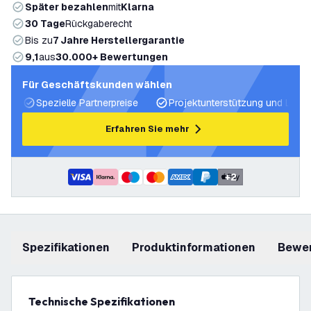
Später bezahlen
mit
Klarna
30 Tage
Rückgaberecht
Bis zu
7 Jahre Herstellergarantie
9,1
aus
30.000+ Bewertungen
Für Geschäftskunden wählen
Spezielle Partnerpreise
Projektunterstützung und Licht
Erfahren Sie mehr
+
2
Spezifikationen
Produktinformationen
Bewe
Technische Spezifikationen