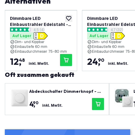
Alternativen
Dimmbare LED
Dimmbare LED
zur Wunschliste hinzufügen
Einbaustrahler Edelstahl -
Einbaustrahler Edelst
Bewertungsbereich öffnen
4.5 (4)
Bewertungsbe
4.7 (32)
Amsterdam - 3W - 2700K -
Amsterdam - 3W - 270
4.5 Bewertungssterne
4.7 Bewertungssterne
Auf Lager
Auf Lager
ø82mm - 3 Pack
ø82mm - 6 Pack
Dim- und Kippbar
Dim- und Kippbar
Einbautiefe 60 mm
Einbautiefe 60 mm
Einbaudurchmeser 75-80 mm
Einbaudurchmeser 75-
12
,
24
,
48
90
inkl. MwSt.
inkl. MwSt.
Oft zusammen gekauft
Abdeckschalter Dimmerknopf - Dr
ücken / Drehen
4
,
90
inkl. MwSt.