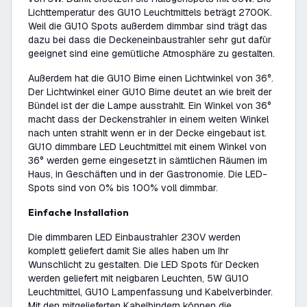
Lichttemperatur des GU10 Leuchtmittels beträgt 2700K.
Weil die GU10 Spots außerdem dimmbar sind trägt das
dazu bei dass die Deckeneinbaustrahler sehr gut dafür
geeignet sind eine gemütliche Atmosphäre zu gestalten.
Außerdem hat die GU10 Birne einen Lichtwinkel von 36°.
Der Lichtwinkel einer GU10 Birne deutet an wie breit der
Bündel ist der die Lampe ausstrahlt. Ein Winkel von 36°
macht dass der Deckenstrahler in einem weiten Winkel
nach unten strahlt wenn er in der Decke eingebaut ist.
GU10 dimmbare LED Leuchtmittel mit einem Winkel von
36° werden gerne eingesetzt in sämtlichen Räumen im
Haus, in Geschäften und in der Gastronomie. Die LED-
Spots sind von 0% bis 100% voll dimmbar.
Einfache Installation
Die dimmbaren LED Einbaustrahler 230V werden
komplett geliefert damit Sie alles haben um Ihr
Wunschlicht zu gestalten. Die LED Spots für Decken
werden geliefert mit neigbaren Leuchten, 5W GU10
Leuchtmittel, GU10 Lampenfassung und Kabelverbinder.
Mit den mitgelieferten Kabelbindern können die