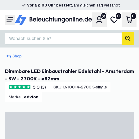
Vor 22:00 Uhr bestellt
, am gleichen Tag versandt
0
0
Konto
Meine Wunsc
War
Menü
Wonach suchen Sie?
Such
Shop
Dimmbare LED Einbaustrahler Edelstahl - Amsterdam
- 3W - 2700K - ø82mm
5.0 (3)
SKU
:
LV10014-2700K-single
5 Bewertungssterne
Marke
:
Ledvion