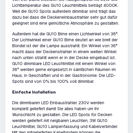
Lichttemperatur des GU10 Leuchtmittels beträgt 4000K.
Weil die GU10 Spots außerdem dimmbar sind trägt das
dazu bei dass die Deckeneinbaustrahler sehr gut dafür
geeignet sind eine gemütliche Atmosphäre zu gestalten.
Außerdem hat die GU10 Birne einen Lichtwinkel von 36°.
Der Lichtwinkel einer GU10 Birne deutet an wie breit der
Bündel ist der die Lampe ausstrahlt. Ein Winkel von 36°
macht dass der Deckenstrahler in einem weiten Winkel
nach unten strahlt wenn er in der Decke eingebaut ist.
GU10 dimmbare LED Leuchtmittel mit einem Winkel von
36° werden gerne eingesetzt in sämtlichen Räumen im
Haus, in Geschäften und in der Gastronomie. Die LED-
Spots sind von 0% bis 100% voll dimmbar.
Einfache Installation
Die dimmbaren LED Einbaustrahler 230V werden
komplett geliefert damit Sie alles haben um Ihr
Wunschlicht zu gestalten. Die LED Spots für Decken
werden geliefert mit neigbaren Leuchten, 3W GU10
Leuchtmittel, GU10 Lampenfassung und Kabelverbinder.
Mit den mitgelieferten Kabelbindern können die