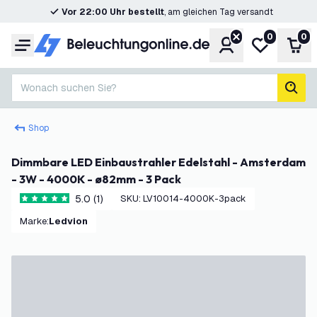
Vor 22:00 Uhr bestellt
, am gleichen Tag versandt
0
0
Konto
Meine Wunsc
War
Menü
Wonach suchen Sie?
Such
Shop
Dimmbare LED Einbaustrahler Edelstahl - Amsterdam
- 3W - 4000K - ø82mm - 3 Pack
5.0 (1)
SKU
:
LV10014-4000K-3pack
5 Bewertungssterne
Marke
:
Ledvion