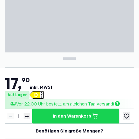
17
,
90
inkl. MWSt
Auf Lager
Vor 22:00 Uhr bestellt, am gleichen Tag versandt
-
+
in den Warenkorb
Menge verringern
Menge erhöhen
zur Wun
Benötigen Sie große Mengen?