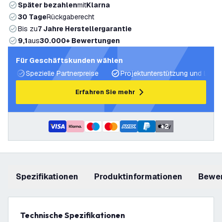
Später bezahlen
mit
Klarna
30 Tage
Rückgaberecht
Bis zu
7 Jahre Herstellergarantie
9,1
aus
30.000+ Bewertungen
Für Geschäftskunden wählen
Spezielle Partnerpreise
Projektunterstützung und Licht
Erfahren Sie mehr
+
2
Spezifikationen
Produktinformationen
Bewe
Technische Spezifikationen