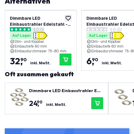
Alternativen
Dimmbare LED
Dimmbare LED
zur Wunschliste hinzufügen
Einbaustrahler Edelstahl -
Einbaustrahler Edelst
Bewertungsbereich öffnen
5.0 (3)
0.0 (0)
Amsterdam - 3W - 4000K -
Amsterdam - 3W - 40
5 Bewertungssterne
0 Bewertungssterne
Auf Lager
Auf Lager
ø82mm - 6 Pack
ø82mm
Dim- und Kippbar
Dim- und Kippbar
Einbautiefe 60 mm
Einbautiefe 60 mm
Einbaudurchmeser 75-80 mm
Einbaudurchmeser 75-
32
,
6
,
90
90
inkl. MwSt.
inkl. MwSt.
Oft zusammen gekauft
Dimmbare LED Einbaustrahler Ede
lstahl - Amsterdam - 3W - 2700K -
24
,
90
ø82mm - 6 Pack
inkl. MwSt.