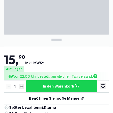
15
,
90
inkl. MWSt
Auf Lager
Vor 22:00 Uhr bestellt, am gleichen Tag versandt
-
+
in den Warenkorb
Menge verringern
Menge erhöhen
zur Wun
Benötigen Sie große Mengen?
Später bezahlen
mit
Klarna