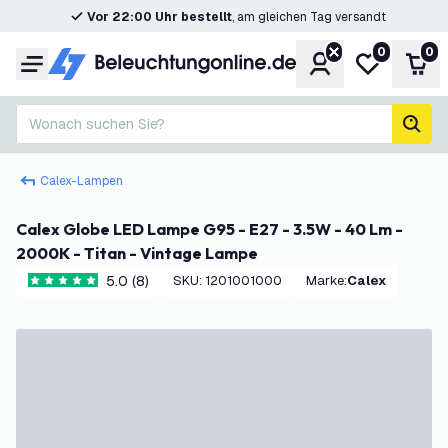
Vor 22:00 Uhr bestellt
, am gleichen Tag versandt
0
0
Konto
Meine Wunsc
War
Menü
Wonach suchen Sie?
Such
Calex-Lampen
Calex Globe LED Lampe G95 - E27 - 3.5W - 40 Lm -
2000K - Titan - Vintage Lampe
5.0 (8)
SKU
:
1201001000
Marke
:
Calex
5 Bewertungssterne