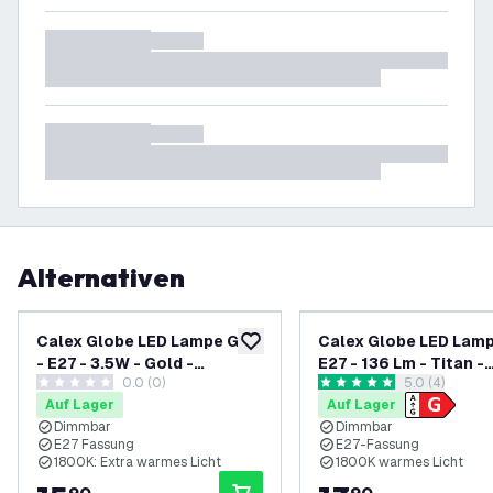
Alternativen
Calex Globe LED Lampe G95
Calex Globe LED Lamp
zur Wunschliste hinzufügen
- E27 - 3.5W - Gold -
E27 - 136 Lm - Titan -
0.0 (0)
Bewertungsbe
5.0 (4)
Dimmbar
Vintage Lampe
0 Bewertungssterne
5 Bewertungssterne
Auf Lager
Auf Lager
Dimmbar
Dimmbar
E27 Fassung
E27-Fassung
1800K: Extra warmes Licht
1800K warmes Licht