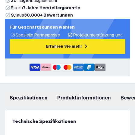
30 Tage
Rückgaberecht
Bis zu
7 Jahre Herstellergarantie
9,1
aus
30.000+ Bewertungen
Für Geschäftskunden wählen
Spezielle Partnerpreise
Projektunterstützung und Licht
Erfahren Sie mehr
+
2
Spezifikationen
Produktinformationen
Bewe
Technische Spezifikationen