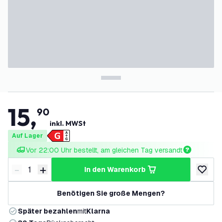
15
,
90
inkl. MWSt
Auf Lager
Vor 22:00 Uhr bestellt, am gleichen Tag versandt
-
+
in den Warenkorb
Menge verringern
Menge erhöhen
zur Wun
Benötigen Sie große Mengen?
Später bezahlen
mit
Klarna