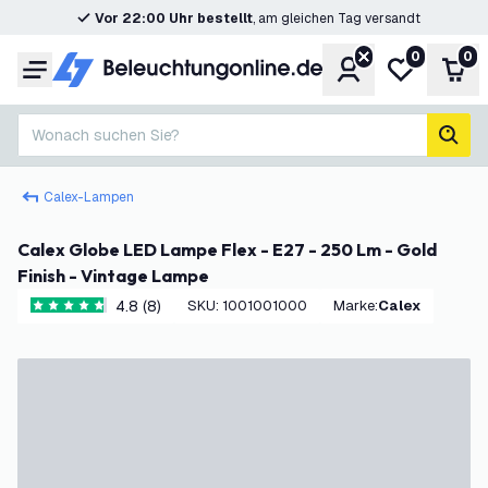
Vor 22:00 Uhr bestellt
, am gleichen Tag versandt
0
0
Konto
Meine Wunsc
War
Menü
Wonach suchen Sie?
Such
Calex-Lampen
Calex Globe LED Lampe Flex - E27 - 250 Lm - Gold
Finish - Vintage Lampe
4.8 (8)
SKU
:
1001001000
Marke
:
Calex
4.8 Bewertungssterne