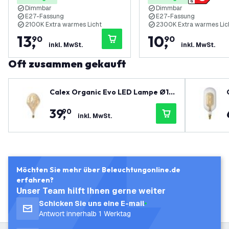
Dimmbar
Dimmbar
E27-Fassung
E27-Fassung
2100K Extra warmes Licht
2300K Extra warmes Lic
13
,
10
,
90
90
inkl. MwSt.
inkl. MwSt.
Oft zusammen gekauft
Calex Organic Evo LED Lampe Ø16
C
5 - E27 - 300 Lm - Gold - Vintage L
39
,
90
ampe
inkl. MwSt.
Möchten Sie mehr über Beleuchtungonline.de
erfahren?
Unser Team hilft Ihnen gerne weiter
Schicken Sie uns eine E-mail
Antwort innerhalb 1 Werktag