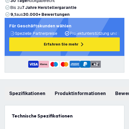
30 Tage
Rückgaberecht
Bis zu
7 Jahre Herstellergarantie
9,1
aus
30.000+ Bewertungen
Für Geschäftskunden wählen
Spezielle Partnerpreise
Projektunterstützung und Licht
Erfahren Sie mehr
+
2
Spezifikationen
Produktinformationen
Bewe
Technische Spezifikationen