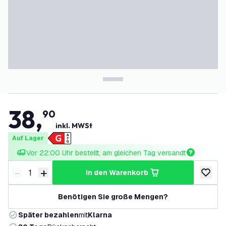
38
,
90
inkl. MWSt
Auf Lager
Vor 22:00 Uhr bestellt, am gleichen Tag versandt
-
+
in den Warenkorb
Menge verringern
Menge erhöhen
zur Wun
Benötigen Sie große Mengen?
Später bezahlen
mit
Klarna