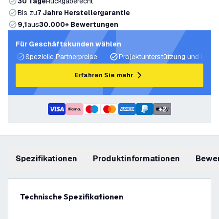
30 Tage
Rückgaberecht
Bis zu
7 Jahre Herstellergarantie
9,1
aus
30.000+ Bewertungen
Für Geschäftskunden wählen
Spezielle Partnerpreise
Projektunterstützung und Licht
Erfahren Sie mehr
+
2
Spezifikationen
Produktinformationen
Bewe
Technische Spezifikationen