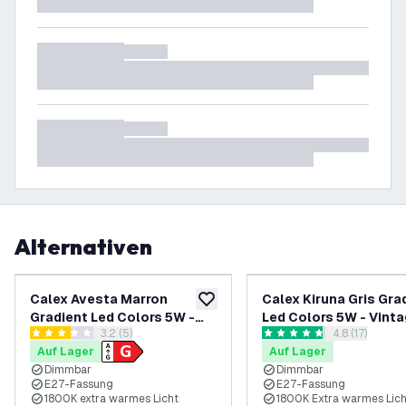
Alternativen
Calex Avesta Marron
Calex Kiruna Gris Gra
zur Wunschliste hinzufügen
Gradient Led Colors 5W -
Led Colors 5W - Vint
Bewertungsbereich öffnen
3.2 (5)
Bewertungsbe
4.8 (17)
Vintage Lampe
Lampe
3.2 Bewertungssterne
4.8 Bewertungssterne
Auf Lager
Auf Lager
Dimmbar
Dimmbar
E27-Fassung
E27-Fassung
1800K extra warmes Licht
1800K Extra warmes Lich