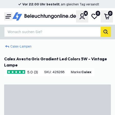
Vor 22:00 Uhr bestellt
, am gleichen Tag versandt
0
0
Konto
Meine Wunsc
War
Menü
Wonach suchen Sie?
Such
Calex-Lampen
Calex Avesta Gris Gradient Led Colors 5W - Vintage
Lampe
5.0 (3)
SKU
:
426268
Marke
:
Calex
5 Bewertungssterne