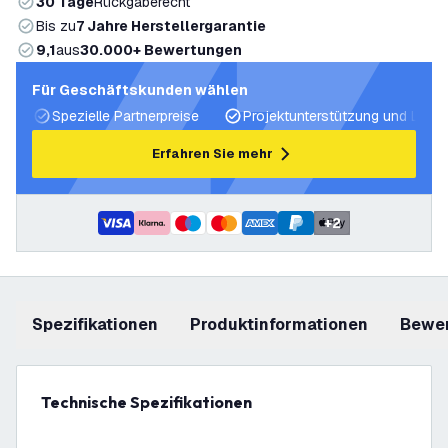
30 Tage
Rückgaberecht
Bis zu
7 Jahre Herstellergarantie
9,1
aus
30.000+ Bewertungen
Für Geschäftskunden wählen
Spezielle Partnerpreise
Projektunterstützung und Licht
Erfahren Sie mehr
+
2
Spezifikationen
Produktinformationen
Bewe
Technische Spezifikationen