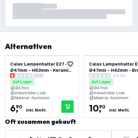
Alternativen
Calex Lampenhalter E27 –
Calex Lampenhalter E
zur Wunschliste hinzufügen
Ø47mm – H63mm - Keramik
Ø47mm – H42mm - Br
Bewertungsbereich öffnen
1.0 (1)
0.0 (0)
- Schwarz - Vintage Lampe
Vintage Lampe
1 Bewertungssterne
0 Bewertungssterne
Auf Lager
Auf Lager
Ø47mm
Ø47mm
Industrieller Look
Industrieller Look
Material: Aluminium
Material: Aluminium
6
,
10
,
90
90
inkl. MwSt.
inkl. MwSt.
Oft zusammen gekauft