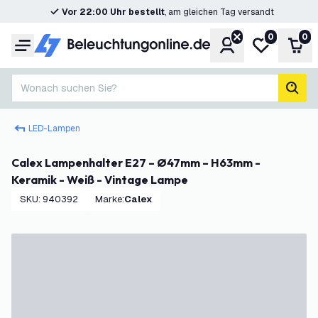
Vor 22:00 Uhr bestellt
, am gleichen Tag versandt
0
0
Konto
Meine Wunsc
War
Menü
Wonach suchen Sie?
Such
LED-Lampen
Calex Lampenhalter E27 – Ø47mm – H63mm -
Keramik - Weiß - Vintage Lampe
SKU
:
940392
Marke
:
Calex