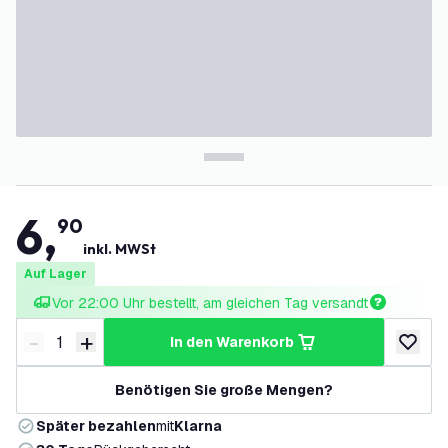
6
,
90
inkl. MWSt
Auf Lager
Vor 22:00 Uhr bestellt, am gleichen Tag versandt
-
+
in den Warenkorb
Menge verringern
Menge erhöhen
zur Wun
Benötigen Sie große Mengen?
Später bezahlen
mit
Klarna