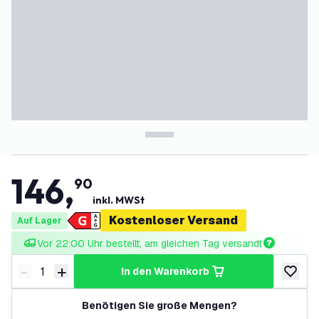
146
,
90
inkl. MWSt
Kostenloser Versand
Auf Lager
Vor 22:00 Uhr bestellt, am gleichen Tag versandt
-
+
in den Warenkorb
Menge verringern
Menge erhöhen
zur Wun
Benötigen Sie große Mengen?