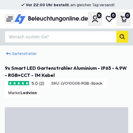
Vor 22:00 Uhr bestellt
, am gleichen Tag versandt
0
0
Konto
Meine Wunsc
War
Menü
Wonach suchen Sie?
Such
Gartenstrahler
9x Smart LED Gartenstrahler Aluminium - IP65 - 4.9W
- RGB+CCT - 1M Kabel
5.0 (2)
SKU
:
LVO10006-RGB-9pack
5 Bewertungssterne
Marke
:
Ledvion