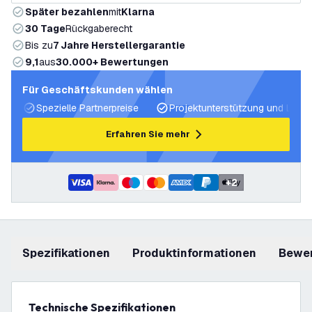
Später bezahlen
mit
Klarna
30 Tage
Rückgaberecht
Bis zu
7 Jahre Herstellergarantie
9,1
aus
30.000+ Bewertungen
Für Geschäftskunden wählen
Spezielle Partnerpreise
Projektunterstützung und Licht
Erfahren Sie mehr
+
2
Spezifikationen
Produktinformationen
Bewe
Technische Spezifikationen