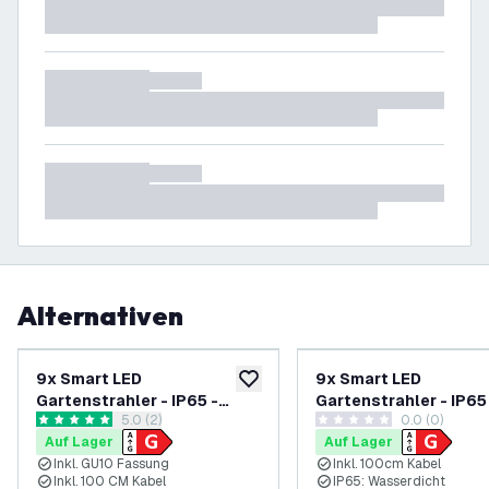
Alternativen
-
18
%
9x Smart LED
9x Smart LED
zur Wunschliste hinzufügen
Gartenstrahler - IP65 -
Gartenstrahler - IP65 -
Bewertungsbereich öffnen
5.0 (2)
0.0 (0)
4.9W - RGB+CCT - 1M Kabel
4.9W - RGB+CCT - 1M
5 Bewertungssterne
0 Bewertungssterne
Auf Lager
Auf Lager
- Anthrazit
- Schwarz
Inkl. GU10 Fassung
Inkl. 100cm Kabel
Inkl. 100 CM Kabel
IP65: Wasserdicht