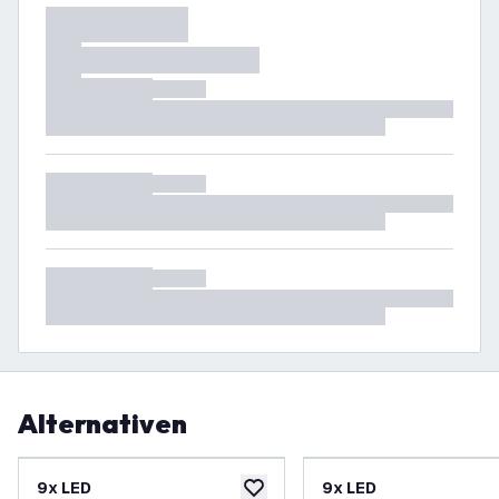
Alternativen
9x LED
9x LED
zur Wunschliste hinzufügen