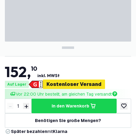
152
,
10
inkl. MWSt
Kostenloser Versand
Auf Lager
Vor 22:00 Uhr bestellt, am gleichen Tag versandt
-
+
in den Warenkorb
Menge verringern
Menge erhöhen
zur Wun
Benötigen Sie große Mengen?
Später bezahlen
mit
Klarna