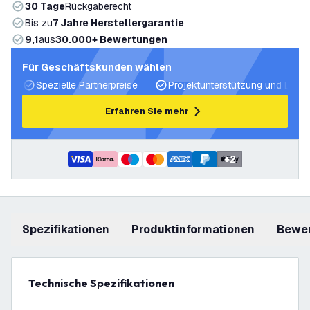
30 Tage
Rückgaberecht
Bis zu
7 Jahre Herstellergarantie
9,1
aus
30.000+ Bewertungen
Für Geschäftskunden wählen
Spezielle Partnerpreise
Projektunterstützung und Licht
Erfahren Sie mehr
+
2
Spezifikationen
Produktinformationen
Bewe
Technische Spezifikationen