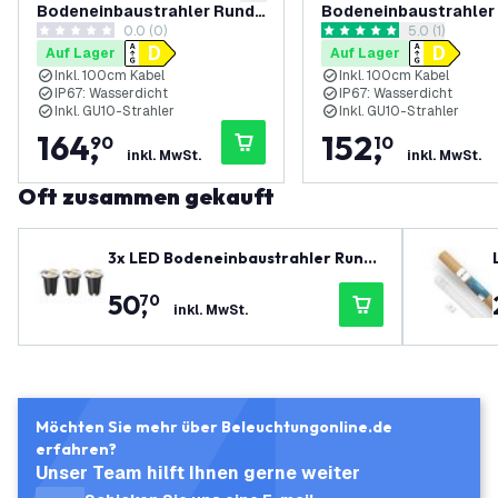
Bodeneinbaustrahler Rund -
Bodeneinbaustrahler 
0.0 (0)
Bewertungsbe
5.0 (1)
IP67 - 3W - 6500K - 1m
IP67 - 3W - 2700K - 1
0 Bewertungssterne
5 Bewertungssterne
Auf Lager
Auf Lager
Kabel - Schwarz
Inkl. 100cm Kabel
Inkl. 100cm Kabel
IP67: Wasserdicht
IP67: Wasserdicht
Inkl. GU10-Strahler
Inkl. GU10-Strahler
164
,
152
,
90
10
inkl. MwSt.
inkl. MwSt.
Oft zusammen gekauft
3x LED Bodeneinbaustrahler Rund
- IP67 – GU10 – Edelstahl – 1M Kabe
50
,
70
l - Schwenkbar
inkl. MwSt.
Möchten Sie mehr über Beleuchtungonline.de
erfahren?
Unser Team hilft Ihnen gerne weiter