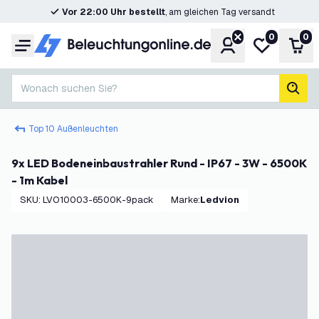
Vor 22:00 Uhr bestellt
, am gleichen Tag versandt
0
0
Konto
Meine Wunsc
War
Menü
Wonach suchen Sie?
Such
Top 10 Außenleuchten
9x LED Bodeneinbaustrahler Rund - IP67 - 3W - 6500K
- 1m Kabel
SKU
:
LVO10003-6500K-9pack
Marke
:
Ledvion