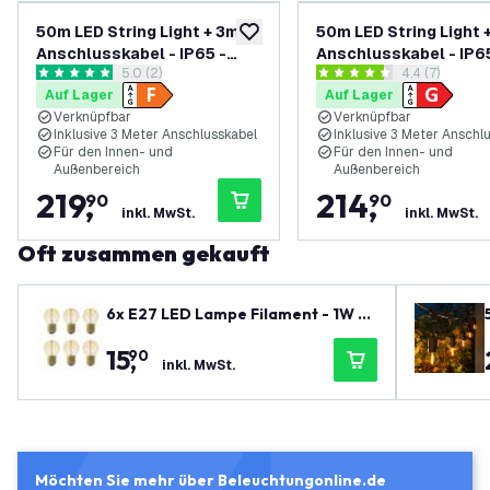
50m LED String Light + 3m
50m LED String Light 
zur Wunschliste hinzufügen
Anschlusskabel - IP65 -
Anschlusskabel - IP65
Bewertungsbereich öffnen
5.0 (2)
Bewertungsbe
4.4 (7)
Verknüpfbar - inkl. 50 LEDs
Verknüpfbar - inkl. 50
5 Bewertungssterne
4.4 Bewertungssterne
Auf Lager
Auf Lager
Verknüpfbar
Verknüpfbar
Inklusive 3 Meter Anschlusskabel
Inklusive 3 Meter Anschl
Für den Innen- und
Für den Innen- und
Außenbereich
Außenbereich
219
,
214
,
90
90
inkl. MwSt.
inkl. MwSt.
Oft zusammen gekauft
6x E27 LED Lampe Filament - 1W -
2100K - 50 Lumen - Gold
15
,
90
inkl. MwSt.
Möchten Sie mehr über Beleuchtungonline.de