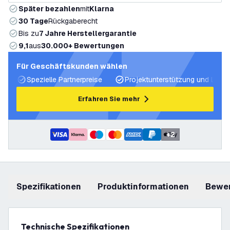
Später bezahlen
mit
Klarna
30 Tage
Rückgaberecht
Bis zu
7 Jahre Herstellergarantie
9,1
aus
30.000+ Bewertungen
Für Geschäftskunden wählen
Spezielle Partnerpreise
Projektunterstützung und Licht
Erfahren Sie mehr
+
2
Spezifikationen
Produktinformationen
Bewe
Technische Spezifikationen