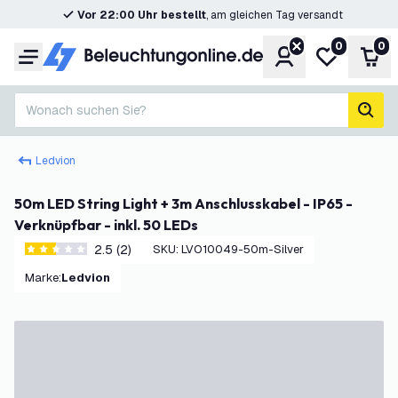
Vor 22:00 Uhr bestellt
, am gleichen Tag versandt
0
0
Konto
Meine Wunsc
War
Menü
Wonach suchen Sie?
Such
Ledvion
50m LED String Light + 3m Anschlusskabel - IP65 -
Verknüpfbar - inkl. 50 LEDs
2.5 (2)
SKU
:
LVO10049-50m-Silver
2.5 Bewertungssterne
Marke
:
Ledvion