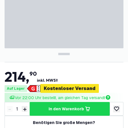
214
,
90
inkl. MWSt
Kostenloser Versand
Auf Lager
Vor 22:00 Uhr bestellt, am gleichen Tag versandt
-
+
in den Warenkorb
Menge verringern
Menge erhöhen
zur Wun
Benötigen Sie große Mengen?