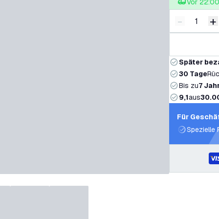
Vor 22:00 
-
+
Menge ver
M
Später bez
30 Tage
Rüc
Bis zu
7 Jah
9,1
aus
30.0
Für Geschä
Spezielle 