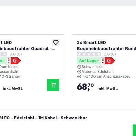
t LED
3x Smart LED
ufügen
zur Wunschliste hinzufügen
nbaustrahler Quadrat -
Bodeneinbaustrahler Rund 
0.0 (0)
0.0 (0)
4.9W - RGB+CCT - 1m Kabel
– 4.9W – RGB+CCT – 1M Kab
ungssterne
0 Bewertungssterne
Edelstahl - Schwenkbar
er
Auf Lager
00cm Kabel
Schwenkbar
Wasserdicht
Material: Edelstahl
U10-Strahler
Inkl. 100 cm Anschlusskabel
68
,
70
inkl. MwSt.
inkl. MwSt.
GU10 – Edelstahl – 1M Kabel - Schwenkbar