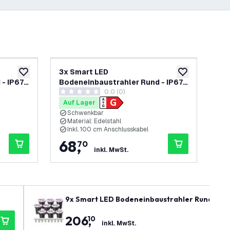
3x Smart LED
3x
zur Wunschliste hinzufügen
zur Wunschliste
- IP67
Bodeneinbaustrahler Rund - IP67
Bod
0.0 (0)
el -
– 4.9W – RGB+CCT – 1M Kabel -
4.
0 Bewertungssterne
5 B
Schwarz - Schwenkbar
Auf Lager
Au
Schwenkbar
I
Material: Edelstahl
I
Inkl. 100 cm Anschlusskabel
I
68
,
5
70
inkl. MwSt.
9x Smart LED Bodeneinbaustrahler Rund - IP6
206
,
10
inkl. MwSt.