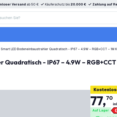
nloser Versand
ab 50 €
Käuferschutz bis
20.000 €
Zahlung auf R
 Smart LED Bodeneinbaustrahler Quadratisch - IP67 – 4.9W – RGB+CCT – 1M K
Kostenlos
77
,
70
in
Auf Lager