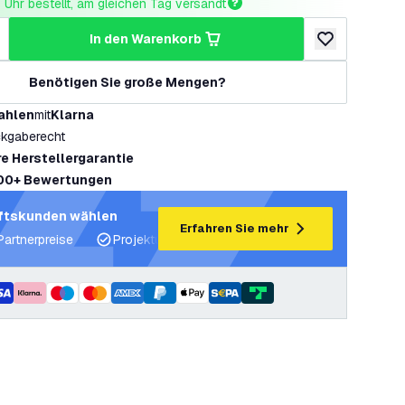
Uhr bestellt, am gleichen Tag versandt
in den Warenkorb
ringern
enge erhöhen
zur Wunschlist
Benötigen Sie große Mengen?
ahlen
mit
Klarna
kgaberecht
re Herstellergarantie
00+ Bewertungen
ftskunden wählen
Erfahren Sie mehr
Partnerpreise
Projektunterstützung und Lichtpläne
Fachku