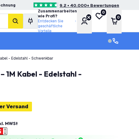
echnung
9.2 • 40.000+ Bewertungen
4.6 Bewertungssterne
Zusammenarbeiten
0
Meine Wunschliste
wie Profi?
0
Konto
Warenkor
Entdecken Sie
Suche
geschäftliche
Vorteile
Kundendienst
Kundenservi
abel - Edelstahl - Schwenkbar
er Versand
kl. MWSt