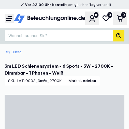
Vor 22:00 Uhr bestellt
, am gleichen Tag versandt
0
0
Konto
Meine Wunsc
War
Menü
Wonach suchen Sie?
Such
Buero
3m LED Schienensystem - 6 Spots - 3W - 2700K -
Dimmbar - 1 Phasen - Weiß
SKU
:
LVT10002_3m6s_2700K
Marke
:
Ledvion