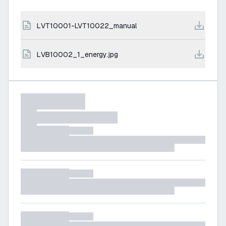
LVT10001-LVT10022_manual
LVB10002_1_energy.jpg