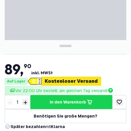
89
,
90
inkl. MWSt
Kostenloser Versand
Auf Lager
Vor 22:00 Uhr bestellt, am gleichen Tag versandt
-
+
in den Warenkorb
Menge verringern
Menge erhöhen
zur Wun
Benötigen Sie große Mengen?
Später bezahlen
mit
Klarna