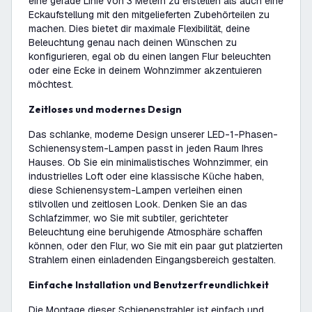
eine gerade Linie von 3 Metern zu erstellen als auch eine
Eckaufstellung mit den mitgelieferten Zubehörteilen zu
machen. Dies bietet dir maximale Flexibilität, deine
Beleuchtung genau nach deinen Wünschen zu
konfigurieren, egal ob du einen langen Flur beleuchten
oder eine Ecke in deinem Wohnzimmer akzentuieren
möchtest.
Zeitloses und modernes Design
Das schlanke, moderne Design unserer LED-1-Phasen-
Schienensystem-Lampen passt in jeden Raum Ihres
Hauses. Ob Sie ein minimalistisches Wohnzimmer, ein
industrielles Loft oder eine klassische Küche haben,
diese Schienensystem-Lampen verleihen einen
stilvollen und zeitlosen Look. Denken Sie an das
Schlafzimmer, wo Sie mit subtiler, gerichteter
Beleuchtung eine beruhigende Atmosphäre schaffen
können, oder den Flur, wo Sie mit ein paar gut platzierten
Strahlern einen einladenden Eingangsbereich gestalten.
Einfache Installation und Benutzerfreundlichkeit
Die Montage dieser Schienenstrahler ist einfach und