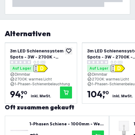
Alternativen
3m LED Schienensystem - 6
3m LED Schienensyst
zur Wunschliste hinzufügen
Spots - 3W - 2700K -
Spots - 3W - 2700K -
0.0 (0)
0.0 (0)
Dimmbar - 1 Phasen - Weiß
Dimmbar - 1 Phasen -
0 Bewertungssterne
0 Bewertungssterne
Auf Lager
Auf Lager
Schwarz
Dimmbar
Dimmbar
2700K: warmes Licht
2700K: warmes Licht
1-Phasen-Schienenbeleuchtung
1-Phasen-Schienenbele
94
,
104
,
90
90
inkl. MwSt.
inkl. MwSt.
Oft zusammen gekauft
1-Phasen Schiene - 1000mm - Wei
ß