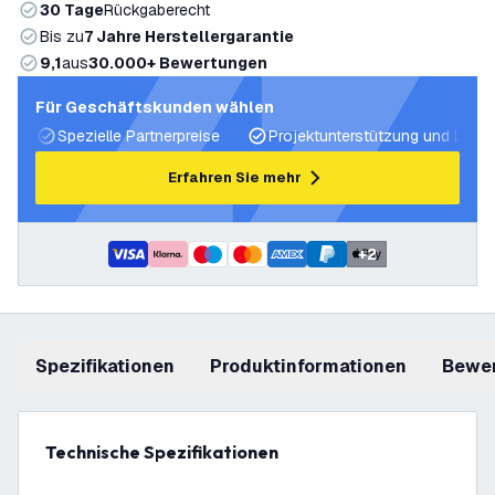
30 Tage
Rückgaberecht
Bis zu
7 Jahre Herstellergarantie
9,1
aus
30.000+ Bewertungen
Für Geschäftskunden wählen
Spezielle Partnerpreise
Projektunterstützung und Licht
Erfahren Sie mehr
+
2
Spezifikationen
Produktinformationen
Bewe
Technische Spezifikationen