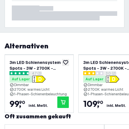
Alternativen
3m LED Schienensystem - 7
3m LED Schienensyst
zur Wunschliste hinzufügen
Spots - 3W - 2700K -
Spots - 3W - 2700K -
Bewertungsbereich öffnen
4.7 (3)
Bewertungsbe
3.0 (2)
Dimmbar - 1 Phasen - Weiß
Dimmbar - 1 Phasen -
4.7 Bewertungssterne
3 Bewertungssterne
Auf Lager
Auf Lager
Schwarz
Dimmbar
Dimmbar
2700K: warmes Licht
2700K: warmes Licht
1-Phasen-Schienenbeleuchtung
1-Phasen-Schienenbele
99
,
109
,
90
90
inkl. MwSt.
inkl. MwSt.
Oft zusammen gekauft