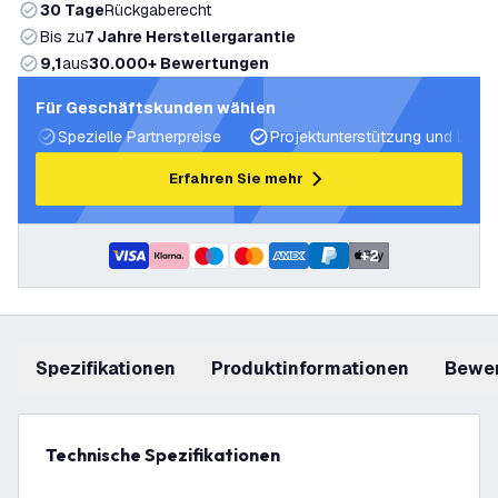
30 Tage
Rückgaberecht
Bis zu
7 Jahre Herstellergarantie
9,1
aus
30.000+ Bewertungen
Für Geschäftskunden wählen
Spezielle Partnerpreise
Projektunterstützung und Licht
Erfahren Sie mehr
+
2
Spezifikationen
Produktinformationen
Bewe
Technische Spezifikationen