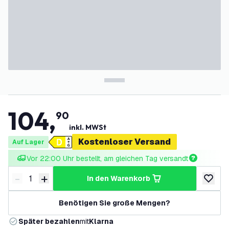
104
,
90
inkl. MWSt
Kostenloser Versand
Auf Lager
Vor 22:00 Uhr bestellt, am gleichen Tag versandt
-
+
in den Warenkorb
Menge verringern
Menge erhöhen
zur Wun
Benötigen Sie große Mengen?
Später bezahlen
mit
Klarna