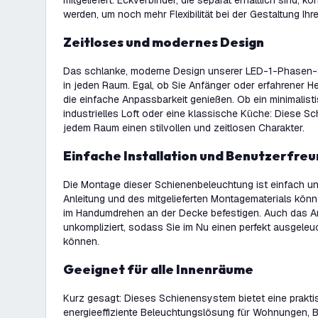
mitgeliefert. Eckverbinder, die separat erhältlich sind, k
werden, um noch mehr Flexibilität bei der Gestaltung Ihr
Zeitloses und modernes Design
Das schlanke, moderne Design unserer LED-1-Phasen-
in jeden Raum. Egal, ob Sie Anfänger oder erfahrener H
die einfache Anpassbarkeit genießen. Ob ein minimalis
industrielles Loft oder eine klassische Küche: Diese S
jedem Raum einen stilvollen und zeitlosen Charakter.
Einfache Installation und Benutzerfreu
Die Montage dieser Schienenbeleuchtung ist einfach un
Anleitung und des mitgelieferten Montagematerials kö
im Handumdrehen an der Decke befestigen. Auch das A
unkompliziert, sodass Sie im Nu einen perfekt ausgele
können.
Geeignet für alle Innenräume
Kurz gesagt: Dieses Schienensystem bietet eine praktis
energieeffiziente Beleuchtungslösung für Wohnungen, 