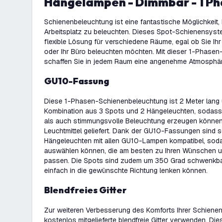
Hängelampen - Dimmbar - 1 Ph
Schienenbeleuchtung ist eine fantastische Möglichkeit,
Arbeitsplatz zu beleuchten. Dieses Spot-Schienensystem
flexible Lösung für verschiedene Räume, egal ob Sie Ih
oder Ihr Büro beleuchten möchten. Mit dieser 1-Phase
schaffen Sie in jedem Raum eine angenehme Atmosphär
GU10-Fassung
Diese 1-Phasen-Schienenbeleuchtung ist 2 Meter lang 
Kombination aus 3 Spots und 2 Hängeleuchten, sodass 
als auch stimmungsvolle Beleuchtung erzeugen können
Leuchtmittel geliefert. Dank der GU10-Fassungen sind 
Hängeleuchten mit allen GU10-Lampen kompatibel, sodas
auswählen können, die am besten zu Ihren Wünschen un
passen. Die Spots sind zudem um 350 Grad schwenkbar
einfach in die gewünschte Richtung lenken können.
Blendfreies Gitter
Zur weiteren Verbesserung des Komforts Ihrer Schiene
kostenlos mitgelieferte blendfreie Gitter verwenden. Die