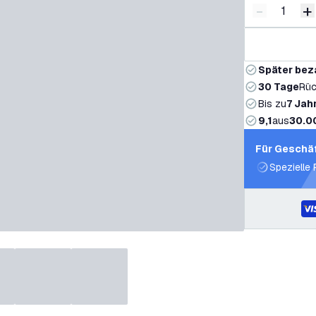
-
+
Menge ver
M
Später bez
30 Tage
Rüc
Bis zu
7 Jah
9,1
aus
30.0
Für Geschä
Spezielle 