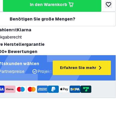
in den Warenkorb
ringern
enge erhöhen
zur Wunschlist
Benötigen Sie große Mengen?
ahlen
mit
Klarna
kgaberecht
re Herstellergarantie
00+ Bewertungen
ftskunden wählen
Erfahren Sie mehr
Partnerpreise
Projektunterstützung und Lichtpläne
Fachku