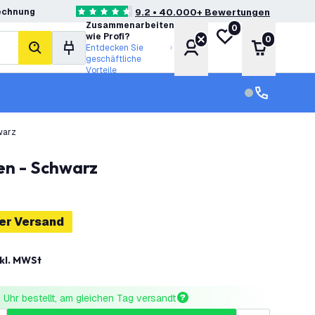
echnung
9.2 • 40.000+ Bewertungen
4.6 Bewertungssterne
Zusammenarbeiten
0
Meine Wunschliste
wie Profi?
0
Konto
Warenkor
Entdecken Sie
Suche
geschäftliche
Vorteile
Kundendienst
Kundenservi
warz
en - Schwarz
er Versand
nkl. MWSt
Uhr bestellt, am gleichen Tag versandt