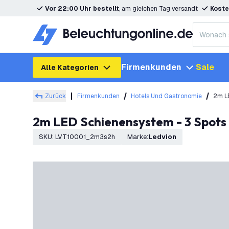
Vor 22:00 Uhr bestellt
, am gleichen Tag versandt
Koste
Firmenkunden
Sale
Alle Kategorien
Zurück
Firmenkunden
Hotels Und Gastronomie
2m L
2m LED Schienensystem - 3 Spot
SKU
:
LVT10001_2m3s2h
Marke
:
Ledvion