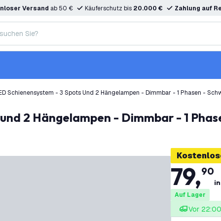
nloser Versand
ab 50 €
Käuferschutz bis
20.000 €
Zahlung auf R
ED Schienensystem - 3 Spots Und 2 Hängelampen - Dimmbar - 1 Phasen - Sch
s und 2 Hängelampen - Dimmbar - 1 Phas
Kostenlos
79
,
90
i
Auf Lager
Vor 22:00 