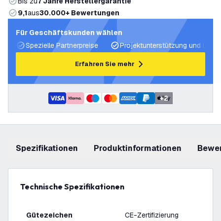
Bis zu
7 Jahre Herstellergarantie
9,1
aus
30.000+ Bewertungen
Für Geschäftskunden wählen
Spezielle Partnerpreise
Projektunterstützung und Licht
Erfahren Sie mehr
+
2
Spezifikationen
Produktinformationen
Bewe
Technische Spezifikationen
Gütezeichen
CE-Zertifizierung