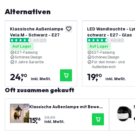
Alternativen
Klassische Außenlampe
LED Wandleuchte - Lyr
zur Wunschliste hinzufügen
Vela M - Schwarz - E27
schwarz - E27 - Glas
Bewertungsbereich öffnen
4.5 (23)
Bewertungsbe
4.6 (40)
4.5 Bewertungssterne
4.6 Bewertungssterne
Auf Lager
Auf Lager
E27-Fassung
E27-Fassung
Schönes Design
Schönes Design
3 Jahre Garantie
Für den Innen- und
Außenbereich
24
,
19
,
90
90
inkl. MwSt.
inkl. MwSt.
Oft zusammen gekauft
Klassische Außenlampe mit Beweg
ungsmelder - E27 Fassung - IP44 -
26,60
15
,
Schwarz
96
inkl. MwSt.