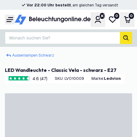
Vor 22:00 Uhr bestellt
, am gleichen Tag versandt
0
0
Konto
Meine Wunsc
War
Menü
Wonach suchen Sie?
Such
Aussenlampen Schwarz
LED Wandleuchte - Classic Vela - schwarz - E27
4.6 (47)
SKU
:
LVO10009
Marke
:
Ledvion
4.6 Bewertungssterne