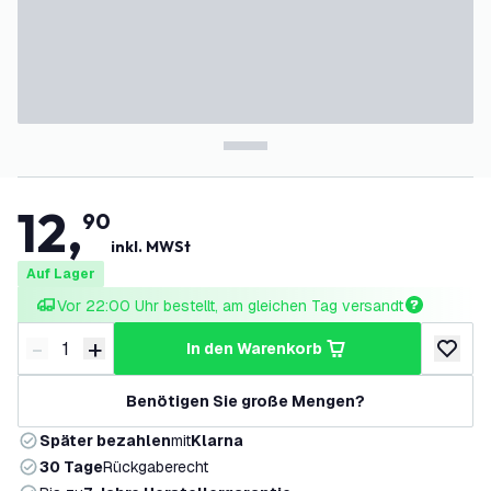
12
,
90
inkl. MWSt
Auf Lager
Vor 22:00 Uhr bestellt, am gleichen Tag versandt
-
+
in den Warenkorb
Menge verringern
Menge erhöhen
zur Wun
Benötigen Sie große Mengen?
Später bezahlen
mit
Klarna
30 Tage
Rückgaberecht