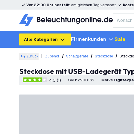
Vor 22:00 Uhr bestellt
, am gleichen Tag versandt
Koste
Firmenkunden
Sale
Alle Kategorien
Zurück
Zubehör
Schaltgeräte
Steckdose
Steckdo
Steckdose mit USB-Ladegerät Typ
4.0 (1)
SKU
:
2900135
Marke
:
Lightexpe
4 Bewertungssterne