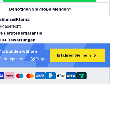
Benötigen Sie große Mengen?
ahlen
mit
Klarna
kgaberecht
re Herstellergarantie
00+ Bewertungen
ftskunden wählen
Erfahren Sie mehr
Partnerpreise
Projektunterstützung und Lichtpläne
Fachku