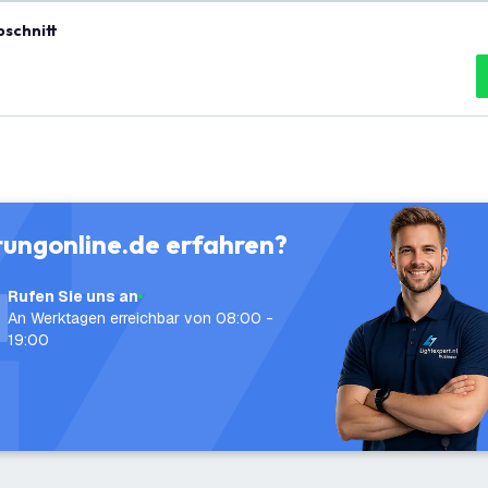
bschnitt
tungonline.de erfahren?
Rufen Sie uns an
An Werktagen erreichbar von 08:00 -
19:00