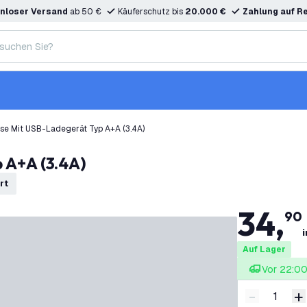
nloser Versand
ab 50 €
Käuferschutz bis
20.000 €
Zahlung auf R
se Mit USB-Ladegerät Typ A+A (3.4A)
 A+A (3.4A)
rt
34
,
90
i
Auf Lager
Vor 22:00 
-
+
Menge ver
M