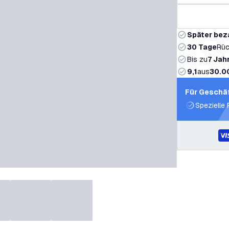
Später bez
30 Tage
Rüc
Bis zu
7 Jah
9,1
aus
30.0
Für Geschä
Spezielle 