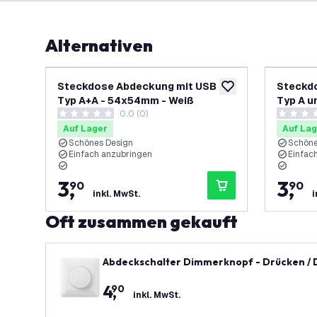
Alternativen
Steckdose Abdeckung mit USB -
Steckdo
zur Wunschliste hinz
Typ A+A - 54x54mm - Weiß
Typ A u
0.0 (0)
0 Bewertungssterne
0 Bewert
Auf Lager
Auf Lag
Schönes Design
Schöne
Einfach anzubringen
Einfac
3
,
3
,
90
90
inkl. MwSt.
i
Oft zusammen gekauft
Abdeckschalter Dimmerknopf - Drücken /
4
,
90
inkl. MwSt.