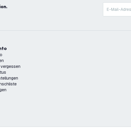
ion.
onto
to
ren
 vergessen
atus
tellungen
nschliste
ngen