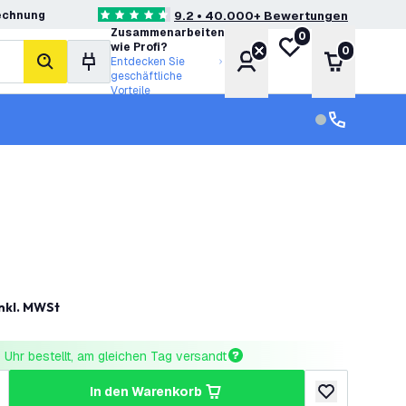
echnung
9.2 • 40.000+ Bewertungen
4.6 Bewertungssterne
Zusammenarbeiten
0
Meine Wunschliste
wie Profi?
0
Konto
Warenkor
Entdecken Sie
Suche
geschäftliche
Vorteile
Kundendienst
Kundenservi
nkl. MWSt
Uhr bestellt, am gleichen Tag versandt
in den Warenkorb
ringern
enge erhöhen
zur Wunschlist