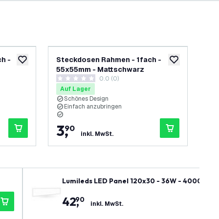
h -
Steckdosen Rahmen - 1fach -
Cal
zur Wunschliste hinzufügen
zur Wunschliste
55x55mm - Mattschwarz
St
h öffnen
0.0 (0)
0 Bewertungssterne
5 B
Auf Lager
Au
Schönes Design
4
Einfach anzubringen
I
I
3
,
1
90
inkl. MwSt.
Lumileds LED Panel 120x30 - 36W - 4000K - 45
rem LED Treiber
42
,
90
inkl. MwSt.