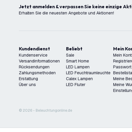
Jetzt anmelden & verpassen Sie keine einzige Akt
Erhalten Sie die neuesten Angebote und Aktionen!
Kundendienst
Beliebt
Mein K
Kundenservice
Sale
Mein Kon
Versandinformationen
Smart Home
Registrie
Rücksendungen
LED Lampen
Passwort
Zahlungsmethoden
LED Feuchtraumleuchte
Bestellst
Erstattung
Calex Lampen
Meine Bes
Über uns
LED Fluter
Meine Wu
Einstellu
© 2026 - Beleuchtungonline.de
Steckdose mit USB-Ladegerät Typ A+A (3.4A)