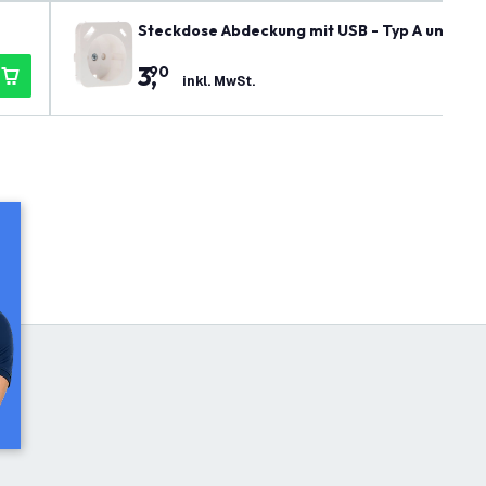
Steckdose Abdeckung mit USB - Typ A und C -
3
,
90
inkl. MwSt.