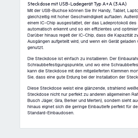
Steckdose mit USB-Ladegerät Typ A+A (3.4A)
Mit der USB-Buchse können Sie Ihr Handy, Tablet, Lapt
gleichzeitig mit hoher Geschwindigkeit aufladen. Außer
einem IC-Chip ausgestattet, der das Ladeprotokoll de
automatisch erkennt und so ein effizientes und optimier
Darüber hinaus regelt der IC-Chip, dass die Kapazität
Ausgängen aufgeteilt wird, und wenn ein Gerät geladen wi
genutzt.
Die Steckdose ist einfach zu installieren. Der Einbaura
Schraubbefestigungspunkte, und wo eine Schraubbefesti
kann die Steckdose mit den mitgelieferten Klemmen mont
Sie, dass eine gute Erdung bei der Installation der Steck
Diese Steckdose weist eine glänzende, strahlend weiße
Steckdose nicht nur perfekt zu anderen allgemeinen Rah
Busch Jäger, Gira, Berker und Merten), sondern sieht a
hinaus eignet sich die geringe Einbautiefe perfekt für d
Standard-Einbaudosen.