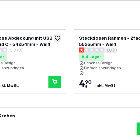
se Abdeckung mit USB -
Steckdosen Rahmen - 2fac
ufügen
zur Wunschliste hinzufügen
nd C - 54x54mm - Weiß
55x55mm - Weiß
0.0 (0)
Bewertungsbereic
1.0 (1)
ungssterne
1 Bewertungssterne
er
Auf Lager
s Design
Schönes Design
h anzubringen
Einfach anzubringen
4
,
90
nkl. MwSt.
inkl. MwSt.
 Drehen