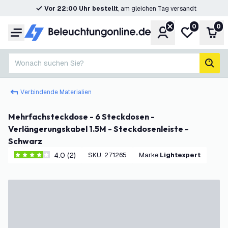
Vor 22:00 Uhr bestellt
, am gleichen Tag versandt
0
0
Konto
Meine Wunsc
War
Menü
Wonach suchen Sie?
Such
Verbindende Materialien
Mehrfachsteckdose - 6 Steckdosen -
Verlängerungskabel 1.5M - Steckdosenleiste -
Schwarz
4.0 (2)
SKU
:
271265
Marke
:
Lightexpert
4 Bewertungssterne