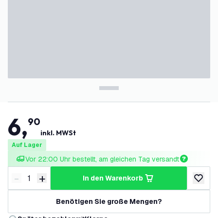
6
,
90
inkl. MWSt
Auf Lager
Vor 22:00 Uhr bestellt, am gleichen Tag versandt
-
+
in den Warenkorb
Menge verringern
Menge erhöhen
zur Wun
Benötigen Sie große Mengen?