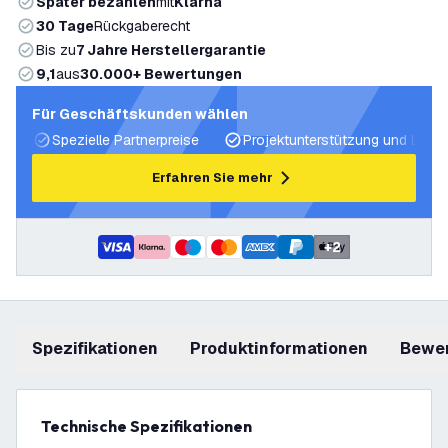
Später bezahlen
mit
Klarna
30 Tage
Rückgaberecht
Bis zu
7 Jahre Herstellergarantie
9,1
aus
30.000+ Bewertungen
Für Geschäftskunden wählen
Spezielle Partnerpreise
Projektunterstützung und Licht
Erfahren Sie mehr
+
2
Spezifikationen
Produktinformationen
Bewe
Technische Spezifikationen