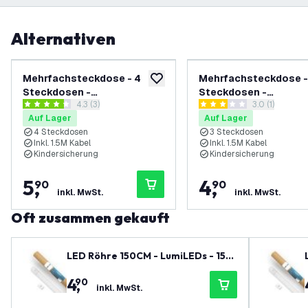
Alternativen
Mehrfachsteckdose - 4
Mehrfachsteckdose -
zur Wunschliste hinzufügen
Steckdosen -
Steckdosen -
Bewertungsbereich öffnen
4.3 (3)
Bewertungsbe
3.0 (1)
Verlängerungskabel 1.5M -
Verlängerungskabel 1
4.3 Bewertungssterne
3 Bewertungssterne
Auf Lager
Auf Lager
Steckdosenleiste -
Steckdosenleiste -
4 Steckdosen
3 Steckdosen
Schwarz
Schwarz
Inkl. 1.5M Kabel
Inkl. 1.5M Kabel
Kindersicherung
Kindersicherung
5
,
4
,
90
90
inkl. MwSt.
inkl. MwSt.
Oft zusammen gekauft
LED Röhre 150CM - LumiLEDs - 15W
- 4000K - 2400 Lumen - High Effici
4
,
90
ency
inkl. MwSt.