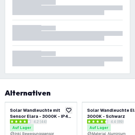
Alternativen
Solar Wandleuchte mit
Solar Wandleuchte El
zur Wunschliste hinzufügen
Sensor Elara - 3000K - IP44
3000K - Schwarz
Bewertungsbereich öffnen
4.2 (44)
Bewertungsbe
4.4 (89)
- Edelstahl
4.2 Bewertungssterne
4.4 Bewertungssterne
Auf Lager
Auf Lager
Inkl. Bewegungssensor
Material: Aluminium