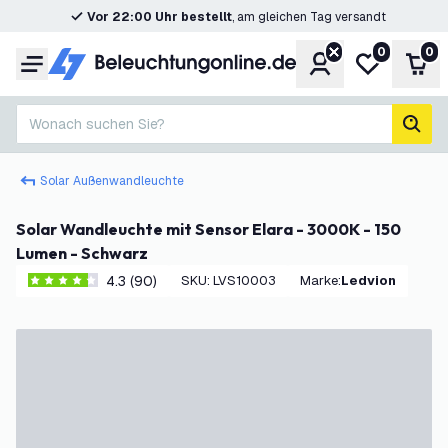
Vor 22:00 Uhr bestellt
, am gleichen Tag versandt
0
0
Konto
Meine Wunsc
War
Menü
Wonach suchen Sie?
Such
Solar Außenwandleuchte
Solar Wandleuchte mit Sensor Elara - 3000K - 150
Lumen - Schwarz
4.3 (90)
SKU
:
LVS10003
Marke
:
Ledvion
4.3 Bewertungssterne