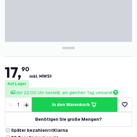
17
,
90
inkl. MWSt
Auf Lager
Vor 22:00 Uhr bestellt, am gleichen Tag versandt
-
+
in den Warenkorb
Menge verringern
Menge erhöhen
zur Wun
Benötigen Sie große Mengen?
Später bezahlen
mit
Klarna