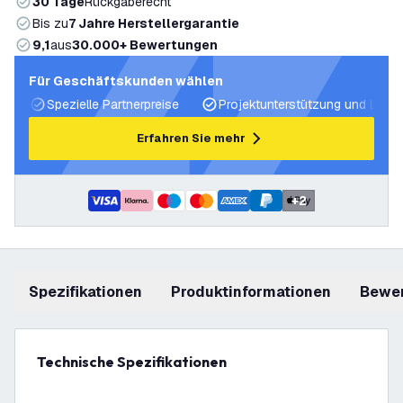
30 Tage
Rückgaberecht
Bis zu
7 Jahre Herstellergarantie
9,1
aus
30.000+ Bewertungen
Für Geschäftskunden wählen
Spezielle Partnerpreise
Projektunterstützung und Licht
Erfahren Sie mehr
+
2
Spezifikationen
Produktinformationen
Bewe
Technische Spezifikationen