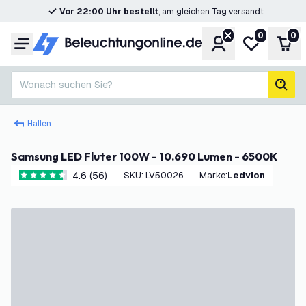
Vor 22:00 Uhr bestellt
, am gleichen Tag versandt
0
0
Konto
Meine Wunsc
War
Menü
Wonach suchen Sie?
Such
Hallen
Samsung LED Fluter 100W - 10.690 Lumen - 6500K
4.6 (56)
SKU
:
LV50026
Marke
:
Ledvion
4.6 Bewertungssterne