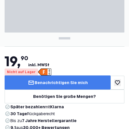
19
,
90
inkl. MWSt
Nicht auf Lager
Benachrichtigen Sie mich
zur Wun
Benötigen Sie große Mengen?
Später bezahlen
mit
Klarna
30 Tage
Rückgaberecht
Bis zu
7 Jahre Herstellergarantie
9,1
aus
30.000+ Bewertungen