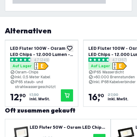
Alternativen
-
28
%
LED Fluter 100W - Osram
LED Fluter 100W - Os
zur Wunschliste hinzufügen
LED Chips - 12.000 Lumen -
LED Chips - 12.000 Lu
Bewertungsbereich öffnen
4.7 (249)
Bewertungsbe
4.7 (357)
6500K
6500K - Schnellansc
4.7 Bewertungssterne
4.7 Bewertungssterne
Auf Lager
Auf Lager
Osram-Chips
IP65 Wasserdicht
Inkl. 0,5 Meter Kabel
>60.000 Brennstunden
IP65 staub- und
Inkl. IP68 Kabelverbinder
strahlwassergeschützt
12
,
16
,
90
17,90
90
27,90
inkl. MwSt.
inkl. MwSt.
Oft zusammen gekauft
LED Fluter 50W - Osram LED Chips
- 6000 Lumen - 4000K