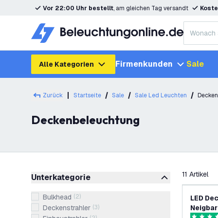
Vor 22:00 Uhr bestellt
, am gleichen Tag versandt
Koste
Firmenkunden
Sale
Alle Kategorien
Zurück
Startseite
Sale
Sale Led Leuchten
Decken
Deckenbeleuchtung
Filter
11
Artikel
Unterkategorie
Bulkhead
(
2
)
LED Dec
Deckenstrahler
(
3
)
Neigbar