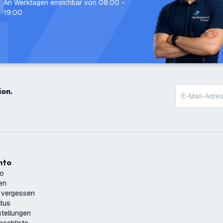
An Werktagen erreichbar von 08:00 -
19:00
ion.
onto
to
ren
 vergessen
atus
tellungen