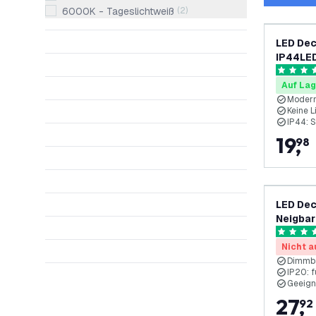
6000K - Tageslichtweiß
(
2
)
LED Dec
IP44LED
- E27-F
4.5 Bewe
Auf Lag
Modern
Keine L
IP44: 
19
,
98
LED Dec
Neigbar
4.9 Bewe
Nicht a
Dimmb
IP20: 
Geeign
27
,
92