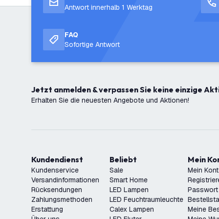
Antwort innerhalb 1 Werktag
FAQ
Sofortige Antwort
Jetzt anmelden & verpassen Sie keine einzige Akt
Erhalten Sie die neuesten Angebote und Aktionen!
Kundendienst
Beliebt
Mein K
Kundenservice
Sale
Mein Kon
Versandinformationen
Smart Home
Registrie
Rücksendungen
LED Lampen
Passwort
Zahlungsmethoden
LED Feuchtraumleuchte
Bestellst
Erstattung
Calex Lampen
Meine Bes