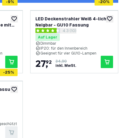
-
9
%
-
20
%
LED Deckenstrahler Weiß 4-licht -
zur Wunschliste hinzufügen
zur Wunschliste
e mit
Neigbar - GU10 Fassung
h öffnen
Bewertungsbereich öffnen
4.3 (10)
– Weiß
4.3 Bewertungssterne
Auf Lager
Dimmbar
IP20: für den Innenbereich
en
Geeignet für vier GU10-Lampen
27
,
92
34,90
inkl. MwSt.
-
25
%
Fassung
zur Wunschliste hinzufügen
h öffnen
geschützt