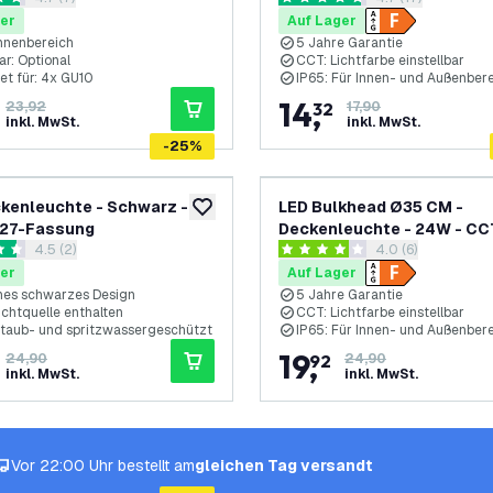
rtungssterne
4.7 Bewertungssterne
Wasserdicht - 5 Jahre Gara
er
Auf Lager
Innenbereich
5 Jahre Garantie
r: Optional
CCT: Lichtfarbe einstellbar
et für: 4x GU10
IP65: Für Innen- und Außenber
14
,
23,92
32
17,90
inkl. MwSt.
inkl. MwSt.
-
25
%
kenleuchte - Schwarz -
LED Bulkhead Ø35 CM -
zur Wunschliste hinzufügen
E27-Fassung
Deckenleuchte - 24W - CC
Bewertungsbereich öffnen
4.5 (2)
Bewertungsbereic
4.0 (6)
2400 Lumen - Schwarz - I
rtungssterne
4 Bewertungssterne
Wasserdicht - 5 Jahre Gara
er
Auf Lager
es schwarzes Design
5 Jahre Garantie
ichtquelle enthalten
CCT: Lichtfarbe einstellbar
Staub- und spritzwassergeschützt
IP65: Für Innen- und Außenber
19
,
24,90
92
24,90
inkl. MwSt.
inkl. MwSt.
Vor 22:00 Uhr bestellt am
gleichen Tag versandt