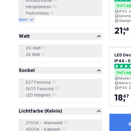
Einbaustrahler
(
2
)
4.7 Bewe
Auf Lag
Hängelampen
(
2
)
IP20: 
Plafonniéres
(
1
)
Dimmba
Mehr
Geeign
21
,
48
Watt
20 Watt
(
1
)
24 Watt
(
1
)
LED Dec
IP44 - 
4.5 Bewe
Sockel
Auf Lag
Modern
E27 Fassung
(
3
)
Keine L
IP44: 
GU10 Fassung
(
6
)
18
,
LED Integriert
(
2
)
67
Lichtfarbe (Kelvin)
2700K - Warmweiß
(
2
)
4000K - Kaltweiß
(
2
)