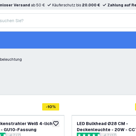
nloser Versand
ab 50 €
Käuferschutz bis
20.000 €
Zahlung auf R
beleuchtung
-
10
%
kenstrahler Weiß 4-licht -
LED Bulkhead Ø28 CM -
zur Wunschliste hinzufügen
 - GU10-Fassung
Deckenleuchte - 20W - CC
Bewertungsbereich öffnen
4.7 (7)
Bewertungsbereic
4.7 (17)
2000 Lumen - Schwarz - I