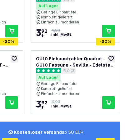
5 Bewertungssterne
ntie
Auf Lager
Geringe Einbautiefe
Komplett geliefert
eich
Einfach zu montieren
3
,
92
4,90
inkl. MwSt.
-
20
%
-
20
%
GU10 Einbaustrahler Quadrat -
zur Wunschliste hinzufügen
zur Wunschliste
T -
GU10 Fassung - Sevilla - Edelstahl
h öffnen
Bewertungsbereich öffnen
5.0 (3)
P65
- 92mm
5 Bewertungssterne
ntie
Auf Lager
Geringe Einbautiefe
Komplett geliefert
eich
Einfach zu montieren
3
,
92
4,90
inkl. MwSt.
Kostenloser Versand
ab 50 EUR