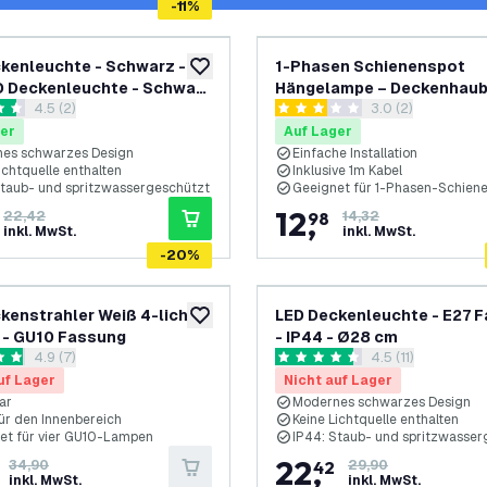
-
11
%
kenleuchte - Schwarz -
1-Phasen Schienenspot
zur Wunschliste hinzufügen
 Deckenleuchte - Schwarz
Hängelampe – Deckenhaub
Bewertungsbereich öffnen
4.5 (2)
Bewertungsbereic
3.0 (2)
assung - IP44
1m Kabel – GU10 Fassung 
rtungssterne
3 Bewertungssterne
er
Auf Lager
es schwarzes Design
Einfache Installation
ichtquelle enthalten
Inklusive 1m Kabel
Staub- und spritzwassergeschützt
Geeignet für 1-Phasen-Schien
12
,
22,42
98
14,32
inkl. MwSt.
inkl. MwSt.
-
20
%
kenstrahler Weiß 4-licht -
LED Deckenleuchte - E27 
zur Wunschliste hinzufügen
 - GU10 Fassung
- IP44 - Ø28 cm
Bewertungsbereich öffnen
4.9 (7)
Bewertungsbereic
4.5 (11)
rtungssterne
4.5 Bewertungssterne
uf Lager
Nicht auf Lager
ar
Modernes schwarzes Design
für den Innenbereich
Keine Lichtquelle enthalten
et für vier GU10-Lampen
IP44: Staub- und spritzwasser
22
,
34,90
42
29,90
inkl. MwSt.
inkl. MwSt.