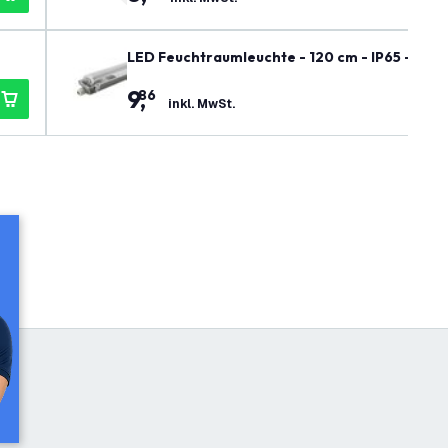
LED Feuchtraumleuchte - 120 cm - IP65 - Ver
9
,
86
inkl. MwSt.