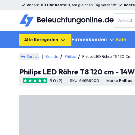
Vor 22:00 Uhr bestellt
, am gleichen Tag versandt
Koste
Firmenkunden
Sale
Alle Kategorien
Zurück
Brands
Philips
Philips LED Röhre T8 120 Cm 
Philips LED Röhre T8 120 cm - 14
5.0 (2)
SKU
:
64689900
Marke
:
Philips
5 Bewertungssterne