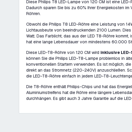
Diese Philips T8 LED-Lampe von 120 CM ist eine LED-R
Dadurch sparen Sie bis zu 60% Ihrer Energiekosten im V
Röhren.
Obwohl die Philips T8 LED-Röhre eine Leistung von 14W
Lichtausbeute von beeindruckenden 2100 Lumen. Dies 
Watt. Das Farblicht, das aus der LED T8-Röhre kommt, 
hat eine lange Lebensdauer von mindestens 60.000 S
Diese LED-T8-Röhre von 120 CM wird
inklusive LED-
können Sie die Philips LED-T8-Lampe problemlos in ält
konventionellen Startern verwenden. Es ist möglich, di
direkt an das Stromnetz (220-240V) anzuschließen. Schl
die LED-T8-Röhre einfach in jedem LED-T8-Leuchteng
Die T8-Röhre enthält Philips-Chips und hat das Energie
Aluminiumstreifens hat die Röhre eine längere Lebensda
durchhängen. Es gibt auch 3 Jahre Garantie auf die LE