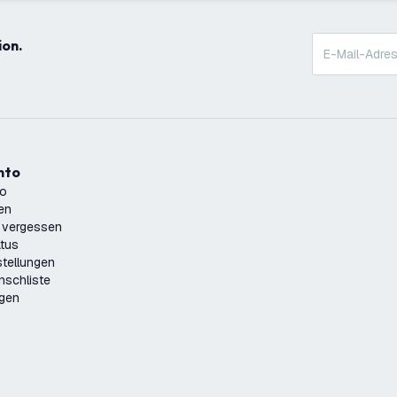
ion.
onto
to
ren
 vergessen
atus
tellungen
nschliste
ngen