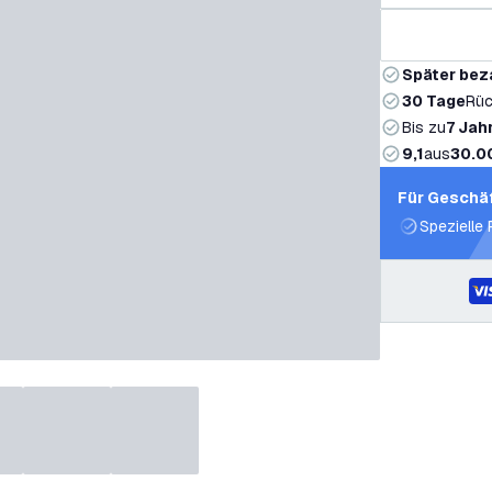
Später bez
30 Tage
Rüc
Bis zu
7 Jah
9,1
aus
30.0
Für Geschä
Spezielle 