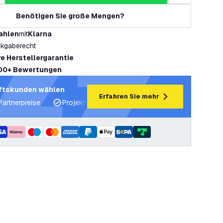
Benötigen Sie große Mengen?
ahlen
mit
Klarna
kgaberecht
re Herstellergarantie
00+ Bewertungen
ftskunden wählen
Erfahren Sie mehr
Partnerpreise
Projektunterstützung und Lichtpläne
Fachku