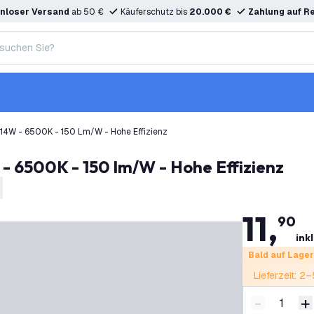
nloser Versand
ab 50 €
Käuferschutz bis
20.000 €
Zahlung auf R
- 14W - 6500K - 150 Lm/W - Hohe Effizienz
W - 6500K - 150 lm/W - Hohe Effizienz
11
,
90
ink
Bald auf Lager
Lieferzeit: 2
-
+
Menge ver
M