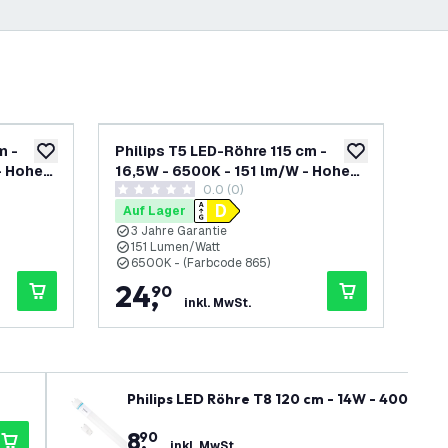
m -
Philips T5 LED-Röhre 115 cm -
Phi
zur Wunschliste hinzufügen
zur Wunschliste
- Hohe
16,5W - 6500K - 151 lm/W - Hohe
16,
h öffnen
0.0 (0)
Effizienz
Eff
0 Bewertungssterne
1 B
Auf Lager
Au
3 Jahre Garantie
3
151 Lumen/Watt
1
6500K - (Farbcode 865)
4
24
,
2
90
inkl. MwSt.
Philips LED Röhre T8 120 cm - 14W - 4000K - 
8
,
90
inkl. MwSt.