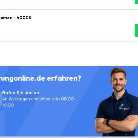
 Lumen - 4000K
tungonline.de erfahren?
Rufen Sie uns an
An Werktagen erreichbar von 08:00 -
19:00