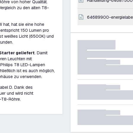
handleiding-64687500
öhre von hoher Qualität.
ergleich zu den alten T8-
64689900-energielabel
 hat, hat sie eine hohe
entspricht 150 Lumen pro
ist weißes Licht (6500K) und
tunden.
Starter geliefert
. Damit
eren Leuchten mit
e Philips T8 LED-Lampen
ießlich ist es auch möglich,
ehäuse zu verwenden.
label D. Dank des
uer und wird nicht
D-T8-Röhre.