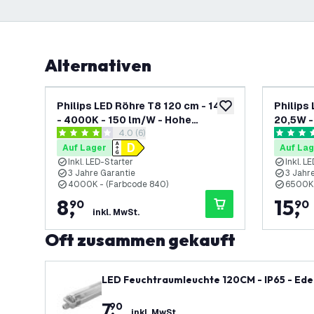
Alternativen
Philips LED Röhre T8 120 cm - 14W
Philips 
zur Wunschliste hinz
- 4000K - 150 lm/W - Hohe
20,5W -
Bewertungsbereich öffnen
4.0 (6)
Effizienz
Effizien
4 Bewertungssterne
4.8 Bewe
Auf Lager
Auf Lag
Inkl. LED-Starter
Inkl. L
3 Jahre Garantie
3 Jahr
4000K - (Farbcode 840)
6500K 
8
,
15
,
90
90
inkl. MwSt.
Oft zusammen gekauft
LED Feuchtraumleuchte 120CM - IP65 - Ed
7
,
90
inkl. MwSt.