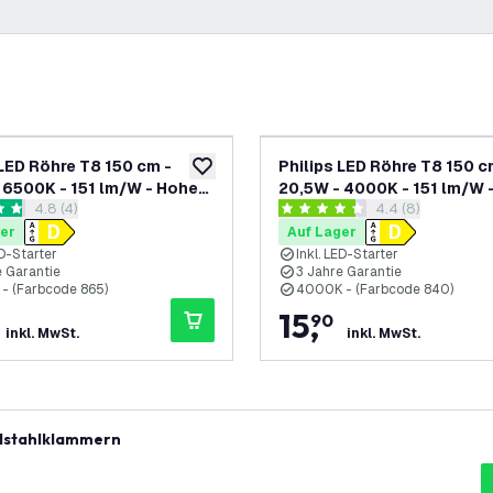
LED Röhre T8 150 cm -
Philips LED Röhre T8 150 c
ufügen
zur Wunschliste hinzufügen
 6500K - 151 lm/W - Hohe
20,5W - 4000K - 151 lm/W 
Bewertungsbereich öffnen
4.8 (4)
Bewertungsbereic
4.4 (8)
z
Effizienz
rtungssterne
4.4 Bewertungssterne
er
Auf Lager
ED-Starter
Inkl. LED-Starter
e Garantie
3 Jahre Garantie
- (Farbcode 865)
4000K - (Farbcode 840)
15
,
90
inkl. MwSt.
inkl. MwSt.
elstahlklammern