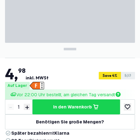
4
,
98
Save 4%
5,17
inkl. MWSt
Auf Lager
Vor 22:00 Uhr bestellt, am gleichen Tag versandt
-
+
in den Warenkorb
Menge verringern
Menge erhöhen
zur Wun
Benötigen Sie große Mengen?
Später bezahlen
mit
Klarna