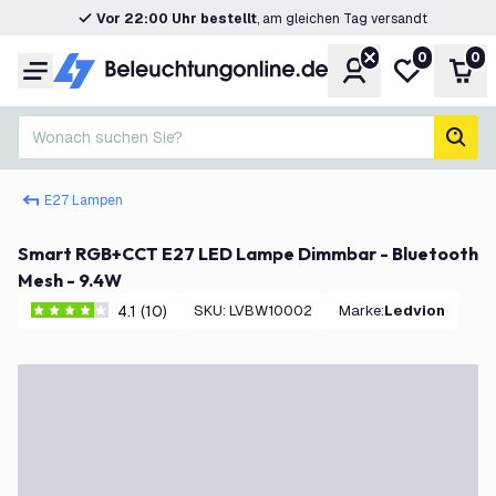
Vor 22:00 Uhr bestellt
, am gleichen Tag versandt
0
0
Konto
Meine Wunsc
War
Menü
Wonach suchen Sie?
Such
E27 Lampen
Smart RGB+CCT E27 LED Lampe Dimmbar - Bluetooth
Mesh - 9.4W
4.1 (10)
SKU
:
LVBW10002
Marke
:
Ledvion
4.1 Bewertungssterne