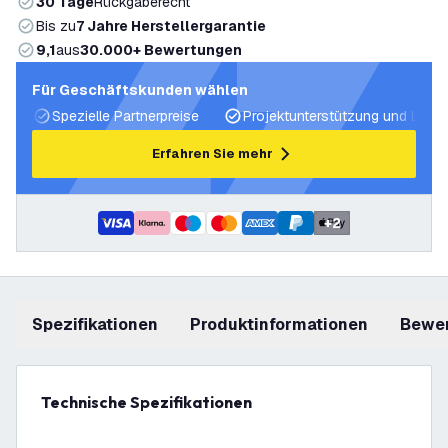
30 Tage
Rückgaberecht
Bis zu
7 Jahre Herstellergarantie
9,1
aus
30.000+ Bewertungen
Für Geschäftskunden wählen
Spezielle Partnerpreise
Projektunterstützung und Licht
Erfahren Sie mehr
+
2
Spezifikationen
Produktinformationen
Bewe
Technische Spezifikationen