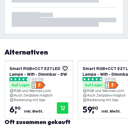
Alternativen
Smart RGB+CCT E27 LED
Smart RGB+CCT E27 
zur Wunschliste hinzufügen
Lampe - Wifi - Dimmbar - 8W
Lampe - Wifi - Dimmba
Bewertungsbereich öffnen
4.5 (36)
Bewertungsbe
4.8 (18)
- 10 Stück
4.5 Bewertungssterne
4.8 Bewertungssterne
Auf Lager
Auf Lager
RGB und Warmes Licht
RGB und Warmes Licht
Auch Zeitpläne möglich
Auch Zeitpläne möglich
Bedienung mit App
Bedienung mit App
6
,
59
,
90
90
inkl. MwSt.
inkl. MwSt.
Oft zusammen gekauft