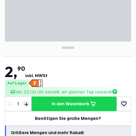
2
,
90
inkl. MWSt
Auf Lager
Vor 22:00 Uhr bestellt, am gleichen Tag versandt
-
+
in den Warenkorb
Menge verringern
Menge erhöhen
zur Wun
Benötigen Sie große Mengen?
Größere Mengen und mehr Rabatt