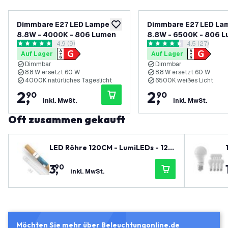
Dimmbare E27 LED Lampe -
Dimmbare E27 LED La
zur Wunschliste hinzufügen
8.8W - 4000K - 806 Lumen
8.8W - 6500K - 806 
Bewertungsbereich öffnen
4.9 (9)
Bewertungsbe
4.5 (27)
4.9 Bewertungssterne
4.5 Bewertungssterne
Auf Lager
Auf Lager
Dimmbar
Dimmbar
8.8 W ersetzt 60 W
8.8 W ersetzt 60 W
4000K natürliches Tageslicht
6500K weißes Licht
2
,
2
,
90
90
inkl. MwSt.
inkl. MwSt.
Oft zusammen gekauft
LED Röhre 120CM - LumiLEDs - 12W
- 4000K - 1920 Lumen - High Effici
3
,
90
ency
inkl. MwSt.
Möchten Sie mehr über Beleuchtungonline.de