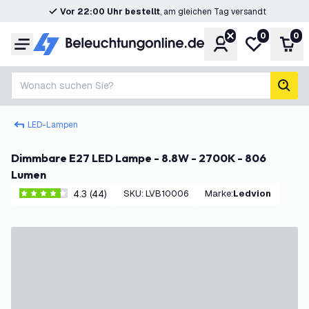
Vor 22:00 Uhr bestellt
, am gleichen Tag versandt
0
0
Konto
Meine Wunsc
War
Menü
Wonach suchen Sie?
Such
LED-Lampen
Dimmbare E27 LED Lampe - 8.8W - 2700K - 806
Lumen
4.3 (44)
SKU
:
LVB10006
Marke
:
Ledvion
4.3 Bewertungssterne