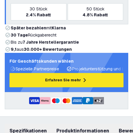
30
Stück
50
Stück
2.4%
Rabatt
4.8%
Rabatt
Später bezahlen
mit
Klarna
30 Tage
Rückgaberecht
Bis zu
7 Jahre Herstellergarantie
9,1
aus
30.000+ Bewertungen
Für Geschäftskunden wählen
Spezielle Partnerpreise
Projektunterstützung und Licht
Erfahren Sie mehr
+
2
Spezifikationen
Produktinformationen
Bewe