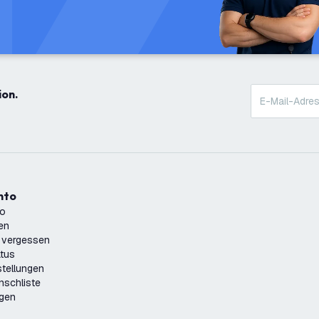
ion.
onto
to
ren
 vergessen
atus
tellungen
nschliste
ngen