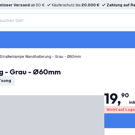
nloser Versand
ab 50 €
Käuferschutz bis
20.000 €
Zahlung auf R
 Straßenlampe Wandhalterung - Grau - Ø60mm
g - Grau - Ø60mm
Tsong
19
,
90
in
Nicht auf Lage