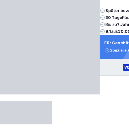
Später bez
30 Tage
Rüc
Bis zu
7 Jah
9,1
aus
30.0
Für Geschä
Spezielle 