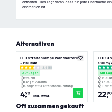
enthalten. Dies liegt daran, dass für jede Oberfläche e
erforderlich ist.
Alternativen
LED Straßenlampe Wandhalterung
LED Str
zur Wunschliste hinz
- Ø60mm
130lm/
Bewertungsbereich öffnen
3.4 (5)
Chips
3.4 Bewertungssterne
4.7 Bewe
Auf Lager
Auf Lag
Ø60cm
130 Lu
Länge: 200mm
>50.00
Geeignet für Straßenbeleuchtung
IP65: 
4
,
22
,
90
90
inkl. MwSt.
Oft zusammen gekauft