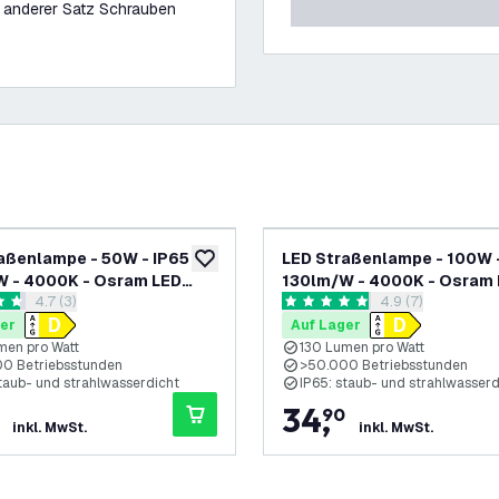
in anderer Satz Schrauben
aßenlampe - 50W - IP65 -
LED Straßenlampe - 100W -
ufügen
zur Wunschliste hinzufügen
W - 4000K - Osram LED
130lm/W - 4000K - Osram
Bewertungsbereich öffnen
4.7 (3)
Bewertungsbereic
4.9 (7)
Chips
rtungssterne
4.9 Bewertungssterne
er
Auf Lager
men pro Watt
130 Lumen pro Watt
0 Betriebsstunden
>50.000 Betriebsstunden
staub- und strahlwasserdicht
IP65: staub- und strahlwasserd
34
,
90
inkl. MwSt.
inkl. MwSt.