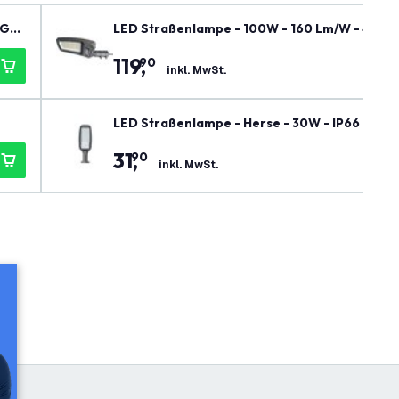
 Gar
LED Straßenlampe - 100W - 160 Lm/W - 400C
119
,
90
inkl. MwSt.
LED Straßenlampe - Herse - 30W - IP66 - 159
31
,
90
inkl. MwSt.