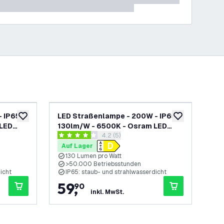
 IP65 -
LED Straßenlampe - 200W - IP65 -
LED
zur Wunschliste hinzufügen
zur Wunschliste
 LED
130lm/W - 6500K - Osram LED
13
h öffnen
Bewertungsbereich öffnen
4.2 (5)
Chips
Ch
4.2 Bewertungssterne
4.3
Auf Lager
Au
130 Lumen pro Watt
1
>50.000 Betriebsstunden
>
icht
IP65: staub- und strahlwasserdicht
I
59
,
3
90
inkl. MwSt.