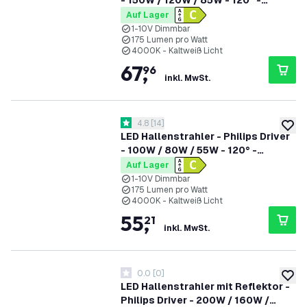
- 150W / 120W / 85W - 120° -
175lm/W - 4000K - IP65 - Dimmbar
Auf Lager
- 5 Jahre Garantie - GS-geprüft
1-10V Dimmbar
175 Lumen pro Watt
4000K - Kaltweiß Licht
67
,
96
inkl. MwSt.
Bewertungsbereich öffnen
4.8
[
14
]
4.8 Bewertungssterne
zur W
LED Hallenstrahler - Philips Driver
- 100W / 80W / 55W - 120° -
175lm/W - 4000K - IP65 - Dimmbar
Auf Lager
- 5 Jahre Garantie - GS-geprüft
1-10V Dimmbar
175 Lumen pro Watt
4000K - Kaltweiß Licht
55
,
21
inkl. MwSt.
0.0
[
0
]
0 Bewertungssterne
zur W
LED Hallenstrahler mit Reflektor -
Philips Driver - 200W / 160W /