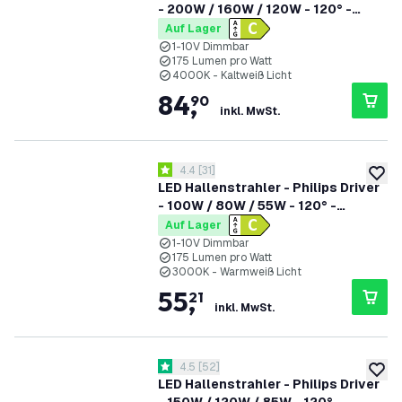
- 200W / 160W / 120W - 120° -
175lm/W - 4000K - IP65 - Dimmbar
Auf Lager
- 5 Jahre Garantie - GS-geprüft
1-10V Dimmbar
175 Lumen pro Watt
4000K - Kaltweiß Licht
84
,
90
inkl. MwSt.
Bewertungsbereich öffnen
4.4
[
31
]
4.4 Bewertungssterne
zur W
LED Hallenstrahler - Philips Driver
- 100W / 80W / 55W - 120° -
175lm/W - 3000K - IP65 - Dimmbar
Auf Lager
- 5 Jahre Garantie - GS-geprüft
1-10V Dimmbar
175 Lumen pro Watt
3000K - Warmweiß Licht
55
,
21
inkl. MwSt.
Bewertungsbereich öffnen
4.5
[
52
]
4.5 Bewertungssterne
zur W
LED Hallenstrahler - Philips Driver