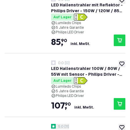
0 Bewertungssterne
zur W
LED Hallenstrahler mit Reflektor -
Philips Driver - 150W / 120W / 85W
- 90° - 175lm/W - 6500K - IP65 -
Auf Lager
Dimmbar - 5 Jahre Garantie - GS-
Lumileds Chips
5 Jahre Garantie
geprüft
Philips LED Driver
85
,
90
inkl. MwSt.
0.0
[
0
]
0 Bewertungssterne
zur W
LED Hallenstrahler 100W / 80W /
55W mit Sensor - Philips Driver -
120° - 175lm/W - 4000K - IP65 -
Auf Lager
Dimmbar - 5 Jahre Garantie - GS-
Lumileds Chips
5 Jahre Garantie
geprüft
Philips LED Driver
107
,
90
inkl. MwSt.
Bewertungsbereich öffnen
5.0
[
11
]
5 Bewertungssterne