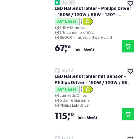
Bewertungsbereich öffnen
4.5
[
67
]
4.5 Bewertungssterne
zur W
LED Hallenstrahler - Philips Driver
- 150W / 120W / 85W - 120° -
175lm/W - 6500K - IP65 - Dimmbar
Auf Lager
- 5 Jahre Garantie - GS-geprüft
1-10V Dimmbar
175 Lumen pro Watt
6500K - Tageslichtweiß Licht
67
,
96
inkl. MwSt.
0.0
[
0
]
0 Bewertungssterne
zur W
LED Hallenstrahler mit Sensor -
Philips Driver - 150W / 120W / 85W
- 120° - 175lm/W - 6500K - IP65 -
Auf Lager
Dimmbar - 5 Jahre Garantie - GS-
Lumileds Chips
5 Jahre Garantie
geprüft
Philips LED Driver
115
,
90
inkl. MwSt.
0.0
[
0
]