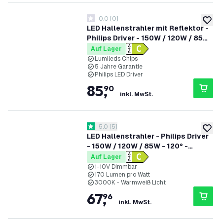
0.0
[
0
]
0 Bewertungssterne
zur W
LED Hallenstrahler mit Reflektor -
Philips Driver - 150W / 120W / 85W
- 60° - 175lm/W - 6500K - IP65 -
Auf Lager
Dimmbar - 5 Jahre Garantie - GS-
Lumileds Chips
5 Jahre Garantie
geprüft
Philips LED Driver
85
,
90
inkl. MwSt.
Bewertungsbereich öffnen
5.0
[
5
]
5 Bewertungssterne
zur W
LED Hallenstrahler - Philips Driver
- 150W / 120W / 85W - 120° -
170lm/W - 3000K - IP65 - Dimmbar
Auf Lager
- 5 Jahre Garantie
1-10V Dimmbar
170 Lumen pro Watt
3000K - Warmweiß Licht
67
,
96
inkl. MwSt.