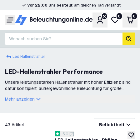
Vor 22:00 Uhr bestellt
, am gleichen Tag versandt
0
0
Konto
Meine Wunsc
War
Menü
Wonach suchen Sie?
Such
Led Hallenstrahler
LED-Hallenstrahler Performance
Unsere leistungsstarken Hallenstrahler mit hoher Effizienz sind
dafür konzipiert, außergewöhnliche Beleuchtung für große
Räume wie Lagerhallen, Werkstätten und Industriehallen zu
Mehr anzeigen
bieten. Diese LED-Lam
Filter
43
Artikel
Beliebtheit
Bewertungsbereich öffnen
5.0
[
7
]
5 Bewertungssterne
zur W