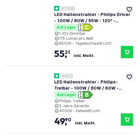
Bewertungsbereich öffnen
4.7
[
58
]
4.7 Bewertungssterne
zur W
LED Hallenstrahler - Philips Driver
- 100W / 80W / 55W - 120° -
175lm/W - 6500K - IP65 - Dimmbar
Auf Lager
- 5 Jahre Garantie - GS-geprüft
1-10V Dimmbar
175 Lumen pro Watt
6500K - Tageslichtweiß Licht
55
,
21
inkl. MwSt.
Bewertungsbereich öffnen
4.9
[
7
]
4.9 Bewertungssterne
zur W
LED Hallenstrahler - Philips-
Treiber - 100W / 80W / 60W -
185lm/W - 4000K - IP65 - Dimmbar
Auf Lager
- 90° - 5 Jahre Garantie
Philips-Treiber
5 Jahre Garantie
4000K - Kaltweiß Licht
49
,
90
inkl. MwSt.