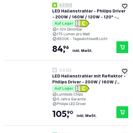
Bewertungsbereich öffnen
4.3
[
53
]
4.3 Bewertungssterne
zur W
LED Hallenstrahler - Philips Driver
- 200W / 160W / 120W - 120° -
175lm/W - 6500K - IP65 - Dimmbar
Auf Lager
- 5 Jahre Garantie - GS-geprüft
1-10V Dimmbar
175 Lumen pro Watt
6500K - Tageslichtweiß Licht
84
,
96
inkl. MwSt.
0.0
[
0
]
0 Bewertungssterne
zur W
LED Hallenstrahler mit Reflektor -
Philips Driver - 200W / 160W /
120W - 90° - 175lm/W - 6500K -
Auf Lager
IP65 - Dimmbar - 5 Jahre Garantie -
Lumileds Chips
5 Jahre Garantie
GS-geprüft
Philips LED Driver
105
,
90
inkl. MwSt.