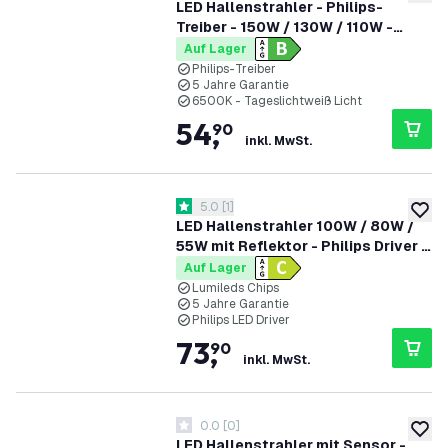
zur W
LED Hallenstrahler - Philips-
Treiber - 150W / 130W / 110W -
185lm/W - 6500K - IP65 - Dimmbar
Auf Lager
- 90° - 5 Jahre Garantie
Philips-Treiber
5 Jahre Garantie
6500K - Tageslichtweiß Licht
54
,
90
inkl. MwSt.
Bewertungsbereich öffnen
5.0
[
1
]
5 Bewertungssterne
zur W
LED Hallenstrahler 100W / 80W /
55W mit Reflektor - Philips Driver -
90° - 175lm/W - 4000K - IP65 -
Auf Lager
Dimmbar - 5 Jahre Garantie - GS-
Lumileds Chips
5 Jahre Garantie
geprüft
Philips LED Driver
73
,
90
inkl. MwSt.
0.0
[
0
]
0 Bewertungssterne
zur W
LED Hallenstrahler mit Sensor -