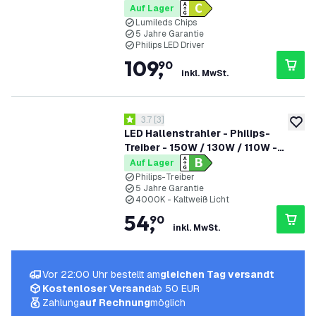
120W - 90° - 175lm/W - 4000K -
Auf Lager
IP65 - Dimmbar - 5 Jahre Garantie -
Lumileds Chips
5 Jahre Garantie
GS-geprüft
Philips LED Driver
109
,
90
inkl. MwSt.
Bewertungsbereich öffnen
3.7
[
3
]
3.7 Bewertungssterne
zur W
LED Hallenstrahler - Philips-
Treiber - 150W / 130W / 110W -
185lm/W - 4000K - IP65 - Dimmbar
Auf Lager
- 90° - 5 Jahre Garantie
Philips-Treiber
5 Jahre Garantie
4000K - Kaltweiß Licht
54
,
90
inkl. MwSt.
Vor 22:00 Uhr bestellt am
gleichen Tag versandt
Kostenloser Versand
ab 50 EUR
Zahlung
auf Rechnung
möglich