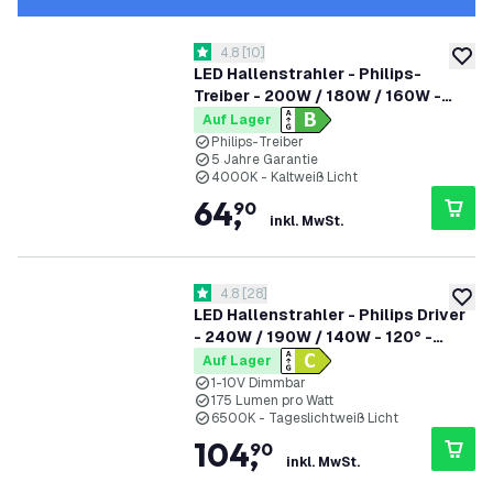
Bewertungsbereich öffnen
4.8
[
10
]
4.8 Bewertungssterne
zur W
LED Hallenstrahler - Philips-
Treiber - 200W / 180W / 160W -
185lm/W - 4000K - IP65 - Dimmbar
Auf Lager
- 90° - 5 Jahre Garantie
Philips-Treiber
5 Jahre Garantie
4000K - Kaltweiß Licht
64
,
90
inkl. MwSt.
Bewertungsbereich öffnen
4.8
[
28
]
4.8 Bewertungssterne
zur W
LED Hallenstrahler - Philips Driver
- 240W / 190W / 140W - 120° -
175lm/W - 6500K - IP65 - Dimmbar
Auf Lager
- 5 Jahre Garantie - GS-geprüft
1-10V Dimmbar
175 Lumen pro Watt
6500K - Tageslichtweiß Licht
104
,
90
inkl. MwSt.