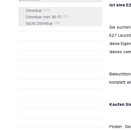
Ist eine 
Dimmbar
(
141
)
Dimmbar met Wi-Fi
(
19
)
Nicht Dimmbar
(
18
)
Sie suchen
E27 Leuchtm
diese Eigen
dieses verm
Beleuchton
komplett wi
Kaufen Si
Finden Si