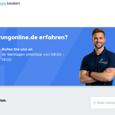
vice
beraten!
tungonline.de erfahren?
Rufen Sie uns an
An Werktagen erreichbar von 08:00 -
19:00
ion.