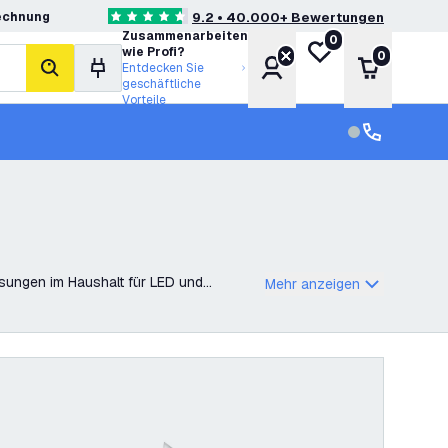
echnung
9.2 • 40.000+ Bewertungen
4.6 Bewertungssterne
Zusammenarbeiten
0
Meine Wunschliste
wie Profi?
0
Konto
Warenkor
Entdecken Sie
Suche
geschäftliche
Vorteile
Kundendienst
Kundenservi
ssungen im Haushalt für LED und
Mehr anzeigen