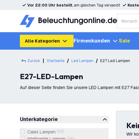
Vor 22:00 Uhr bestellt
, am gleichen Tag versandt
Koste
Firmenkunden
Sale
Alle Kategorien
Zurück
Startseite
Led Lampen
E27 Led Lampen
E27-LED-Lampen
Auf dieser Seite finden Sie unsere LED Lampen mit E27 Fas
konventionelle Birnen. Unsere E27 LED Leuch
Filter
Unterkategorie
Ke
Calex Lampen
(
112
)
Wir ko
Intelligente Lampen
(
24
)