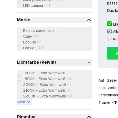
passe
LED Lampen
(
63
)
Das ka
Marke
Ein
Beleuchtungonline
(
3
)
All
Calex
(
167
)
Ku
EcoDim
(
2
)
Ledvion
(
30
)
Lichtfarbe (Kelvin)
1600K - Extra Warmweiß
(
1
)
1800K - Extra Warmweiß
(
72
)
Auf dieser
2000K - Extra Warmweiß
(
12
)
meistverbr
2100K - Extra Warmweiß
(
41
)
verschied
2200K - Extra Warmweiß
(
13
)
Mehr
Tropfen-/K
Dimmbar