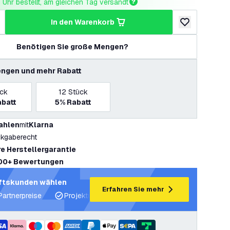
Uhr bestellt, am gleichen Tag versandt
in den Warenkorb
ringern
enge erhöhen
zur Wunschlist
Benötigen Sie große Mengen?
ngen und mehr Rabatt
ück
12
Stück
batt
5%
Rabatt
ahlen
mit
Klarna
kgaberecht
re Herstellergarantie
00+ Bewertungen
ftskunden wählen
Erfahren Sie mehr
Partnerpreise
Projektunterstützung und Lichtpläne
Fachku