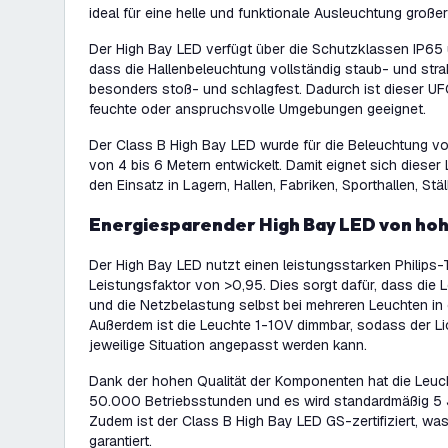
ideal für eine helle und funktionale Ausleuchtung große
Der High Bay LED verfügt über die Schutzklassen IP65
dass die Hallenbeleuchtung vollständig staub- und str
besonders stoß- und schlagfest. Dadurch ist dieser U
feuchte oder anspruchsvolle Umgebungen geeignet.
Der Class B High Bay LED wurde für die Beleuchtung v
von 4 bis 6 Metern entwickelt. Damit eignet sich dieser 
den Einsatz in Lagern, Hallen, Fabriken, Sporthallen, Stä
Energiesparender High Bay LED von hoh
Der High Bay LED nutzt einen leistungsstarken Philips-T
Leistungsfaktor von >0,95. Dies sorgt dafür, dass die Le
und die Netzbelastung selbst bei mehreren Leuchten in e
Außerdem ist die Leuchte 1-10V dimmbar, sodass der Li
jeweilige Situation angepasst werden kann.
Dank der hohen Qualität der Komponenten hat die Leu
50.000 Betriebsstunden und es wird standardmäßig 5 J
Zudem ist der Class B High Bay LED GS-zertifiziert, was
garantiert.