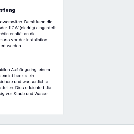
istung
 Powerswitch. Damit kann die
der 110W (niedrig) eingestellt
htintensität an die
uss vor der Installation
ert werden.
abilen Aufhängering, einem
em ist bereits ein
sichere und wasserdichte
tellen. Dies erleichtert die
sig vor Staub und Wasser