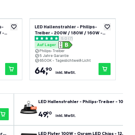
s-
LED Hallenstrahler - Philips-
LED
zur Wunschliste hinzufügen
zur Wunschliste
 -
Treiber - 200W / 180W / 160W -
Tre
h öffnen
Bewertungsbereich öffnen
5.0 (7)
 Dimmbar
185lm/W - 6500K - IP65 - Dimmbar
18
5 Bewertungssterne
5 B
- 90° - 5 Jahre Garantie
- 9
Auf Lager
Au
Philips-Treiber
P
5 Jahre Garantie
5
6500K - Tageslichtweiß Licht
6
64
,
4
90
inkl. MwSt.
LED Hallenstrahler - Philips-Treiber - 100W 
rantie
49
,
90
inkl. MwSt.
hre
LED Fluter 100W - Osram LED Chips - 12.000 