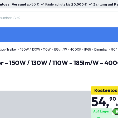
nloser Versand
ab 50 €
Käuferschutz bis
20.000 €
Zahlung auf R
hilips-Treiber - 150W / 130W / 110W - 185lm/W - 4000K - IP65 - Dimmbar - 90° 
Kostenlos
54
,
90
i
Auf Lager