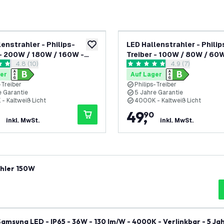
lenstrahler - Philips-
LED Hallenstrahler - Philip
ufügen
zur Wunschliste hinzufügen
 - 200W / 180W / 160W -
Treiber - 100W / 80W / 60W
Bewertungsbereich öffnen
4.8 (10)
Bewertungsbereic
4.9 (7)
 - 4000K - IP65 - Dimmbar
185lm/W - 4000K - IP65 -
rtungssterne
4.9 Bewertungssterne
5 Jahre Garantie
- 90° - 5 Jahre Garantie
er
Auf Lager
-Treiber
Philips-Treiber
e Garantie
5 Jahre Garantie
- Kaltweiß Licht
4000K - Kaltweiß Licht
49
,
90
inkl. MwSt.
inkl. MwSt.
ahler 150W
msung LED - IP65 - 36W - 130 lm/W - 4000K - Verlinkbar - 5 Ja