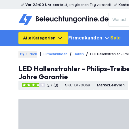
Vor 22:00 Uhr bestellt
, am gleichen Tag versandt
Koste
Firmenkunden
Sale
Alle Kategorien
Zurück
Firmenkunden
Hallen
LED Hallenstrahler - P
LED Hallenstrahler - Philips-Treiber - 150W / 130W / 110W - 185lm/W - 4000K - IP65 - Dimmbar - 90° - 5
Jahre Garantie
3.7 (3)
SKU
:
LV70069
Marke
:
Ledvion
3.7 Bewertungssterne