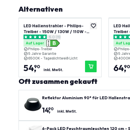
Alternativen
LED Hallenstrahler - Philips-
LED Hal
zur Wunschliste hinz
Treiber - 150W / 130W / 110W -
Treiber
Bewertungsbereich öffnen
5.0 (11)
185lm/W - 6500K - IP65 - Dimmbar
185lm/W
5 Bewertungssterne
4.8 Bewe
- 90° - 5 Jahre Garantie
- 90° - 
Auf Lager
Auf Lag
Philips-Treiber
Philips
5 Jahre Garantie
5 Jahr
6500K - Tageslichtweiß Licht
4000K 
54
,
64
,
90
90
inkl. MwSt.
Oft zusammen gekauft
Reflektor Aluminium 90° für LED Hallenstr
14
,
90
inkl. MwSt.
6-Pack LED Feuchtraumleuchten 120 cm - Sa