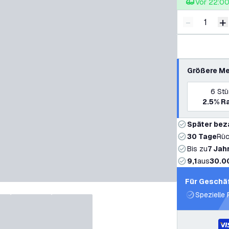
Vor 22:00 
-
+
Menge ver
M
Größere Me
6
St
2.5%
Ra
Später bez
30 Tage
Rüc
Bis zu
7 Jah
9,1
aus
30.0
Für Geschä
Spezielle 