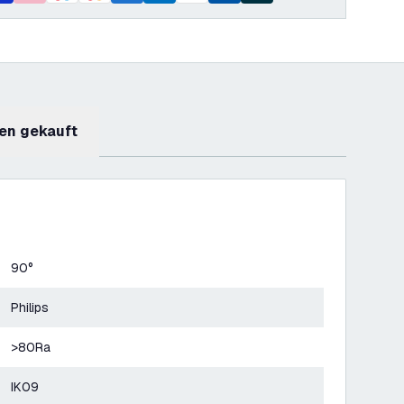
en gekauft
90°
Philips
>80Ra
IK09