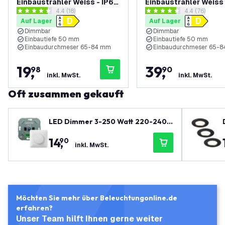
Einbaustrahler Weiss - IP65
Einbaustrahler Weiss 
Bewertungsbereich öffnen
4.4 (18)
Bewertungsbe
4.4 (76)
- 5W - 2700K - 5 Jahre
- 5W - 2700K - 5 Jahre
4.4 Bewertungssterne
4.4 Bewertungssterne
Auf Lager
Auf Lager
Garantie - Geeignet für das
Garantie - Geeignet f
Dimmbar
Dimmbar
Badezimmer
Badezimmer
Einbautiefe 50 mm
Einbautiefe 50 mm
Einbaudurchmeser 65-84 mm
Einbaudurchmeser 65-
19
,
39
,
98
90
inkl. MwSt.
inkl. MwSt.
Oft zusammen gekauft
LED Dimmer 3-250 Watt 220-240V
- Phasenabschnitt - Universal - Ko
14
,
90
mplett
inkl. MwSt.
Möchten Sie mehr über Beleuchtungonline.de
erfahren?
Unser Team hilft Ihnen gerne weiter