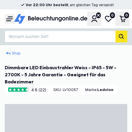
Vor 22:00 Uhr bestellt
, am gleichen Tag versandt
0
0
Konto
Meine Wunsc
War
Menü
Wonach suchen Sie?
Such
Shop
Dimmbare LED Einbaustrahler Weiss - IP65 - 5W -
2700K - 5 Jahre Garantie - Geeignet für das
Badezimmer
4.6 (22)
SKU
:
LV10057
Marke
:
Ledvion
4.6 Bewertungssterne