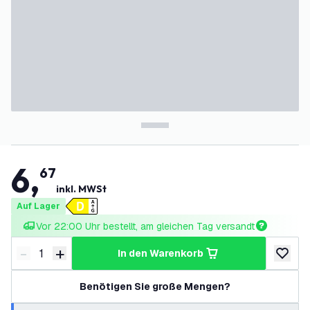
6
,
67
inkl. MWSt
Auf Lager
Vor 22:00 Uhr bestellt, am gleichen Tag versandt
-
+
in den Warenkorb
Menge verringern
Menge erhöhen
zur Wun
Benötigen Sie große Mengen?