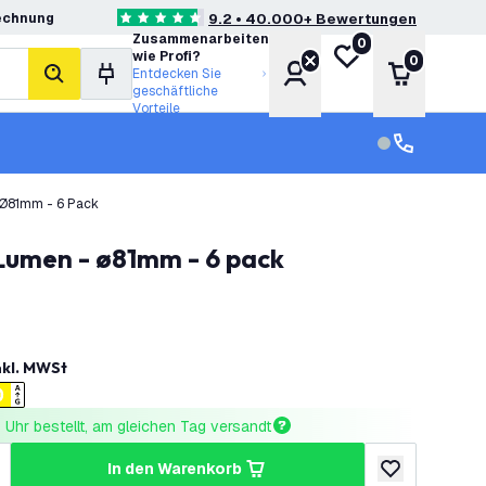
echnung
9.2 • 40.000+ Bewertungen
4.6 Bewertungssterne
Zusammenarbeiten
0
Meine Wunschliste
wie Profi?
0
Konto
Warenkor
Entdecken Sie
Suche
geschäftliche
Vorteile
Kundendienst
Kundenservi
 Ø81mm - 6 Pack
 Lumen - ø81mm - 6 pack
nkl. MWSt
Uhr bestellt, am gleichen Tag versandt
in den Warenkorb
ringern
enge erhöhen
zur Wunschlist