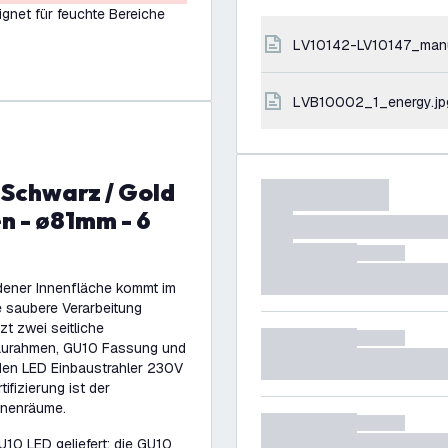
ignet für feuchte Bereiche
LV10142-LV10147_man
LVB10002_1_energy.jp
n - ø81mm - 6
dener Innenfläche kommt im
 saubere Verarbeitung
t zwei seitliche
aurahmen, GU10 Fassung und
den LED Einbaustrahler 230V
ifizierung ist der
nnenräume.
10 LED geliefert; die GU10