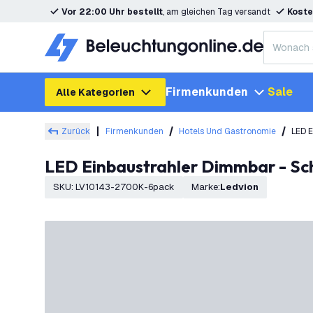
Vor 22:00 Uhr bestellt
, am gleichen Tag versandt
Koste
Firmenkunden
Sale
Alle Kategorien
Zurück
Firmenkunden
Hotels Und Gastronomie
LED E
LED Einbaustrahler Dimmbar - Sc
SKU
:
LV10143-2700K-6pack
Marke
:
Ledvion