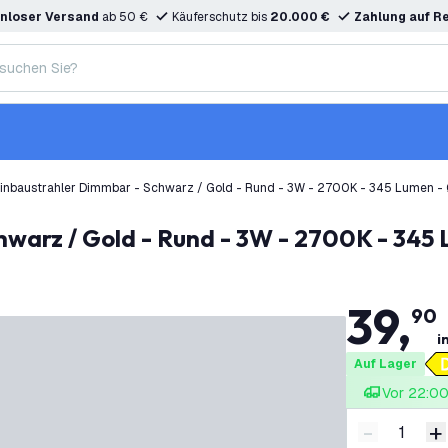
nloser Versand
ab 50 €
Käuferschutz bis
20.000 €
Zahlung auf R
inbaustrahler Dimmbar - Schwarz / Gold - Rund - 3W - 2700K - 345 Lumen -
hwarz / Gold - Rund - 3W - 2700K - 345
39
,
90
i
Auf Lager
Vor 22:00 
-
+
Menge ver
M