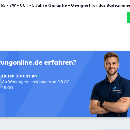
65 - 7W - CCT - 5 Jahre Garantie - Geeignet für das Badezimm
tungonline.de erfahren?
Rufen Sie uns an
An Werktagen erreichbar von 08:00 -
19:00