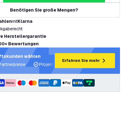
Benötigen Sie große Mengen?
ahlen
mit
Klarna
kgaberecht
re Herstellergarantie
00+ Bewertungen
ftskunden wählen
Erfahren Sie mehr
Partnerpreise
Projektunterstützung und Lichtpläne
Fachku