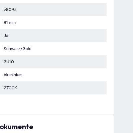
>80Ra
81 mm
r
Ja
Schwarz/Gold
GU10
Aluminium
2700K
Dokumente