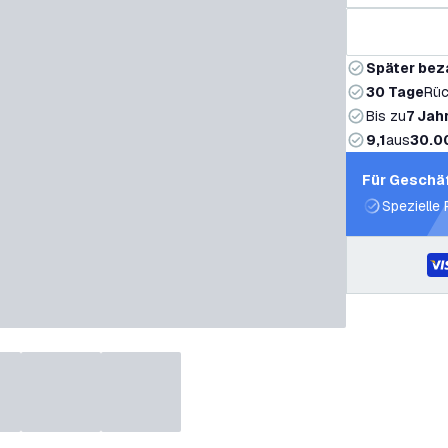
Später bez
30 Tage
Rüc
Bis zu
7 Jah
9,1
aus
30.0
Für Geschä
Spezielle 