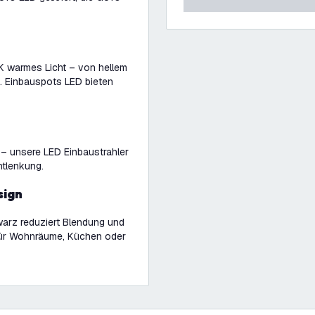
0K warmes Licht – von hellem
g. Einbauspots LED bieten
– unsere LED Einbaustrahler
htlenkung.
sign
arz reduziert Blendung und
 für Wohnräume, Küchen oder