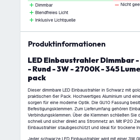
Nicht gee
Dimmbar
Blendfreies Licht
Inklusive Lichtquelle
Produktinformationen
LED Einbaustrahler Dimmbar - Schwarz / Gold
- Rund - 3W - 2700K - 345 Lume
pack
Dieser dimmbare LED Einbaustrahler in Schwarz mit gol
praktischen 6er Pack. Hochwertiges Aluminium und eine
sorgen für eine moderne Optik. Die GU10 Fassung besitz
Befestigungsklemmen. Zum Lieferumfang gehören Einb
Verbindungsklemmen. Über die Klemmen schließen Sie 
schnell und sicher direkt ans Stromnetz an. Mit IP20 Zert
Einbaustrahler staubgeschützt und ideal für trockene I
Jeder schwarze LED Einbaustrahler wird mit einer 3W GU