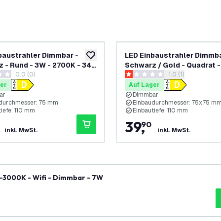
baustrahler Dimmbar -
LED Einbaustrahler Dimmba
ufügen
zur Wunschliste hinzufügen
 - Rund - 3W - 2700K - 345
Schwarz / Gold - Quadrat -
0.0 (0)
Bewertungsbereic
1.0 (1)
 ø81mm - 6 pack
2700K - 345 Lumen - 81x8
ungssterne
1 Bewertungssterne
pack
er
Auf Lager
ar
Dimmbar
durchmesser: 75 mm
Einbaudurchmesser: 75x75 m
tiefe: 110 mm
Einbautiefe: 110 mm
39
,
90
inkl. MwSt.
inkl. MwSt.
-3000K - Wifi - Dimmbar - 7W