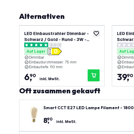
Alternativen
LED Einbaustrahler Dimmbar -
LED Ein
zur Wunschliste hinz
Schwarz / Gold - Rund - 3W -
Schwarz
Bewertungsbereich öffnen
5.0 (1)
2700K - 345 Lumen - ø81mm
Lumen -
5 Bewertungssterne
0 Bewert
Auf Lager
Auf Lag
Dimmbar
Dimmb
Einbaudurchmesser: 75 mm
Einbau
Einbautiefe: 110 mm
Einbau
6
,
39
,
90
90
inkl. MwSt.
Oft zusammen gekauft
Smart CCT E27 LED Lampe Filament - 1800
8
,
90
inkl. MwSt.