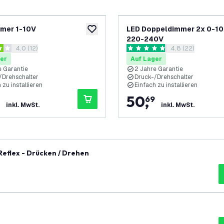
mer 1-10V
LED Doppeldimmer 2x 0-10
ufügen
zur Wunschliste hinzufügen
220-240V
Bewertungsbereich öffnen
4.0 (12)
Bewertungsberei
4.8 (22)
ungssterne
4.8 Bewertungssterne
er
Auf Lager
e Garantie
2 Jahre Garantie
/Drehschalter
Druck-/Drehschalter
 zu installieren
Einfach zu installieren
50
,
69
inkl. MwSt.
inkl. MwSt.
eflex - Drücken / Drehen