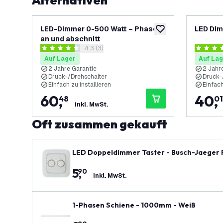
Alternativen
LED-Dimmer 0-500 Watt – Phasen
LED Dim
zur Wunschliste hinz
an und abschnitt
Bewertungsbereich öffnen
4.3 (3)
4.3 Bewertungssterne
4 Bewert
Auf Lager
Auf Lag
2 Jahre Garantie
2 Jahr
Druck-/Drehschalter
Druck-
Einfach zu installieren
Einfach
60
,
40
,
48
01
inkl. MwSt.
Oft zusammen gekauft
LED Doppeldimmer Taster - Busch-Jaeger R
5
,
90
inkl. MwSt.
1-Phasen Schiene - 1000mm - Weiß