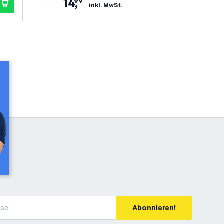
14
,
99
inkl. MwSt.
Abonnieren!