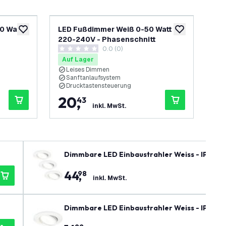
0 Watt
LED Fußdimmer Weiß 0-50 Watt
LE
zur Wunschliste hinzufügen
zur Wunschliste
220-240V - Phasenschnitt
- 
ch öffnen
0.0 (0)
0 Bewertungssterne
4.1
Auf Lager
Au
Leises Dimmen
3
Sanftanlaufsystem
D
Drucktastensteuerung
E
20
,
2
43
inkl. MwSt.
Dimmbare LED Einbaustrahler Weiss - IP65 - 
44
,
98
inkl. MwSt.
Dimmbare LED Einbaustrahler Weiss - IP65 - 