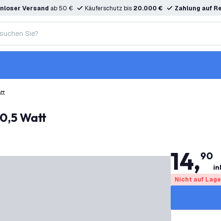
nloser Versand
ab 50 €
Käuferschutz bis
20.000 €
Zahlung auf R
tt
 0,5 Watt
14
,
90
in
Nicht auf Lage