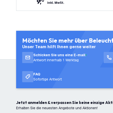
9
,
90
inkl. MwSt.
Möchten Sie mehr über Beleuch
Unser Team hilft Ihnen gerne weiter
Schicken Sie uns eine E-mail
Antwort innerhalb 1 Werktag
FAQ
Sofortige Antwort
Jetzt anmelden & verpassen Sie keine einzige Akt
Erhalten Sie die neuesten Angebote und Aktionen!