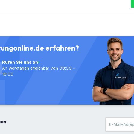
tungonline.de erfahren?
Rufen Sie uns an
An Werktagen erreichbar von 08:00 -
19:00
ion.