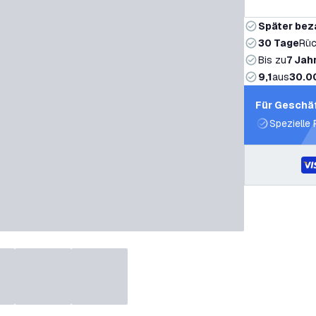
Später bez
30 Tage
Rüc
Bis zu
7 Jah
9,1
aus
30.0
Für Geschä
Spezielle 