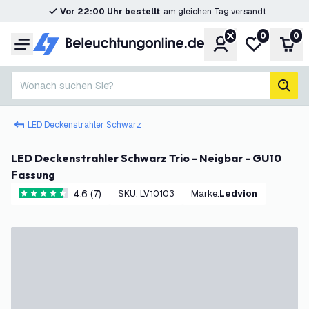
Vor 22:00 Uhr bestellt
, am gleichen Tag versandt
0
0
Konto
Meine Wunsc
War
Menü
Wonach suchen Sie?
Such
LED Deckenstrahler Schwarz
LED Deckenstrahler Schwarz Trio - Neigbar - GU10
Fassung
4.6 (7)
SKU
:
LV10103
Marke
:
Ledvion
4.6 Bewertungssterne