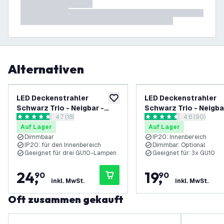
Alternativen
LED Deckenstrahler
LED Deckenstrahler
zur Wunschliste hinzufügen
Schwarz Trio - Neigbar -
Schwarz Trio - Neigba
Bewertungsbereich öffnen
4.7 (18)
Bewertungsbe
4.6 (90)
GU10 Fassung
GU10-Fassung
4.7 Bewertungssterne
4.6 Bewertungssterne
Auf Lager
Auf Lager
Dimmbaar
IP20: Innenbereich
IP20: für den Innenbereich
Dimmbar: Optional
Geeignet für drei GU10-Lampen
Geeignet für: 3x GU10
24
,
19
,
90
90
inkl. MwSt.
inkl. MwSt.
Oft zusammen gekauft