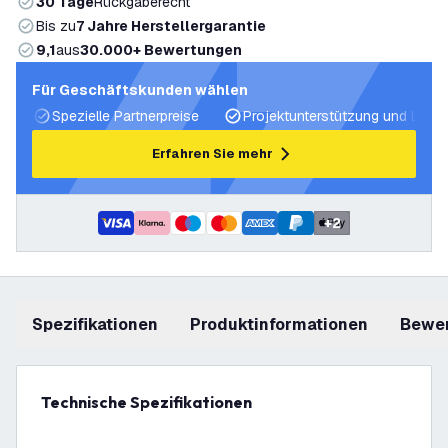
30 Tage
Rückgaberecht
Bis zu
7 Jahre Herstellergarantie
9,1
aus
30.000+ Bewertungen
Für Geschäftskunden wählen
Spezielle Partnerpreise
Projektunterstützung und Licht
Erfahren Sie mehr
+
2
Spezifikationen
Produktinformationen
Bewe
Technische Spezifikationen