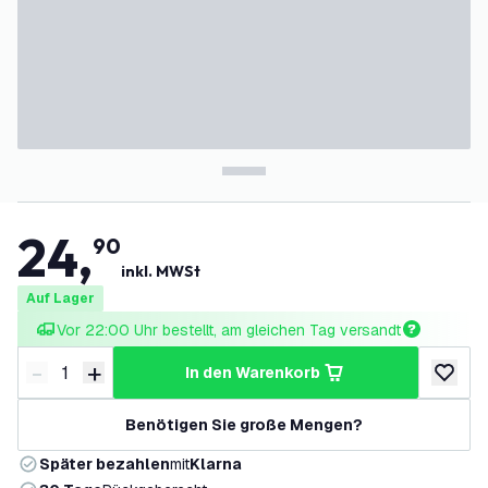
24
,
90
inkl. MWSt
Auf Lager
Vor 22:00 Uhr bestellt, am gleichen Tag versandt
-
+
in den Warenkorb
Menge verringern
Menge erhöhen
zur Wun
Benötigen Sie große Mengen?
Später bezahlen
mit
Klarna