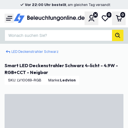
Vor 22:00 Uhr bestellt
, am gleichen Tag versandt
0
0
Konto
Meine Wunsc
War
Menü
Wonach suchen Sie?
Such
LED Deckenstrahler Schwarz
Smart LED Deckenstrahler Schwarz 4-licht - 4.9W -
RGB+CCT - Neigbar
SKU
:
LV10069-RGB
Marke
:
Ledvion