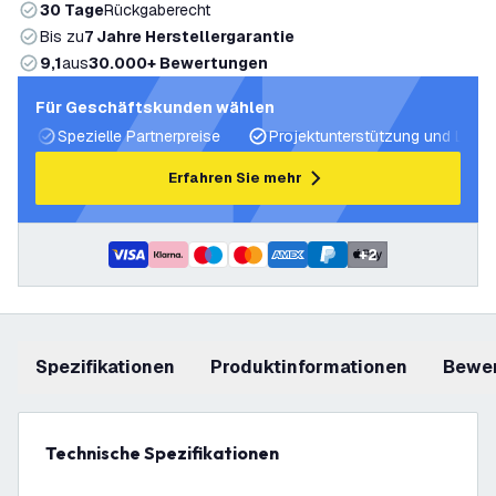
30 Tage
Rückgaberecht
Bis zu
7 Jahre Herstellergarantie
9,1
aus
30.000+ Bewertungen
Für Geschäftskunden wählen
Spezielle Partnerpreise
Projektunterstützung und Licht
Erfahren Sie mehr
+
2
Spezifikationen
Produktinformationen
Bewe
Technische Spezifikationen