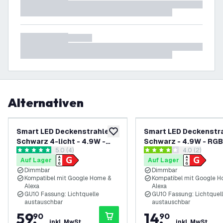
Alternativen
Smart LED Deckenstrahler
Smart LED Deckenstr
zur Wunschliste hinzufügen
Schwarz 4-licht - 4.9W -
Schwarz - 4.9W - RG
Bewertungsbereich öffnen
5.0 (4)
Bewertungsbe
4.0 (2)
RGB+CCT - Neigbar
- Neigbar
5 Bewertungssterne
4 Bewertungssterne
Auf Lager
Auf Lager
Dimmbar
Dimmbar
Kompatibel mit Google Home &
Kompatibel mit Google H
Alexa
Alexa
GU10 Fassung: Lichtquelle
GU10 Fassung: Lichtquel
austauschbar
austauschbar
59
,
14
,
90
90
inkl. MwSt.
inkl. MwSt.