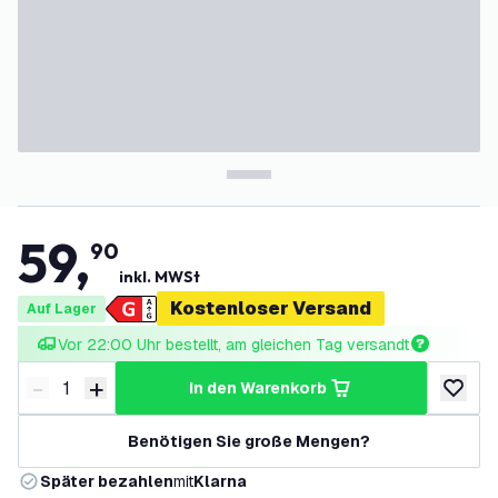
59
,
90
inkl. MWSt
Kostenloser Versand
Auf Lager
Vor 22:00 Uhr bestellt, am gleichen Tag versandt
-
+
in den Warenkorb
Menge verringern
Menge erhöhen
zur Wun
Benötigen Sie große Mengen?
Später bezahlen
mit
Klarna