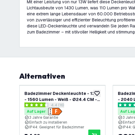
Mit einer Leistung von nur 13W liefert diese Deckenleu
Lichtausbeute von 1430 Lumen, was 110 Lumen pro Watt
eine extrem lange Lebensdauer von 60.000 Betriebsst
von zuverlässiger und effizienter Beleuchtung profitiere
diese LED-Deckenleuchte und verwandeln Sie jeden 
zum Badezimmer – mit stilvoller Helligkeit und stimmun
Alternativen
Badezimmer Deckenleuchte - 13W
Badezi
zur Wunschliste hinz
- 1560 Lumen - Weiß - Ø24.4 CM -
- 2040 
Bewertungsbereich öffnen
4.4 (16)
IP44 Wasserdicht - 2700K - LED
- IP44 
4.4 Bewertungssterne
4.6 Bewe
Deckenleuchte
Decken
Auf Lager
Auf Lag
3 Jahre Garantie
3 Jahr
Einfach zu installieren
Einfach
IP44: Geeignet für Badezimmer
IP44: 