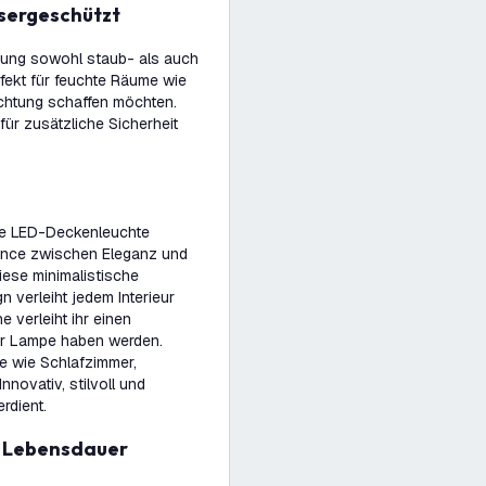
ssergeschützt
erung sowohl staub- als auch
fekt für feuchte Räume wie
chtung schaffen möchten.
für zusätzliche Sicherheit
le LED-Deckenleuchte
lance zwischen Eleganz und
iese minimalistische
 verleiht jedem Interieur
 verleiht ihr einen
er Lampe haben werden.
e wie Schlafzimmer,
novativ, stilvoll und
erdient.
er Lebensdauer