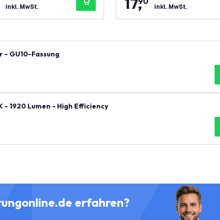
17
,
90
inkl. MwSt.
inkl. MwSt.
r - GU10-Fassung
- 1920 Lumen - High Efficiency
tungonline.de erfahren?