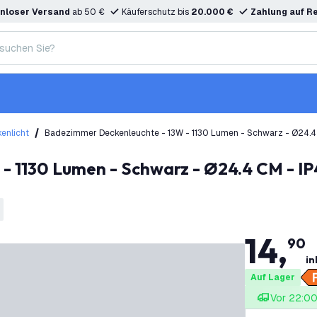
nloser Versand
ab 50 €
Käuferschutz bis
20.000 €
Zahlung auf R
enlicht
Badezimmer Deckenleuchte - 13W - 1130 Lumen - Schwarz - Ø24.4
14
,
90
in
Auf Lager
Vor 22:00 