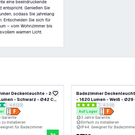
chte eine beeindruckende
 entspricht. Genießen Sie
unden, sodass Sie jahrelang
n. Entscheiden Sie sich für
Raum – vom Wohnzimmer bis
gsvollem warmen Licht.
mmer Deckenleuchte - 24W
Badezimmer Deckenleucht
ufügen
zur Wunschliste hinzufügen
Lumen - Schwarz - Ø42 CM
- 1620 Lumen - Weiß - Ø29
Bewertungsbereich öffnen
4.6 (23)
Bewertungsbereic
4.2 (9)
Wasserdicht - 2700K - LED
IP44 Wasserdicht - 2700K 
rtungssterne
4.2 Bewertungssterne
leuchte
Deckenleuchte
er
Auf Lager
e Garantie
3 Jahre Garantie
 zu installieren
Einfach zu installieren
Geeignet für Badezimmer
IP44: Geeignet für Badezimme