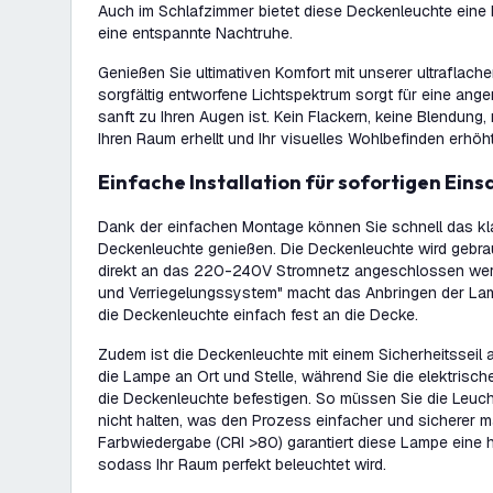
Auch im Schlafzimmer bietet diese Deckenleuchte eine
eine entspannte Nachtruhe.
Genießen Sie ultimativen Komfort mit unserer ultraflac
sorgfältig entworfene Lichtspektrum sorgt für eine ang
sanft zu Ihren Augen ist. Kein Flackern, keine Blendung,
Ihren Raum erhellt und Ihr visuelles Wohlbefinden erhöht
Einfache Installation für sofortigen Eins
Dank der einfachen Montage können Sie schnell das kla
Deckenleuchte genießen. Die Deckenleuchte wird gebrau
direkt an das 220-240V Stromnetz angeschlossen werd
und Verriegelungssystem" macht das Anbringen der Lam
die Deckenleuchte einfach fest an die Decke.
Zudem ist die Deckenleuchte mit einem Sicherheitsseil a
die Lampe an Ort und Stelle, während Sie die elektrisc
die Deckenleuchte befestigen. So müssen Sie die Leucht
nicht halten, was den Prozess einfacher und sicherer m
Farbwiedergabe (CRI >80) garantiert diese Lampe eine h
sodass Ihr Raum perfekt beleuchtet wird.