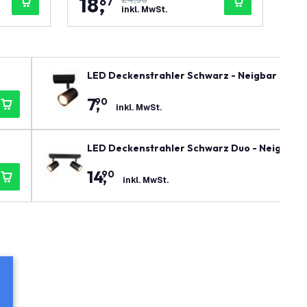
18
,
1
67
24,90
inkl. MwSt.
LED Deckenstrahler Schwarz - Neigbar - GU
7
,
90
inkl. MwSt.
LED Deckenstrahler Schwarz Duo - Neigbar 
14
,
90
inkl. MwSt.