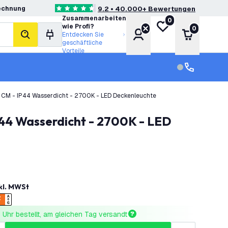
echnung
9.2 • 40.000+ Bewertungen
4.6 Bewertungssterne
Zusammenarbeiten
0
Meine Wunschliste
wie Profi?
0
Konto
Warenkor
Entdecken Sie
Suche
geschäftliche
Vorteile
Kundendienst
Kundenservi
 CM - IP44 Wasserdicht - 2700K - LED Deckenleuchte
kl. MWSt
Uhr bestellt, am gleichen Tag versandt