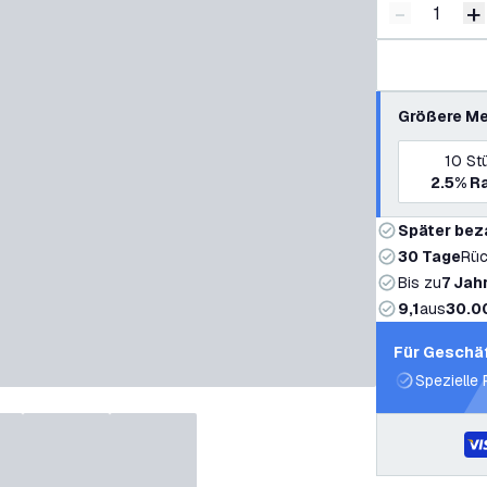
-
+
Menge ver
M
Größere Me
10
St
2.5%
Ra
Später bez
30 Tage
Rüc
Bis zu
7 Jah
9,1
aus
30.0
Für Geschä
Spezielle 