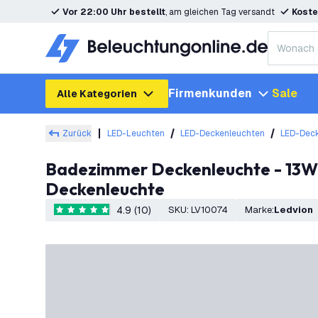
Vor 22:00 Uhr bestellt
, am gleichen Tag versandt
Koste
Firmenkunden
Sale
Alle Kategorien
Zurück
LED-Leuchten
LED-Deckenleuchten
LED-Deck
Badezimmer Deckenleuchte - 13W - 1130 Lumen - Schwarz - Ø24.4 CM - IP44 Wasserdicht - 2700K - LED
Deckenleuchte
4.9 (10)
SKU
:
LV10074
Marke
:
Ledvion
4.9 Bewertungssterne