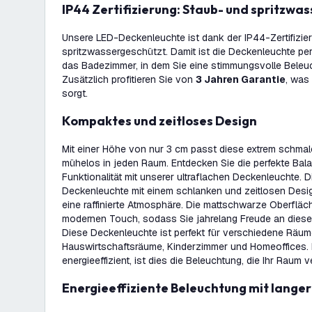
IP44 Zertifizierung: Staub- und spritzwa
Unsere LED-Deckenleuchte ist dank der IP44-Zertifizi
spritzwassergeschützt. Damit ist die Deckenleuchte per
das Badezimmer, in dem Sie eine stimmungsvolle Beleu
Zusätzlich profitieren Sie von
3 Jahren Garantie
, was 
sorgt.
Kompaktes und zeitloses Design
Mit einer Höhe von nur 3 cm passt diese extrem schma
mühelos in jeden Raum. Entdecken Sie die perfekte Ba
Funktionalität mit unserer ultraflachen Deckenleuchte. D
Deckenleuchte mit einem schlanken und zeitlosen Design
eine raffinierte Atmosphäre. Die mattschwarze Oberfläche
modernen Touch, sodass Sie jahrelang Freude an dies
Diese Deckenleuchte ist perfekt für verschiedene Räum
Hauswirtschaftsräume, Kinderzimmer und Homeoffices. In
energieeffizient, ist dies die Beleuchtung, die Ihr Raum v
Energieeffiziente Beleuchtung mit lang