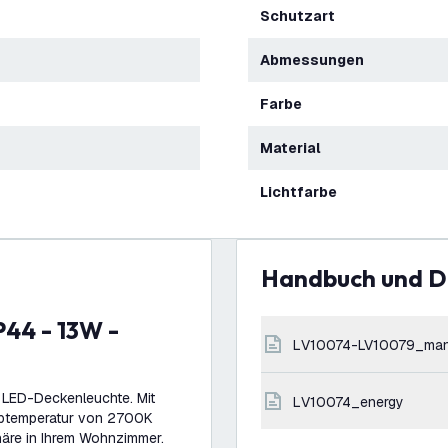
Schutzart
Abmessungen
Farbe
Material
Lichtfarbe
Handbuch und 
LV10074-LV10079_man
n LED-Deckenleuchte. Mit
LV10074_energy
rbtemperatur von 2700K
häre in Ihrem Wohnzimmer.