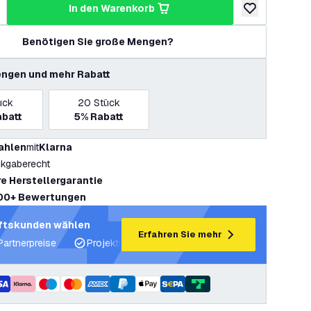
in den Warenkorb
ringern
enge erhöhen
zur Wunschlist
Benötigen Sie große Mengen?
ngen und mehr Rabatt
ück
20
Stück
batt
5%
Rabatt
ahlen
mit
Klarna
kgaberecht
re Herstellergarantie
00+ Bewertungen
ftskunden wählen
Erfahren Sie mehr
Partnerpreise
Projektunterstützung und Lichtpläne
Fachku