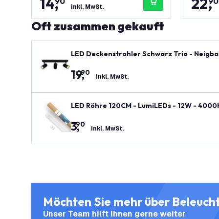
14
,
22
,
90
90
inkl. MwSt.
Oft zusammen gekauft
LED Deckenstrahler Schwarz Trio - Neigba
19
,
90
inkl. MwSt.
LED Röhre 120CM - LumiLEDs - 12W - 4000K 
3
,
90
inkl. MwSt.
Möchten Sie mehr über Beleuch
Unser Team hilft Ihnen gerne weiter