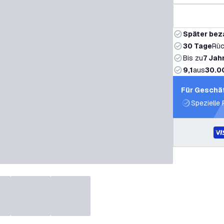
Später bez
30 Tage
Rüc
Bis zu
7 Jah
9,1
aus
30.0
Für Geschä
Spezielle 