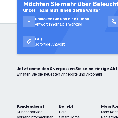
Möchten Sie mehr über Beleuch
Unser Team hilft Ihnen gerne weiter
Schicken Sie uns eine E-mail
Antwort innerhalb 1 Werktag
FAQ
Sofortige Antwort
Jetzt anmelden & verpassen Sie keine einzige Akt
Erhalten Sie die neuesten Angebote und Aktionen!
Kundendienst
Beliebt
Mein K
Kundenservice
Sale
Mein Kon
Versandinformationen
Smart Home
Registrie