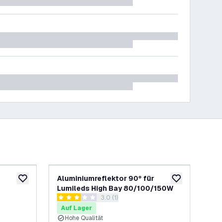
Aluminiumreflektor 90° für
Alu
zur Wunschliste hinzufügen
zur Wunschliste
Lumileds High Bay 80/100/150W
Hig
h öffnen
Bewertungsbereich öffnen
3.0 (1)
3 Bewertungssterne
5 B
Auf Lager
Au
Hohe Qualität
H