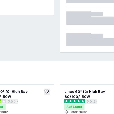
20° für High Bay
Linse 60° für High Bay
ufügen
zur Wunschliste hinzufügen
/150W
80/100/150W
Bewertungsbereich öffnen
3.8 (4)
Bewertungsbereic
5.0 (2)
rtungssterne
5 Bewertungssterne
er
Auf Lager
chutz
Blendschutz