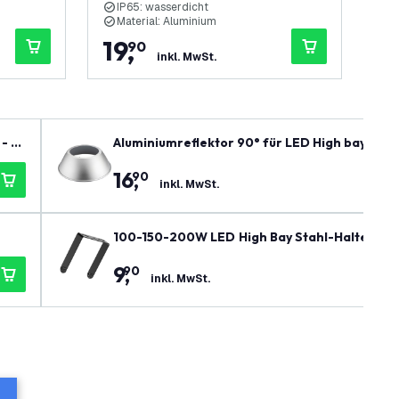
IP65: wasserdicht
I
Material: Aluminium
M
19
,
1
90
inkl. MwSt.
- 5
Aluminiumreflektor 90° für LED High bay 100 
16
,
90
inkl. MwSt.
100-150-200W LED High Bay Stahl
9
,
90
inkl. MwSt.