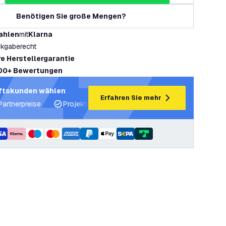
Benötigen Sie große Mengen?
ahlen
mit
Klarna
kgaberecht
re Herstellergarantie
00+ Bewertungen
ftskunden wählen
Erfahren Sie mehr
Partnerpreise
Projektunterstützung und Lichtpläne
Fachku