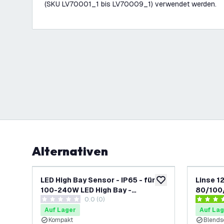
(SKU LV70001_1 bis LV70009_1) verwendet werden.
Alternativen
LED High Bay Sensor - IP65 - für
Linse 1
zur Wunschliste hinz
100-240W LED High Bay -
80/100
0.0 (0)
Bewegungsmelder
0 Bewertungssterne
3.8 Bewe
Auf Lager
Auf Lag
Kompakt
Blends