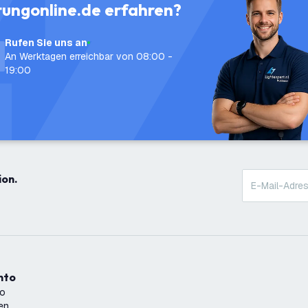
tungonline.de erfahren?
Rufen Sie uns an
An Werktagen erreichbar von 08:00 -
19:00
ion.
onto
to
ren