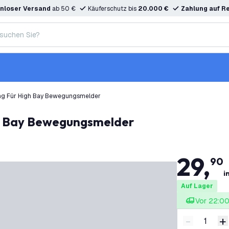
nloser Versand
ab 50 €
Käuferschutz bis
20.000 €
Zahlung auf R
ng Für High Bay Bewegungsmelder
gh Bay Bewegungsmelder
29
,
90
i
Auf Lager
Vor 22:00 
-
+
Menge ver
M