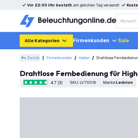
Vor 22:00 Uhr bestellt
, am gleichen Tag versandt
Koste
Firmenkunden
Sale
Alle Kategorien
Zurück
Firmenkunden
Hallen
Drahtlose Fernbedienu
Drahtlose Fernbedienung für Hi
4.7 (3)
SKU
:
LV70016
Marke
:
Ledvion
4.7 Bewertungssterne