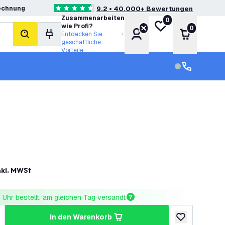
echnung
9.2 • 40.000+ Bewertungen
4.6 Bewertungssterne
Zusammenarbeiten
0
Meine Wunschliste
wie Profi?
0
Konto
Warenkor
Entdecken Sie
Suche
geschäftliche
Vorteile
Kundendienst
Kundenservi
nkl. MWSt
Uhr bestellt, am gleichen Tag versandt
in den Warenkorb
ringern
enge erhöhen
zur Wunschlist