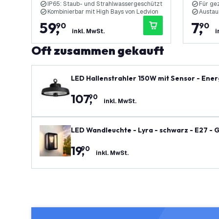
IP65: Staub- und Strahlwassergeschützt
Für ge
Kombinierbar mit High Bays von Ledvion
Austau
59
,
7
,
90
90
inkl. MwSt.
i
Oft zusammen gekauft
LED Hallenstrahler 150W mit Sensor - Energ
Jahre Garantie - GS-geprüft
107
,
90
inkl. MwSt.
LED Wandleuchte - Lyra - schwarz - E27 - 
19
,
90
inkl. MwSt.