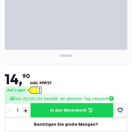
14
,
90
inkl. MWSt
Auf Lager
Vor 22:00 Uhr bestellt, am gleichen Tag versandt
-
+
in den Warenkorb
Menge verringern
Menge erhöhen
zur Wun
Benötigen Sie große Mengen?