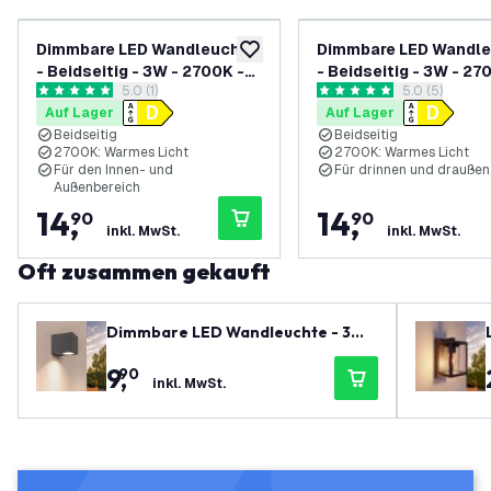
Dimmbare LED Wandleuchte
Dimmbare LED Wandl
zur Wunschliste hinzufügen
- Beidseitig - 3W - 2700K -
- Beidseitig - 3W - 27
Bewertungsbereich öffnen
5.0 (1)
Bewertungsbe
5.0 (5)
Anthrazit
Weiß
5 Bewertungssterne
5 Bewertungssterne
Auf Lager
Auf Lager
Beidseitig
Beidseitig
2700K: Warmes Licht
2700K: Warmes Licht
Für den Innen- und
Für drinnen und draußen
Außenbereich
14
,
14
,
90
90
inkl. MwSt.
inkl. MwSt.
Oft zusammen gekauft
Dimmbare LED Wandleuchte - 3W -
2700K - Anthrazit
9
,
90
inkl. MwSt.