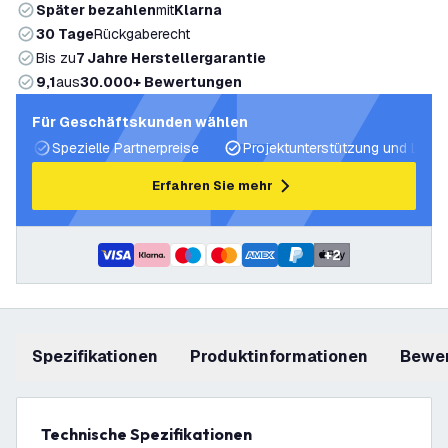
Später bezahlen
mit
Klarna
30 Tage
Rückgaberecht
Bis zu
7 Jahre Herstellergarantie
9,1
aus
30.000+ Bewertungen
Für Geschäftskunden wählen
Spezielle Partnerpreise
Projektunterstützung und Licht
Erfahren Sie mehr
+
2
Spezifikationen
Produktinformationen
Bewe
Technische Spezifikationen