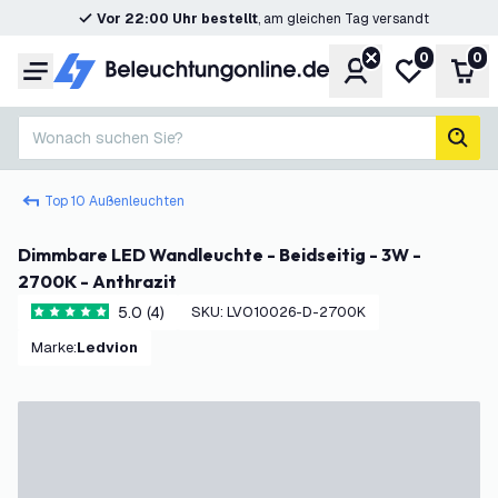
Vor 22:00 Uhr bestellt
, am gleichen Tag versandt
0
0
Konto
Meine Wunsc
War
Menü
Wonach suchen Sie?
Such
Top 10 Außenleuchten
Dimmbare LED Wandleuchte - Beidseitig - 3W -
2700K - Anthrazit
5.0 (4)
SKU
:
LVO10026-D-2700K
5 Bewertungssterne
Marke
:
Ledvion