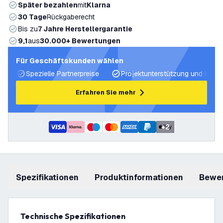
Später bezahlen
mit
Klarna
30 Tage
Rückgaberecht
Bis zu
7 Jahre Herstellergarantie
9,1
aus
30.000+ Bewertungen
Für Geschäftskunden wählen
Spezielle Partnerpreise
Projektunterstützung und Licht
Erfahren Sie mehr
+
2
Spezifikationen
Produktinformationen
Bewe
Technische Spezifikationen