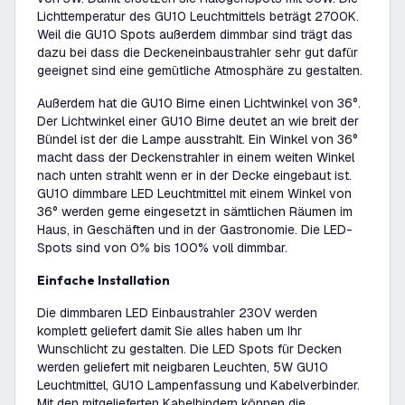
Lichttemperatur des GU10 Leuchtmittels beträgt 2700K.
Weil die GU10 Spots außerdem dimmbar sind trägt das
dazu bei dass die Deckeneinbaustrahler sehr gut dafür
geeignet sind eine gemütliche Atmosphäre zu gestalten.
Außerdem hat die GU10 Birne einen Lichtwinkel von 36°.
Der Lichtwinkel einer GU10 Birne deutet an wie breit der
Bündel ist der die Lampe ausstrahlt. Ein Winkel von 36°
macht dass der Deckenstrahler in einem weiten Winkel
nach unten strahlt wenn er in der Decke eingebaut ist.
GU10 dimmbare LED Leuchtmittel mit einem Winkel von
36° werden gerne eingesetzt in sämtlichen Räumen im
Haus, in Geschäften und in der Gastronomie. Die LED-
Spots sind von 0% bis 100% voll dimmbar.
Einfache Installation
Die dimmbaren LED Einbaustrahler 230V werden
komplett geliefert damit Sie alles haben um Ihr
Wunschlicht zu gestalten. Die LED Spots für Decken
werden geliefert mit neigbaren Leuchten, 5W GU10
Leuchtmittel, GU10 Lampenfassung und Kabelverbinder.
Mit den mitgelieferten Kabelbindern können die