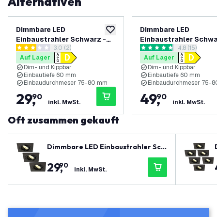
Alternativen
Dimmbare LED
Dimmbare LED
zur Wunschliste hinzufügen
Einbaustrahler Schwarz -
Einbaustrahler Schwa
Bewertungsbereich öffnen
3.0 (2)
Bewertungsbe
4.8 (15)
Sevilla - 3W - 2700K - 92mm
Sevilla - 3W - 2700K
3 Bewertungssterne
4.8 Bewertungssterne
Auf Lager
Auf Lager
- Quadrat - 3 Pack
- Quadrat - 6 Pack
Dim- und Kippbar
Dim- und Kippbar
Einbautiefe 60 mm
Einbautiefe 60 mm
Einbaudurchmeser 75-80 mm
Einbaudurchmeser 75-
29
,
49
,
90
90
inkl. MwSt.
inkl. MwSt.
Oft zusammen gekauft
Dimmbare LED Einbaustrahler Sch
warz - Sevilla - 3W - 2700K - 92m
29
,
90
m - Quadrat - 3 Pack
inkl. MwSt.