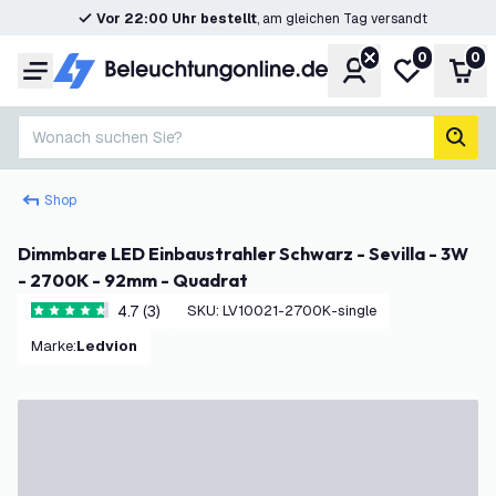
Vor 22:00 Uhr bestellt
, am gleichen Tag versandt
0
0
Konto
Meine Wunsc
War
Menü
Wonach suchen Sie?
Such
Shop
Dimmbare LED Einbaustrahler Schwarz - Sevilla - 3W
- 2700K - 92mm - Quadrat
4.7 (3)
SKU
:
LV10021-2700K-single
4.7 Bewertungssterne
Marke
:
Ledvion