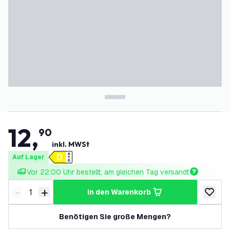
12
,
90
inkl. MWSt
Auf Lager
Vor 22:00 Uhr bestellt, am gleichen Tag versandt
-
+
in den Warenkorb
Menge verringern
Menge erhöhen
zur Wun
Benötigen Sie große Mengen?