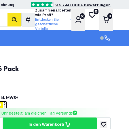
echnung
9.2 • 40.000+ Bewertungen
4.6 Bewertungssterne
Zusammenarbeiten
0
Meine Wunschliste
wie Profi?
0
Konto
Warenkor
Entdecken Sie
Suche
geschäftliche
Vorteile
Kundendienst
Kundenservi
6 Pack
nkl. MWSt
Uhr bestellt, am gleichen Tag versandt
in den Warenkorb
ringern
enge erhöhen
zur Wunschlist