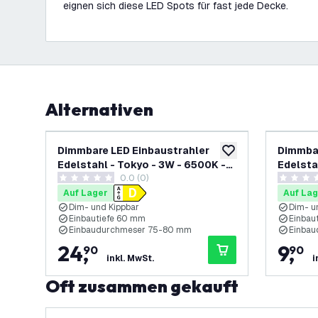
eignen sich diese LED Spots für fast jede Decke.
Alternativen
Dimmbare LED Einbaustrahler
Dimmbar
zur Wunschliste hinz
Edelstahl - Tokyo - 3W - 6500K -
Edelsta
0.0 (0)
ø92mm - 3 Pack
ø92mm
0 Bewertungssterne
0 Bewert
Auf Lager
Auf Lag
Dim- und Kippbar
Dim- u
Einbautiefe 60 mm
Einbau
Einbaudurchmeser 75-80 mm
Einba
24
,
9
,
90
90
inkl. MwSt.
i
Oft zusammen gekauft