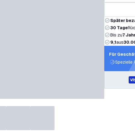
Später bez
30 Tage
Rüc
Bis zu
7 Jah
9,1
aus
30.0
Für Geschä
Spezielle 