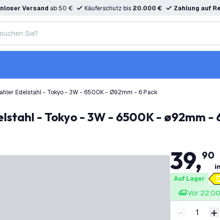
nloser Versand
ab 50 €
Käuferschutz bis
20.000 €
Zahlung auf R
ahler Edelstahl - Tokyo - 3W - 6500K - Ø92mm - 6 Pack
lstahl - Tokyo - 3W - 6500K - ø92mm - 
39
,
90
i
Auf Lager
Vor 22:00 
-
+
Menge ver
M