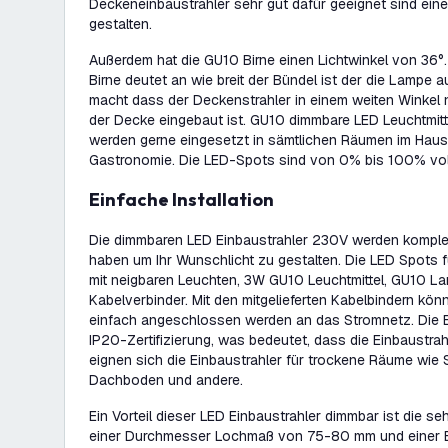
Deckeneinbaustrahler sehr gut dafür geeignet sind ein
gestalten.
Außerdem hat die GU10 Birne einen Lichtwinkel von 36°.
Birne deutet an wie breit der Bündel ist der die Lampe a
macht dass der Deckenstrahler in einem weiten Winkel n
der Decke eingebaut ist. GU10 dimmbare LED Leuchtmitt
werden gerne eingesetzt in sämtlichen Räumen im Haus,
Gastronomie. Die LED-Spots sind von 0% bis 100% vol
Einfache Installation
Die dimmbaren LED Einbaustrahler 230V werden komplett 
haben um Ihr Wunschlicht zu gestalten. Die LED Spots f
mit neigbaren Leuchten, 3W GU10 Leuchtmittel, GU10 
Kabelverbinder. Mit den mitgelieferten Kabelbindern kö
einfach angeschlossen werden an das Stromnetz. Die E
IP20-Zertifizierung, was bedeutet, dass die Einbaustrah
eignen sich die Einbaustrahler für trockene Räume wie
Dachboden und andere.
Ein Vorteil dieser LED Einbaustrahler dimmbar ist die se
einer Durchmesser Lochmaß von 75-80 mm und einer 