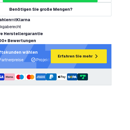
Benötigen Sie große Mengen?
ahlen
mit
Klarna
kgaberecht
re Herstellergarantie
00+ Bewertungen
ftskunden wählen
Erfahren Sie mehr
Partnerpreise
Projektunterstützung und Lichtpläne
Fachku