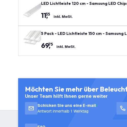
LED Lichtleiste 120 cm - Samsung LED Chip
11
,
35
inkl. MwSt.
5 Pack - LED Lichtleiste 150 cm - Samsung 
69
,
75
inkl. MwSt.
Möchten Sie mehr über Beleuch
Unser Team hilft Ihnen gerne weiter
Schicken Sie uns eine E-mail
Antwort innerhalb 1 Werktag