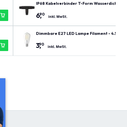
IP68 Kabelverbinder T-Form Wasserdicht
6
,
90
inkl. MwSt.
Dimmbare E27 LED Lampe Filament - 4.5W - 
3
,
90
inkl. MwSt.