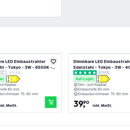
e LED Einbaustrahler
Dimmbare LED Einbaustrah
ufügen
zur Wunschliste hinzufügen
hl - Tokyo - 3W - 6500K -
Edelstahl - Tokyo - 3W - 4
0.0 (0)
Bewertungsbereic
5.0 (1)
ø92mm - 6 Pack
ungssterne
5 Bewertungssterne
er
Auf Lager
nd Kippbar
Dim- und Kippbar
tiefe 60 mm
Einbautiefe 60 mm
udurchmeser 75-80 mm
Einbaudurchmeser 75-80 mm
39
,
90
nkl. MwSt.
inkl. MwSt.