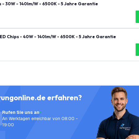
s - 30W - 140lm/W - 6500K - 5 Jahre Garantie
LED Chips - 40W - 140lm/W - 6500K - 5 Jahre Garantie
tungonline.de erfahren?
Rufen Sie uns an
An Werktagen erreichbar von 08:00 -
19:00