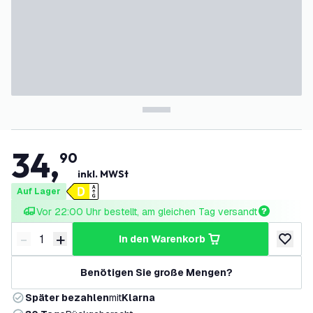
34
,
90
inkl. MWSt
Auf Lager
Vor 22:00 Uhr bestellt, am gleichen Tag versandt
-
+
in den Warenkorb
Menge verringern
Menge erhöhen
zur Wun
Benötigen Sie große Mengen?
Später bezahlen
mit
Klarna