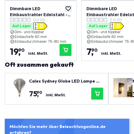
Dimmbare LED
Dimmbare LED
zur Wunschliste hinzufügen
Einbaustrahler Edelstahl -
Einbaustrahler Edelst
0.0 (0)
0.0 (0)
Rio - 3W - 4000K - ø85mm -
Rio - 3W - 4000K - 
0 Bewertungssterne
0 Bewertungssterne
Auf Lager
Auf Lager
3 Pack
Dim- und Kippbar
Dim- und Kippbar
Einbautiefe 60 mm
Einbautiefe 60 mm
Einbaudurchmeser 75-80 mm
Einbaudurchmeser 75-
19
,
7
,
90
90
inkl. MwSt.
inkl. MwSt.
Oft zusammen gekauft
Calex Sydney Globe LED Lampe Ø2
50 - E27 - 250 Lm - Titan - Vintage
75
,
90
Lampe
inkl. MwSt.
Möchten Sie mehr über Beleuchtungonline.de
erfahren?