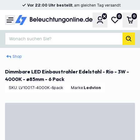
Vor 22:00 Uhr bestellt
, am gleichen Tag versandt
0
0
Konto
Meine Wunsc
War
Menü
Wonach suchen Sie?
Such
Shop
Dimmbare LED Einbaustrahler Edelstahl - Rio - 3W -
4000K - ø85mm - 6 Pack
SKU
:
LV10017-4000K-6pack
Marke
:
Ledvion