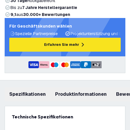
30 Tage
Rückgaberecht
Bis zu
7 Jahre Herstellergarantie
9,1
aus
30.000+ Bewertungen
Für Geschäftskunden wählen
Spezielle Partnerpreise
Projektunterstützung und Licht
Erfahren Sie mehr
+
2
Spezifikationen
Produktinformationen
Bewe
Technische Spezifikationen