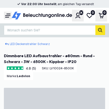
Vor 22:00 Uhr bestellt
, am gleichen Tag versandt
0
0
Konto
Meine Wunsc
War
Menü
Wonach suchen Sie?
Such
LED Deckenstrahler Schwarz
Dimmbare LED Aufbaustrahler - ø80mm - Rund -
Schwarz - 3W - 6500K - Kippbar - IP20
4.8 (5)
SKU
:
LV10024-6500K
4.8 Bewertungssterne
Marke
:
Ledvion