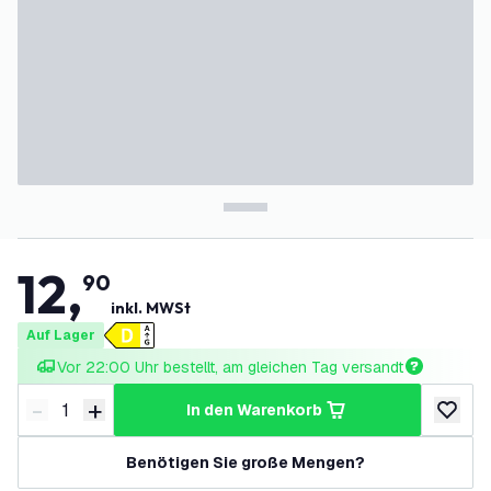
12
,
90
inkl. MWSt
Auf Lager
Vor 22:00 Uhr bestellt, am gleichen Tag versandt
-
+
in den Warenkorb
Menge verringern
Menge erhöhen
zur Wun
Benötigen Sie große Mengen?