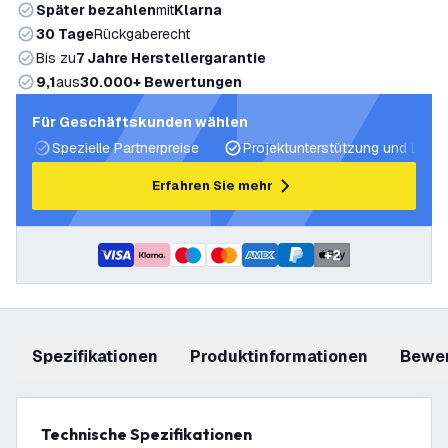
Später bezahlen
mit
Klarna
30 Tage
Rückgaberecht
Bis zu
7 Jahre Herstellergarantie
9,1
aus
30.000+ Bewertungen
Für Geschäftskunden wählen
Spezielle Partnerpreise
Projektunterstützung und Licht
Erfahren Sie mehr
+
2
Spezifikationen
Produktinformationen
Bewe
Technische Spezifikationen