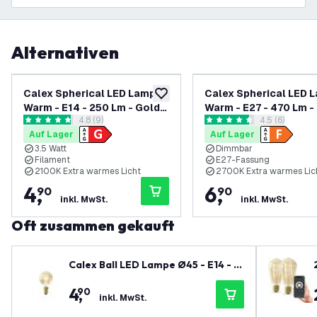
Alternativen
Calex Spherical LED Lampe
Calex Spherical LED 
zur Wunschliste hinzufügen
Warm - E14 - 250 Lm - Gold
Warm - E27 - 470 Lm - 
Bewertungsbereich öffnen
4.8 (9)
Bewertungsbe
4.5 (6)
Finish - Vintage Lampe
- Vintage Lampe
4.8 Bewertungssterne
4.5 Bewertungssterne
Auf Lager
Auf Lager
3.5 Watt
Dimmbar
Filament
E27-Fassung
2100K Extra warmes Licht
2700K Extra warmes Lic
4
,
6
,
90
90
inkl. MwSt.
inkl. MwSt.
Oft zusammen gekauft
Calex Ball LED Lampe Ø45 - E14 - 2.
5W - 2100K - 136 Lm - Gold Finish
4
,
90
inkl. MwSt.