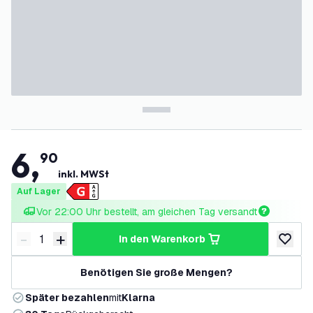
6
,
90
inkl. MWSt
Auf Lager
Vor 22:00 Uhr bestellt, am gleichen Tag versandt
-
+
in den Warenkorb
Menge verringern
Menge erhöhen
zur Wun
Benötigen Sie große Mengen?
Später bezahlen
mit
Klarna