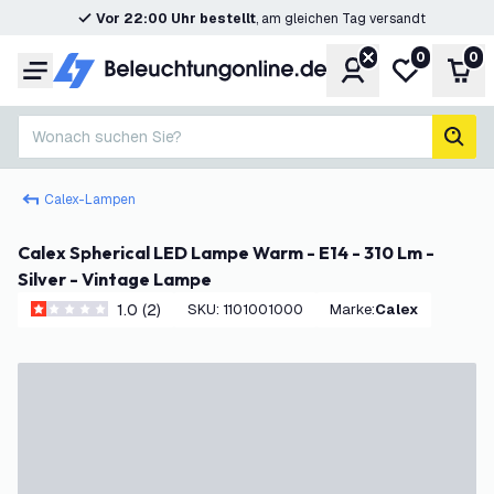
Vor 22:00 Uhr bestellt
, am gleichen Tag versandt
0
0
Konto
Meine Wunsc
War
Menü
Wonach suchen Sie?
Such
Calex-Lampen
Calex Spherical LED Lampe Warm - E14 - 310 Lm -
Silver - Vintage Lampe
1.0 (2)
SKU
:
1101001000
Marke
:
Calex
1 Bewertungssterne