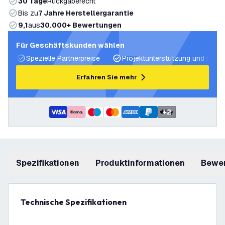
30 Tage
Rückgaberecht
Bis zu
7 Jahre Herstellergarantie
9,1
aus
30.000+ Bewertungen
Für Geschäftskunden wählen
Spezielle Partnerpreise
Projektunterstützung und Licht
Erfahren Sie mehr
+
2
Spezifikationen
Produktinformationen
Bewe
Technische Spezifikationen