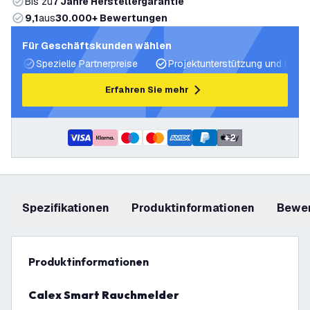
Bis zu
7 Jahre Herstellergarantie
9,1
aus
30.000+ Bewertungen
Für Geschäftskunden wählen
Spezielle Partnerpreise
Projektunterstützung und Licht
Erfahren Sie mehr
+
2
Spezifikationen
Produktinformationen
Bewe
Produktinformationen
Calex Smart Rauchmelder