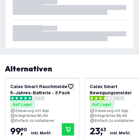
Alternativen
Calex Smart Rauchmelder
Calex Smart
zur Wunschliste hinzufügen
5-Jahres-Batterie - 3 Pack
Bewegungsmelder
Bewertungsbereich öffnen
5.0 (1)
Bewertungsbe
3.6 (7)
5 Bewertungssterne
3.6 Bewertungssterne
Auf Lager
Auf Lager
Steuerung mit App
Steuerung mit App
Integriertes WLAN
Integriertes WLAN
Einfach zu installieren
Einfach zu installieren
99
,
23
,
90
63
inkl. MwSt.
inkl. MwSt.