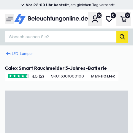
Vor 22:00 Uhr bestellt
, am gleichen Tag versandt
0
0
Konto
Meine Wunsc
War
Menü
Wonach suchen Sie?
Such
LED-Lampen
Calex Smart Rauchmelder 5-Jahres-Batterie
4.5 (2)
SKU
:
6301000100
Marke
:
Calex
4.5 Bewertungssterne