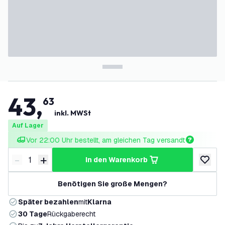
43
,
63
inkl. MWSt
Auf Lager
Vor 22:00 Uhr bestellt, am gleichen Tag versandt
-
+
in den Warenkorb
Menge verringern
Menge erhöhen
zur Wun
Benötigen Sie große Mengen?
Später bezahlen
mit
Klarna
30 Tage
Rückgaberecht