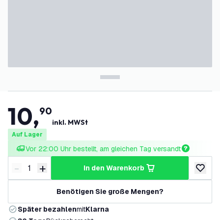
10
,
90
inkl. MWSt
Auf Lager
Vor 22:00 Uhr bestellt, am gleichen Tag versandt
-
+
in den Warenkorb
Menge verringern
Menge erhöhen
zur Wun
Benötigen Sie große Mengen?
Später bezahlen
mit
Klarna