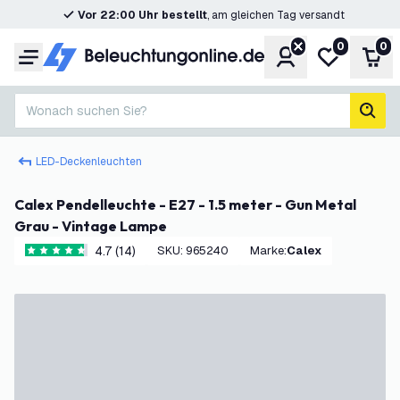
Vor 22:00 Uhr bestellt
, am gleichen Tag versandt
0
0
Konto
Meine Wunsc
War
Menü
Wonach suchen Sie?
Such
LED-Deckenleuchten
Calex Pendelleuchte - E27 - 1.5 meter - Gun Metal
Grau - Vintage Lampe
4.7 (14)
SKU
:
965240
Marke
:
Calex
4.7 Bewertungssterne