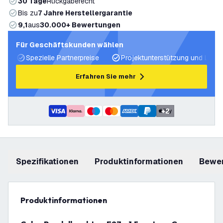
30 Tage
Rückgaberecht
Bis zu
7 Jahre Herstellergarantie
9,1
aus
30.000+ Bewertungen
Für Geschäftskunden wählen
Spezielle Partnerpreise
Projektunterstützung und Licht
Erfahren Sie mehr
+
2
Spezifikationen
Produktinformationen
Bewe
Produktinformationen