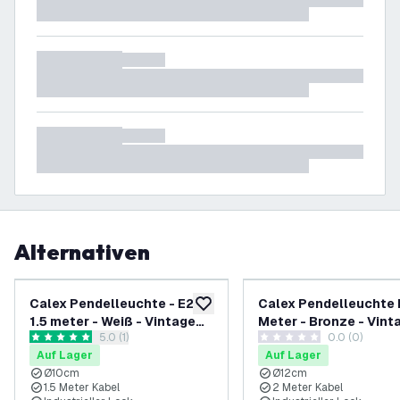
Alternativen
Calex Pendelleuchte - E27 -
Calex Pendelleuchte E
zur Wunschliste hinzufügen
1.5 meter - Weiß - Vintage
Meter - Bronze - Vint
Bewertungsbereich öffnen
5.0 (1)
0.0 (0)
Lampe
Lampe
5 Bewertungssterne
0 Bewertungssterne
Auf Lager
Auf Lager
Ø10cm
Ø12cm
1.5 Meter Kabel
2 Meter Kabel