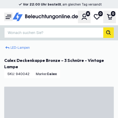
Vor 22:00 Uhr bestellt
, am gleichen Tag versandt
0
0
Konto
Meine Wunsc
War
Menü
Wonach suchen Sie?
Such
LED-Lampen
Calex Deckenkappe Bronze – 3 Schnüre - Vintage
Lampe
SKU
:
940042
Marke
:
Calex