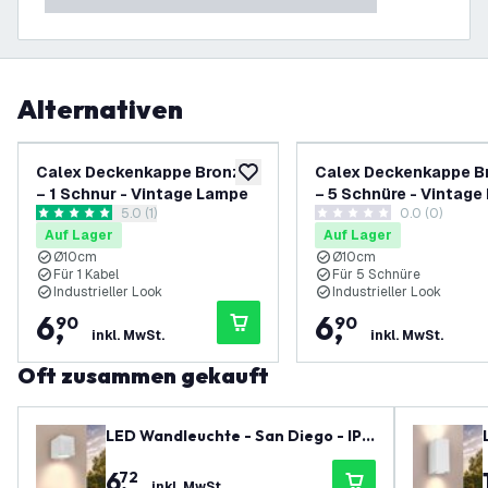
Alternativen
Calex Deckenkappe Bronze
Calex Deckenkappe B
zur Wunschliste hinzufügen
– 1 Schnur - Vintage Lampe
– 5 Schnüre - Vintag
Bewertungsbereich öffnen
5.0 (1)
0.0 (0)
5 Bewertungssterne
0 Bewertungssterne
Auf Lager
Auf Lager
Ø10cm
Ø10cm
Für 1 Kabel
Für 5 Schnüre
Industrieller Look
Industrieller Look
6
,
6
,
90
90
inkl. MwSt.
inkl. MwSt.
Oft zusammen gekauft
LED Wandleuchte - San Diego - IP5
4 - GU10 Fassung - Weiß
6
,
72
inkl. MwSt.