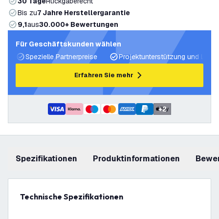
30 Tage
Rückgaberecht
Bis zu
7 Jahre Herstellergarantie
9,1
aus
30.000+ Bewertungen
Für Geschäftskunden wählen
Spezielle Partnerpreise
Projektunterstützung und Licht
Erfahren Sie mehr
+
2
Spezifikationen
Produktinformationen
Bewe
Technische Spezifikationen