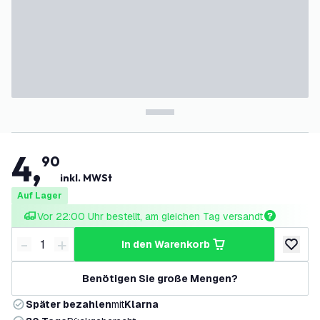
4
,
90
inkl. MWSt
Auf Lager
Vor 22:00 Uhr bestellt, am gleichen Tag versandt
-
+
in den Warenkorb
Menge verringern
Menge erhöhen
zur Wun
Benötigen Sie große Mengen?
Später bezahlen
mit
Klarna